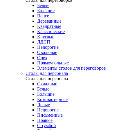
Столы для переговоров
Белые
Большие
Венге
Деревянные
Квадратные
Классические
Круглые
ЛДСП
Недорогие
Овальные
Орех
Прямоугольные
Элементы столов для переговоров
Столы для персонала
Столы для персонала
Cкладные
Белые
Большие
Компьютерные
Левые
Недорогие
Письменные
Правые
С тумбой