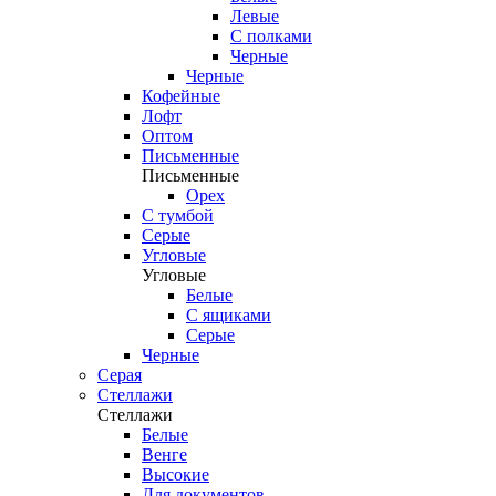
Левые
С полками
Черные
Черные
Кофейные
Лофт
Оптом
Письменные
Письменные
Орех
С тумбой
Серые
Угловые
Угловые
Белые
С ящиками
Серые
Черные
Серая
Стеллажи
Стеллажи
Белые
Венге
Высокие
Для документов