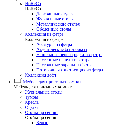
HoReCa
HoReCa
Деревянные стулья
Журнальные столы
Металлические стулья
Обеденные столы
Коллекция из фетра
Коллекция из фетра
Абажуры из фетра
Акустические бенч-боксы
Напольные перегородки из фетра
Настенные панели из фетра
Настольные экраны из фетра
Потолочная конструкция из фетра
Коллекция лофт
Мебель для приемных комнат
Мебель для приемных комнат
Журнальные столы
Тумбы
Кресла
Стулья
Стойки ресепшн
Стойки ресепшн
Белые