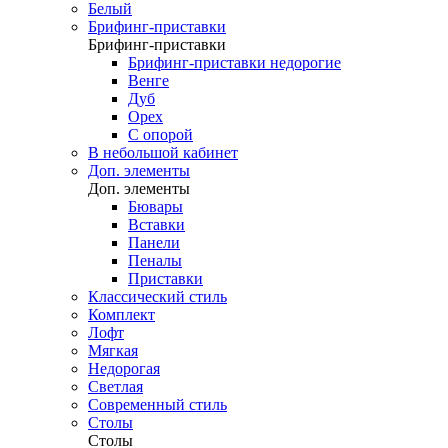
Белый
Брифинг-приставки
Брифинг-приставки
Брифинг-приставки недорогие
Венге
Дуб
Орех
С опорой
В небольшой кабинет
Доп. элементы
Доп. элементы
Бювары
Вставки
Панели
Пеналы
Приставки
Классический стиль
Комплект
Лофт
Мягкая
Недорогая
Светлая
Современный стиль
Столы
Столы