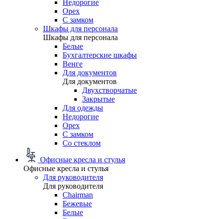
Недорогие
Орех
С замком
Шкафы для персонала
Шкафы для персонала
Белые
Бухгалтерские шкафы
Венге
Для документов
Для документов
Двухстворчатые
Закрытые
Для одежды
Недорогие
Орех
С замком
Со стеклом
Офисные кресла и стулья
Офисные кресла и стулья
Для руководителя
Для руководителя
Chairman
Бежевые
Белые