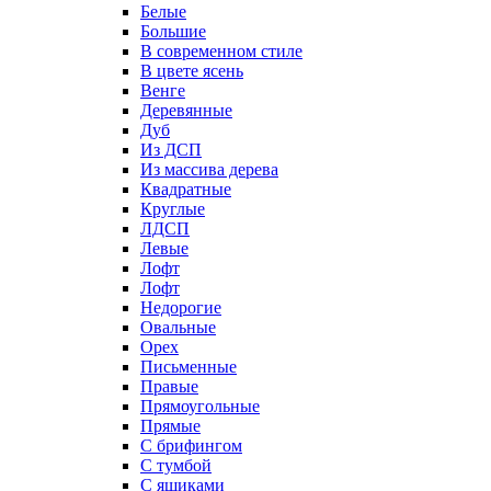
Белые
Большие
В современном стиле
В цвете ясень
Венге
Деревянные
Дуб
Из ДСП
Из массива дерева
Квадратные
Круглые
ЛДСП
Левые
Лофт
Лофт
Недорогие
Овальные
Орех
Письменные
Правые
Прямоугольные
Прямые
С брифингом
С тумбой
С ящиками