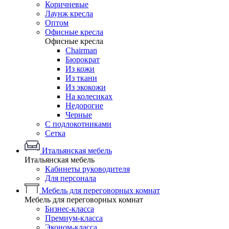
Коричневые
Лаунж кресла
Оптом
Офисные кресла
Офисные кресла
Chairman
Бюрократ
Из кожи
Из ткани
Из экокожи
На колесиках
Недорогие
Черные
С подлокотниками
Сетка
Итальянская мебель
Итальянская мебель
Кабинеты руководителя
Для персонала
Мебель для переговорных комнат
Мебель для переговорных комнат
Бизнес-класса
Премиум-класса
Эконом-класса