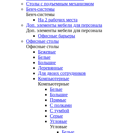
Столы с подъемным механизмом
Бенч-системы
Бенч-системы
На 2 рабочих места
Доп. элементы мебели для персонала
Доп. элементы мебели для персонала
Офисные барьеры
Офисные столы
Офисные столы
Бежевые
Белые
Большие
Деревянные
Для двоих сотрудников
Компьютерные
Компьютерные
Белые
Большие
Прямые
С полками
С тумбой
Серые
Угловые
Угловые
Белые