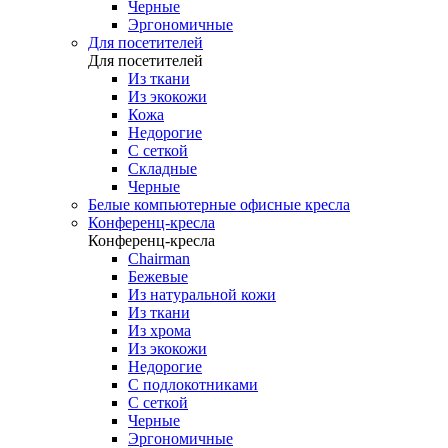
Черные
Эргономичные
Для посетителей
Для посетителей
Из ткани
Из экокожи
Кожа
Недорогие
С сеткой
Складные
Черные
Белые компьютерные офисные кресла
Конференц-кресла
Конференц-кресла
Chairman
Бежевые
Из натуральной кожи
Из ткани
Из хрома
Из экокожи
Недорогие
С подлокотниками
С сеткой
Черные
Эргономичные