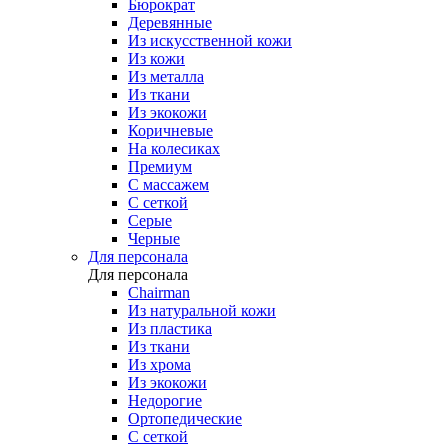
Бюрократ
Деревянные
Из искусственной кожи
Из кожи
Из металла
Из ткани
Из экокожи
Коричневые
На колесиках
Премиум
С массажем
С сеткой
Серые
Черные
Для персонала
Для персонала
Chairman
Из натуральной кожи
Из пластика
Из ткани
Из хрома
Из экокожи
Недорогие
Ортопедические
С сеткой