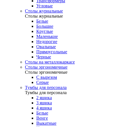
Трансформеры
Угловые
Столы журнальные
Столы журнальные
Белые
Большие
Круглые
Маленькие
Недорогие
Овальные
Прямоугольные
Черные
Столы на металлокаркасе
Столы эргономичные
Столы эргономичные
С вырезом
Серые
Тумбы для персонала
Тумбы для персонала
2 ящика
3 ящика
4 ящика
Белые
Венге
Выкатные