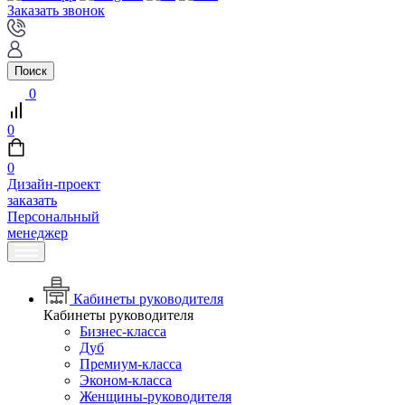
Заказать звонок
Поиск
0
0
0
Дизайн-проект
заказать
Персональный
менеджер
Кабинеты руководителя
Кабинеты руководителя
Бизнес-класса
Дуб
Премиум-класса
Эконом-класса
Женщины-руководителя