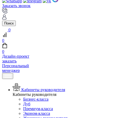
Заказать звонок
Поиск
0
0
0
Дизайн-проект
заказать
Персональный
менеджер
Кабинеты руководителя
Кабинеты руководителя
Бизнес-класса
Дуб
Премиум-класса
Эконом-класса