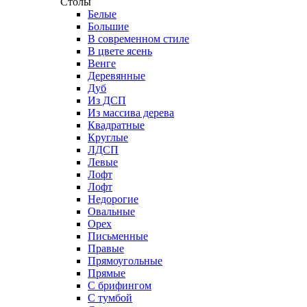
Столы
Белые
Большие
В современном стиле
В цвете ясень
Венге
Деревянные
Дуб
Из ДСП
Из массива дерева
Квадратные
Круглые
ЛДСП
Левые
Лофт
Лофт
Недорогие
Овальные
Орех
Письменные
Правые
Прямоугольные
Прямые
С брифингом
С тумбой