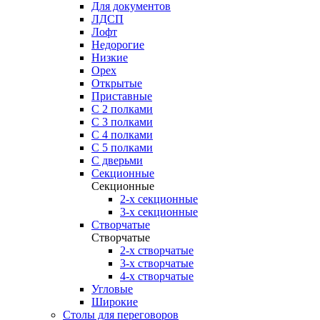
Для документов
ЛДСП
Лофт
Недорогие
Низкие
Орех
Открытые
Приставные
С 2 полками
С 3 полками
С 4 полками
С 5 полками
С дверьми
Секционные
Секционные
2-х секционные
3-х секционные
Створчатые
Створчатые
2-х створчатые
3-х створчатые
4-х створчатые
Угловые
Широкие
Столы для переговоров