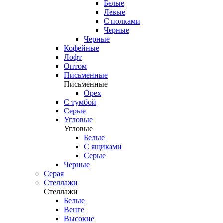
Белые
Левые
С полками
Черные
Черные
Кофейные
Лофт
Оптом
Письменные
Письменные
Орех
С тумбой
Серые
Угловые
Угловые
Белые
С ящиками
Серые
Черные
Серая
Стеллажи
Стеллажи
Белые
Венге
Высокие