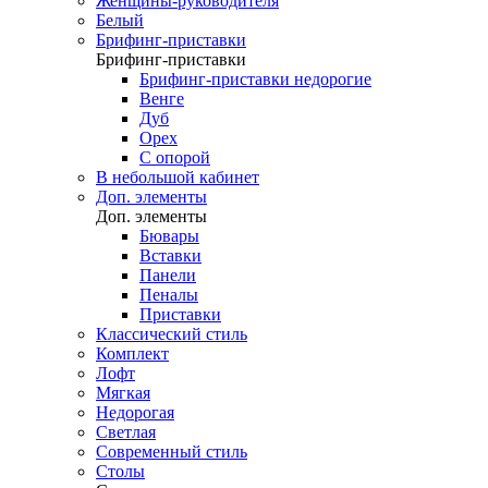
Женщины-руководителя
Белый
Брифинг-приставки
Брифинг-приставки
Брифинг-приставки недорогие
Венге
Дуб
Орех
С опорой
В небольшой кабинет
Доп. элементы
Доп. элементы
Бювары
Вставки
Панели
Пеналы
Приставки
Классический стиль
Комплект
Лофт
Мягкая
Недорогая
Светлая
Современный стиль
Столы