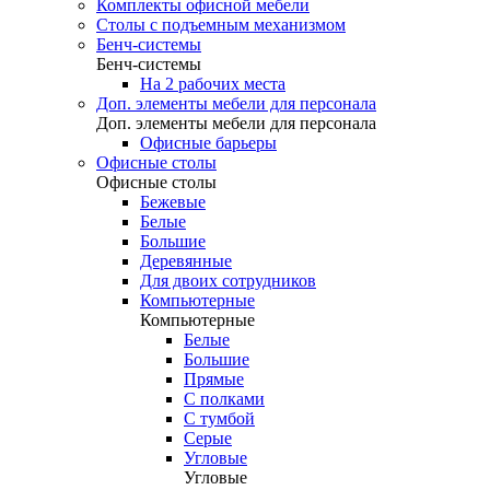
Комплекты офисной мебели
Столы с подъемным механизмом
Бенч-системы
Бенч-системы
На 2 рабочих места
Доп. элементы мебели для персонала
Доп. элементы мебели для персонала
Офисные барьеры
Офисные столы
Офисные столы
Бежевые
Белые
Большие
Деревянные
Для двоих сотрудников
Компьютерные
Компьютерные
Белые
Большие
Прямые
С полками
С тумбой
Серые
Угловые
Угловые