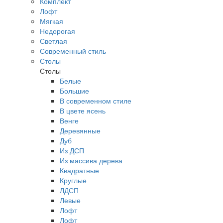
Комплект
Лофт
Мягкая
Недорогая
Светлая
Современный стиль
Столы
Столы
Белые
Большие
В современном стиле
В цвете ясень
Венге
Деревянные
Дуб
Из ДСП
Из массива дерева
Квадратные
Круглые
ЛДСП
Левые
Лофт
Лофт