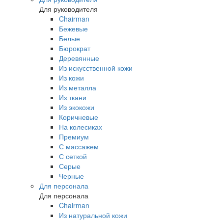
Для руководителя
Chairman
Бежевые
Белые
Бюрократ
Деревянные
Из искусственной кожи
Из кожи
Из металла
Из ткани
Из экокожи
Коричневые
На колесиках
Премиум
С массажем
С сеткой
Серые
Черные
Для персонала
Для персонала
Chairman
Из натуральной кожи