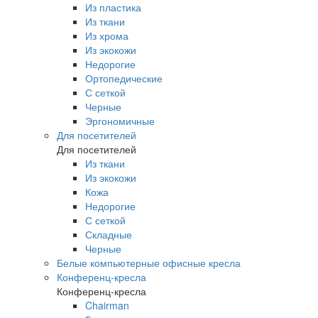
Из пластика
Из ткани
Из хрома
Из экокожи
Недорогие
Ортопедические
С сеткой
Черные
Эргономичные
Для посетителей
Для посетителей
Из ткани
Из экокожи
Кожа
Недорогие
С сеткой
Складные
Черные
Белые компьютерные офисные кресла
Конференц-кресла
Конференц-кресла
Chairman