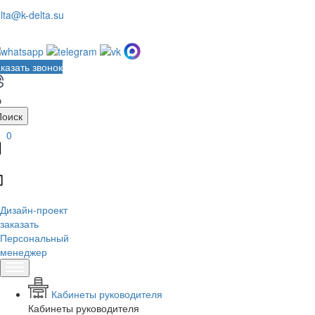
lta@k-delta.su
казать звонок
Поиск
0
Дизайн-проект
заказать
Персональный
менеджер
Кабинеты руководителя
Кабинеты руководителя