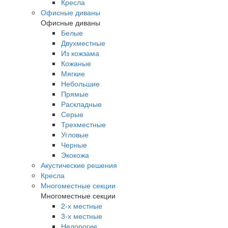
Кресла
Офисные диваны
Офисные диваны
Белые
Двухместные
Из кожзама
Кожаные
Мягкие
Небольшие
Прямые
Раскладные
Серые
Трехместные
Угловые
Черные
Экокожа
Акустические решения
Кресла
Многоместные секции
Многоместные секции
2-х местные
3-х местные
Недорогие