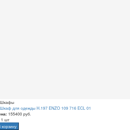
Шкафы
Шкаф для одежды H.197 ENZO 109 716 ECL 01
ена:
155400 руб.
а
1 шт
В корзину