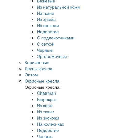
Бежевые
Из натуральной кожи
Из ткани
Из хрома
Из экокожи
Недорогие
С подлокотниками
С сеткой
Черные
Эргономичные
Коричневые
Лаунж кресла
Оптом
Офисные кресла
Офисные кресла
Chairman
Бюрократ
Из кожи
Из ткани
Из экокожи
На колесиках
Недорогие
Черные