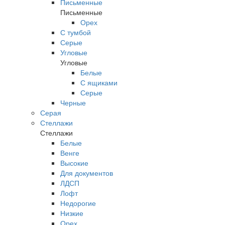
Письменные
Письменные
Орех
С тумбой
Серые
Угловые
Угловые
Белые
С ящиками
Серые
Черные
Серая
Стеллажи
Стеллажи
Белые
Венге
Высокие
Для документов
ЛДСП
Лофт
Недорогие
Низкие
Орех