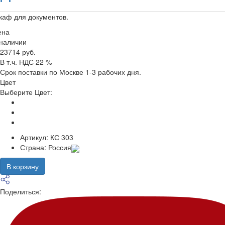
каф для документов.
ена
 наличии
23714 руб.
В т.ч. НДС 22 %
Срок поставки по Москве 1-3 рабочих дня.
Цвет
Выберите Цвет:
Артикул:
КС 303
Страна:
Россия
В корзину
Поделиться: