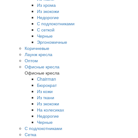
Из хрома
Из экокожи
Недорогие
С подлокотниками
С сеткой
Черные
Эргономичные
Коричневые
Лаунж кресла
Оптом
Офисные кресла
Офисные кресла
Chairman
Бюрократ
Из кожи
Из ткани
Из экокожи
На колесиках
Недорогие
Черные
С подлокотниками
Сетка