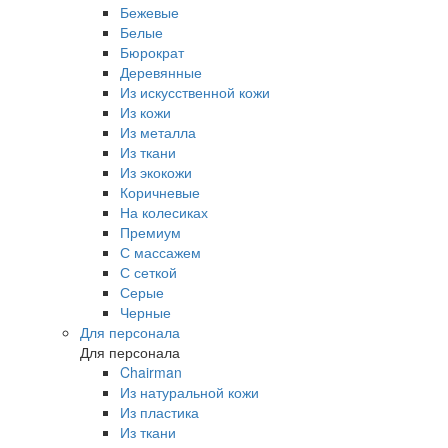
Бежевые
Белые
Бюрократ
Деревянные
Из искусственной кожи
Из кожи
Из металла
Из ткани
Из экокожи
Коричневые
На колесиках
Премиум
С массажем
С сеткой
Серые
Черные
Для персонала
Для персонала
Chairman
Из натуральной кожи
Из пластика
Из ткани