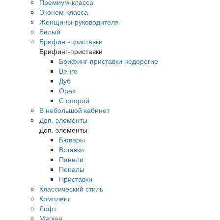
Премиум-класса
Эконом-класса
Женщины-руководителя
Белый
Брифинг-приставки
Брифинг-приставки
Брифинг-приставки недорогие
Венге
Дуб
Орех
С опорой
В небольшой кабинет
Доп. элементы
Доп. элементы
Бювары
Вставки
Панели
Пеналы
Приставки
Классический стиль
Комплект
Лофт
Мягкая