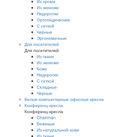
Из хрома
Из экокожи
Недорогие
Ортопедические
С сеткой
Черные
Эргономичные
Для посетителей
Для посетителей
Из ткани
Из экокожи
Кожа
Недорогие
С сеткой
Складные
Черные
Белые компьютерные офисные кресла
Конференц-кресла
Конференц-кресла
Chairman
Бежевые
Из натуральной кожи
Из ткани