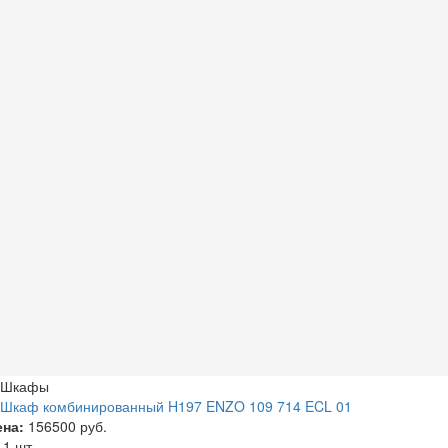
Шкафы
Шкаф комбинированный H197 ENZO 109 714 ECL 01
ена:
156500 руб.
а
1 шт