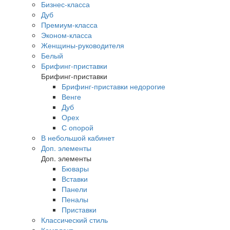
Бизнес-класса
Дуб
Премиум-класса
Эконом-класса
Женщины-руководителя
Белый
Брифинг-приставки
Брифинг-приставки
Брифинг-приставки недорогие
Венге
Дуб
Орех
С опорой
В небольшой кабинет
Доп. элементы
Доп. элементы
Бювары
Вставки
Панели
Пеналы
Приставки
Классический стиль