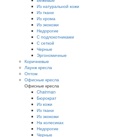
Бежевые
Из натуральной кожи
Из ткани
Из хрома
Из экокожи
Недорогие
С подлокотниками
С сеткой
Черные
Эргономичные
Коричневые
Лаунж кресла
Оптом
Офисные кресла
Офисные кресла
Chairman
Бюрократ
Из кожи
Из ткани
Из экокожи
На колесиках
Недорогие
Черные