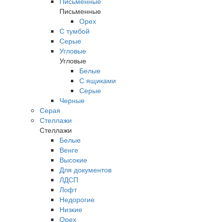
Письменные
Письменные
Орех
С тумбой
Серые
Угловые
Угловые
Белые
С ящиками
Серые
Черные
Серая
Стеллажи
Стеллажи
Белые
Венге
Высокие
Для документов
ЛДСП
Лофт
Недорогие
Низкие
Орех