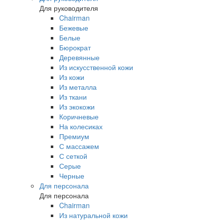
Для руководителя
Chairman
Бежевые
Белые
Бюрократ
Деревянные
Из искусственной кожи
Из кожи
Из металла
Из ткани
Из экокожи
Коричневые
На колесиках
Премиум
С массажем
С сеткой
Серые
Черные
Для персонала
Для персонала
Chairman
Из натуральной кожи