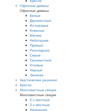
Кресла
Офисные диваны
Офисные диваны
Белые
Двухместные
Из кожзама
Кожаные
Мягкие
Небольшие
Прямые
Раскладные
Серые
Трехместные
Угловые
Черные
Экокожа
Акустические решения
Кресла
Многоместные секции
Многоместные секции
2-х местные
3-х местные
Недорогие