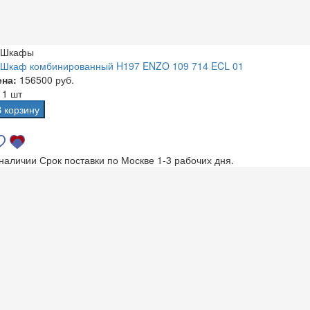
Шкафы
Шкаф комбинированный H197 ENZO 109 714 ECL 01
ена:
156500 руб.
а
1 шт
В корзину
 наличии
Срок поставки по Москве 1-3 рабочих дня.