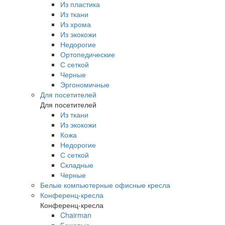
Из пластика
Из ткани
Из хрома
Из экокожи
Недорогие
Ортопедические
С сеткой
Черные
Эргономичные
Для посетителей
Для посетителей
Из ткани
Из экокожи
Кожа
Недорогие
С сеткой
Складные
Черные
Белые компьютерные офисные кресла
Конференц-кресла
Конференц-кресла
Chairman