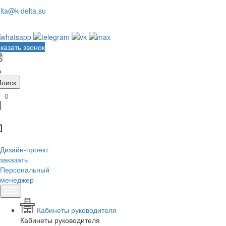
lta@k-delta.su
казать звонок
Поиск
0
Дизайн-проект
заказать
Персональный
менеджер
Кабинеты руководителя
Кабинеты руководителя