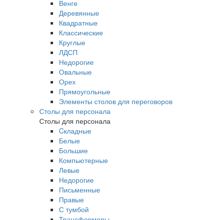
Венге
Деревянные
Квадратные
Классические
Круглые
ЛДСП
Недорогие
Овальные
Орех
Прямоугольные
Элементы столов для переговоров
Столы для персонала
Столы для персонала
Cкладные
Белые
Большие
Компьютерные
Левые
Недорогие
Письменные
Правые
С тумбой
Трансформеры