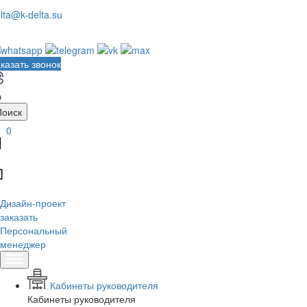
lta@k-delta.su
казать звонок
Поиск
0
Дизайн-проект
заказать
Персональный
менеджер
Кабинеты руководителя
Кабинеты руководителя