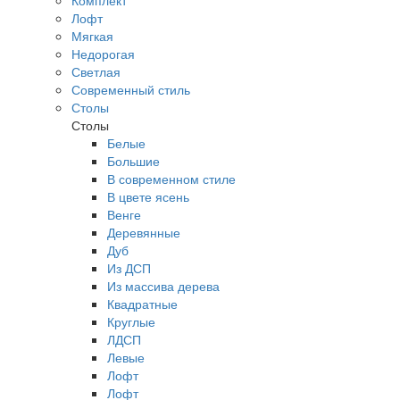
Комплект
Лофт
Мягкая
Недорогая
Светлая
Современный стиль
Столы
Столы
Белые
Большие
В современном стиле
В цвете ясень
Венге
Деревянные
Дуб
Из ДСП
Из массива дерева
Квадратные
Круглые
ЛДСП
Левые
Лофт
Лофт