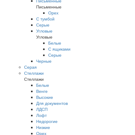
Письменные
Письменные
Орех
С тумбой
Серые
Угловые
Угловые
Белые
С ящиками
Серые
Черные
Серая
Стеллажи
Стеллажи
Белые
Венге
Высокие
Для документов
ЛДСП
Лофт
Недорогие
Низкие
Орех