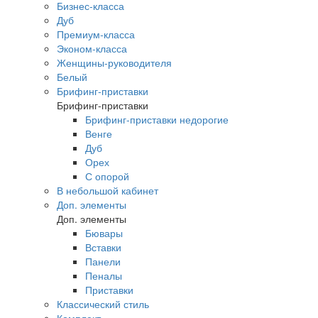
Бизнес-класса
Дуб
Премиум-класса
Эконом-класса
Женщины-руководителя
Белый
Брифинг-приставки
Брифинг-приставки
Брифинг-приставки недорогие
Венге
Дуб
Орех
С опорой
В небольшой кабинет
Доп. элементы
Доп. элементы
Бювары
Вставки
Панели
Пеналы
Приставки
Классический стиль