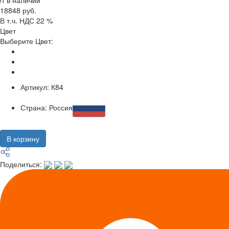
т в наличии
18848 руб.
В т.ч. НДС 22 %
Цвет
Выберите Цвет:
Артикул:
К84
Страна:
Россия
В корзину
Поделиться: