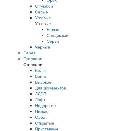
Орех
С тумбой
Серые
Угловые
Угловые
Белые
С ящиками
Серые
Черные
Серая
Стеллажи
Стеллажи
Белые
Венге
Высокие
Для документов
ЛДСП
Лофт
Недорогие
Низкие
Орех
Открытые
Приставные