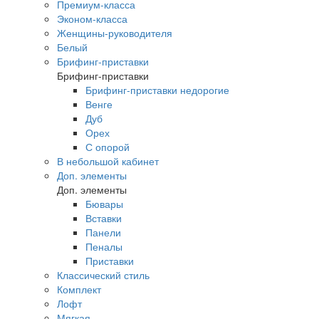
Премиум-класса
Эконом-класса
Женщины-руководителя
Белый
Брифинг-приставки
Брифинг-приставки
Брифинг-приставки недорогие
Венге
Дуб
Орех
С опорой
В небольшой кабинет
Доп. элементы
Доп. элементы
Бювары
Вставки
Панели
Пеналы
Приставки
Классический стиль
Комплект
Лофт
Мягкая