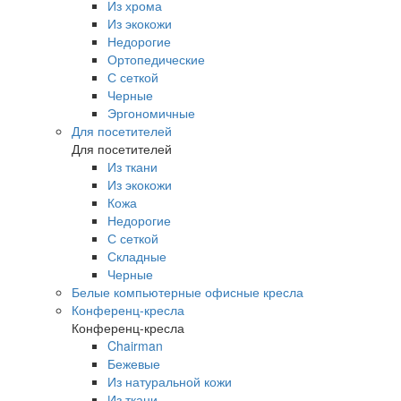
Из хрома
Из экокожи
Недорогие
Ортопедические
С сеткой
Черные
Эргономичные
Для посетителей
Для посетителей
Из ткани
Из экокожи
Кожа
Недорогие
С сеткой
Складные
Черные
Белые компьютерные офисные кресла
Конференц-кресла
Конференц-кресла
Chairman
Бежевые
Из натуральной кожи
Из ткани