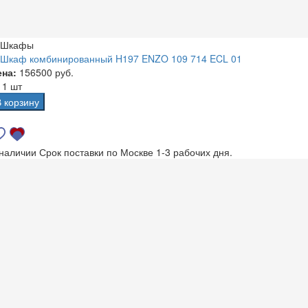
Шкафы
Шкаф комбинированный H197 ENZO 109 714 ECL 01
ена:
156500 руб.
а
1 шт
В корзину
 наличии
Срок поставки по Москве 1-3 рабочих дня.