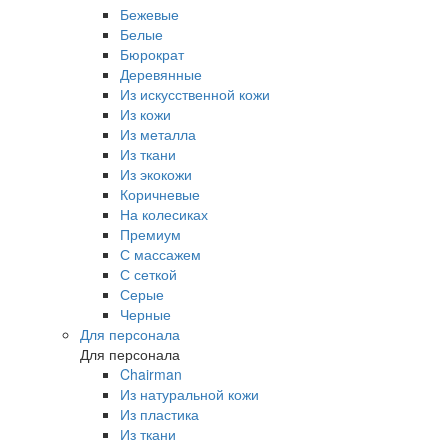
Бежевые
Белые
Бюрократ
Деревянные
Из искусственной кожи
Из кожи
Из металла
Из ткани
Из экокожи
Коричневые
На колесиках
Премиум
С массажем
С сеткой
Серые
Черные
Для персонала
Для персонала
Chairman
Из натуральной кожи
Из пластика
Из ткани