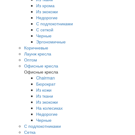
Из хрома
Из экокожи
Недорогие
С подлокотниками
С сеткой
Черные
Эргономичные
Коричневые
Лаунж кресла
Оптом
Офисные кресла
Офисные кресла
Chairman
Бюрократ
Из кожи
Из ткани
Из экокожи
На колесиках
Недорогие
Черные
С подлокотниками
Сетка