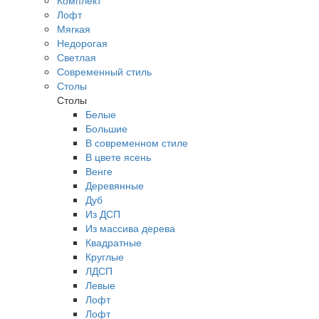
Комплект
Лофт
Мягкая
Недорогая
Светлая
Современный стиль
Столы
Столы
Белые
Большие
В современном стиле
В цвете ясень
Венге
Деревянные
Дуб
Из ДСП
Из массива дерева
Квадратные
Круглые
ЛДСП
Левые
Лофт
Лофт