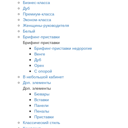
Бизнес-класса
Дуб
Премиум-класса
Эконом-класса
Женщины-руководителя
Белый
Брифинг-приставки
Брифинг-приставки
Брифинг-приставки недорогие
Венге
Дуб
Орех
С опорой
В небольшой кабинет
Доп. элементы
Доп. элементы
Бювары
Вставки
Панели
Пеналы
Приставки
Классический стиль