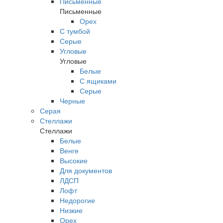
Письменные
Письменные
Орех
С тумбой
Серые
Угловые
Угловые
Белые
С ящиками
Серые
Черные
Серая
Стеллажи
Стеллажи
Белые
Венге
Высокие
Для документов
ЛДСП
Лофт
Недорогие
Низкие
Орех