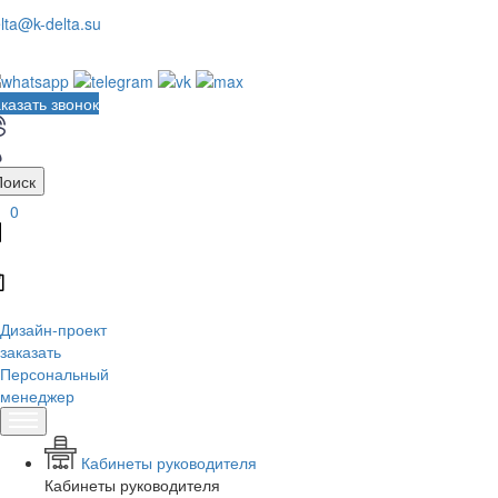
lta@k-delta.su
казать звонок
Поиск
0
Дизайн-проект
заказать
Персональный
менеджер
Кабинеты руководителя
Кабинеты руководителя