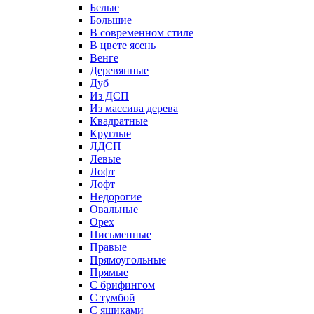
Белые
Большие
В современном стиле
В цвете ясень
Венге
Деревянные
Дуб
Из ДСП
Из массива дерева
Квадратные
Круглые
ЛДСП
Левые
Лофт
Лофт
Недорогие
Овальные
Орех
Письменные
Правые
Прямоугольные
Прямые
С брифингом
С тумбой
С ящиками