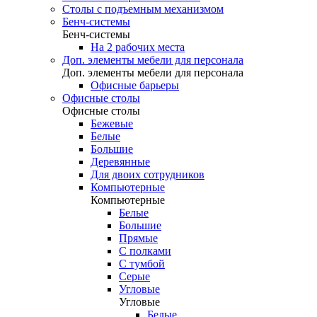
Столы с подъемным механизмом
Бенч-системы
Бенч-системы
На 2 рабочих места
Доп. элементы мебели для персонала
Доп. элементы мебели для персонала
Офисные барьеры
Офисные столы
Офисные столы
Бежевые
Белые
Большие
Деревянные
Для двоих сотрудников
Компьютерные
Компьютерные
Белые
Большие
Прямые
С полками
С тумбой
Серые
Угловые
Угловые
Белые