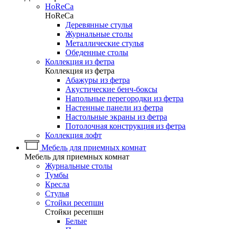
HoReCa
HoReCa
Деревянные стулья
Журнальные столы
Металлические стулья
Обеденные столы
Коллекция из фетра
Коллекция из фетра
Абажуры из фетра
Акустические бенч-боксы
Напольные перегородки из фетра
Настенные панели из фетра
Настольные экраны из фетра
Потолочная конструкция из фетра
Коллекция лофт
Мебель для приемных комнат
Мебель для приемных комнат
Журнальные столы
Тумбы
Кресла
Стулья
Стойки ресепшн
Стойки ресепшн
Белые