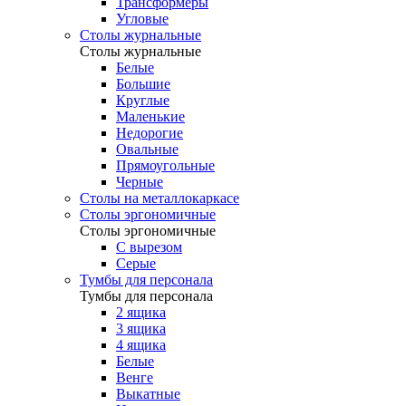
Трансформеры
Угловые
Столы журнальные
Столы журнальные
Белые
Большие
Круглые
Маленькие
Недорогие
Овальные
Прямоугольные
Черные
Столы на металлокаркасе
Столы эргономичные
Столы эргономичные
С вырезом
Серые
Тумбы для персонала
Тумбы для персонала
2 ящика
3 ящика
4 ящика
Белые
Венге
Выкатные