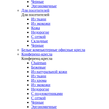
Черные
Эргономичные
Для посетителей
Для посетителей
Из ткани
Из экокожи
Кожа
Недорогие
С сеткой
Складные
Черные
Белые компьютерные офисные кресла
Конференц-кресла
Конференц-кресла
Chairman
Бежевые
Из натуральной кожи
Из ткани
Из хрома
Из экокожи
Недорогие
С подлокотниками
С сеткой
Черные
Эргономичные