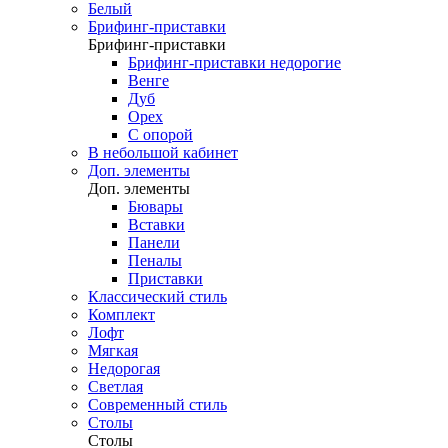
Белый
Брифинг-приставки
Брифинг-приставки
Брифинг-приставки недорогие
Венге
Дуб
Орех
С опорой
В небольшой кабинет
Доп. элементы
Доп. элементы
Бювары
Вставки
Панели
Пеналы
Приставки
Классический стиль
Комплект
Лофт
Мягкая
Недорогая
Светлая
Современный стиль
Столы
Столы