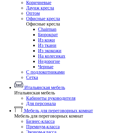
Коричневые
Лаунж кресла
Оптом
Офисные кресла
Офисные кресла
Chairman
Бюрократ
Из кожи
Из ткани
Из экокожи
На колесиках
Недорогие
Черные
С подлокотниками
Сетка
Итальянская мебель
Итальянская мебель
Кабинеты руководителя
Для персонала
Мебель для переговорных комнат
Мебель для переговорных комнат
Бизнес-класса
Премиум-класса
Эконом-класса