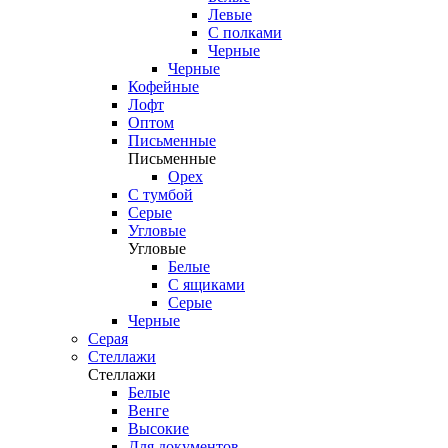
Левые
С полками
Черные
Черные
Кофейные
Лофт
Оптом
Письменные
Письменные
Орех
С тумбой
Серые
Угловые
Угловые
Белые
С ящиками
Серые
Черные
Серая
Стеллажи
Стеллажи
Белые
Венге
Высокие
Для документов