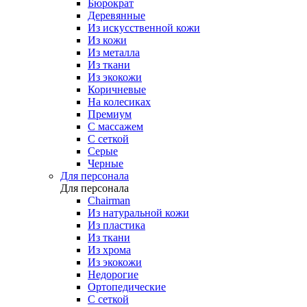
Бюрократ
Деревянные
Из искусственной кожи
Из кожи
Из металла
Из ткани
Из экокожи
Коричневые
На колесиках
Премиум
С массажем
С сеткой
Серые
Черные
Для персонала
Для персонала
Chairman
Из натуральной кожи
Из пластика
Из ткани
Из хрома
Из экокожи
Недорогие
Ортопедические
С сеткой