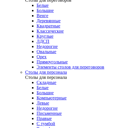
Столы для переговоров
Белые
Большие
Венге
Деревянные
Квадратные
Классические
Круглые
ЛДСП
Недорогие
Овальные
Орех
Прямоугольные
Элементы столов для переговоров
Столы для персонала
Столы для персонала
Cкладные
Белые
Большие
Компьютерные
Левые
Недорогие
Письменные
Правые
С тумбой