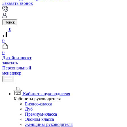
Заказать звонок
Поиск
0
0
0
Дизайн-проект
заказать
Персональный
менеджер
Кабинеты руководителя
Кабинеты руководителя
Бизнес-класса
Дуб
Премиум-класса
Эконом-класса
Женщины-руководителя