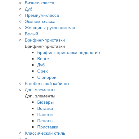
Бизнес-класса
Дуб
Премиум-класса
Эконом-класса
Женщины-руководителя
Белый
Брифинг-приставки
Брифинг-приставки
Брифинг-приставки недорогие
Венге
Дуб
Орех
С опорой
В небольшой кабинет
Доп. элементы
Доп. элементы
Бювары
Вставки
Панели
Пеналы
Приставки
Классический стиль