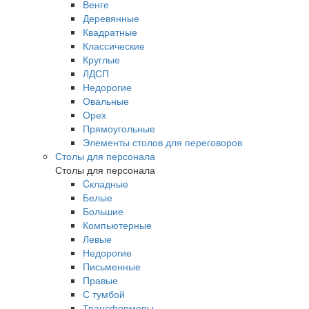
Венге
Деревянные
Квадратные
Классические
Круглые
ЛДСП
Недорогие
Овальные
Орех
Прямоугольные
Элементы столов для переговоров
Столы для персонала
Столы для персонала
Cкладные
Белые
Большие
Компьютерные
Левые
Недорогие
Письменные
Правые
С тумбой
Трансформеры