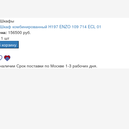
Шкафы
Шкаф комбинированный H197 ENZO 109 714 ECL 01
ена:
156500 руб.
а
1 шт
В корзину
 наличии
Срок поставки по Москве 1-3 рабочих дня.