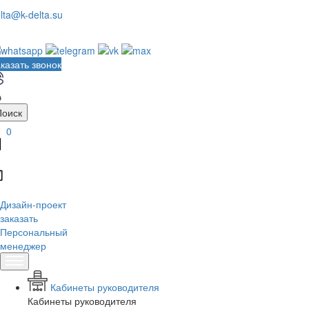
lta@k-delta.su
казать звонок
Поиск
0
Дизайн-проект
заказать
Персональный
менеджер
Кабинеты руководителя
Кабинеты руководителя