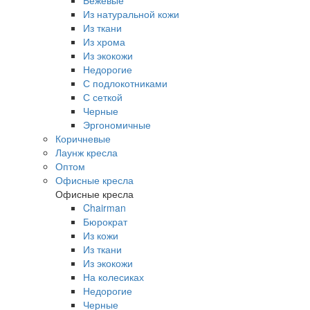
Бежевые
Из натуральной кожи
Из ткани
Из хрома
Из экокожи
Недорогие
С подлокотниками
С сеткой
Черные
Эргономичные
Коричневые
Лаунж кресла
Оптом
Офисные кресла
Офисные кресла
Chairman
Бюрократ
Из кожи
Из ткани
Из экокожи
На колесиках
Недорогие
Черные