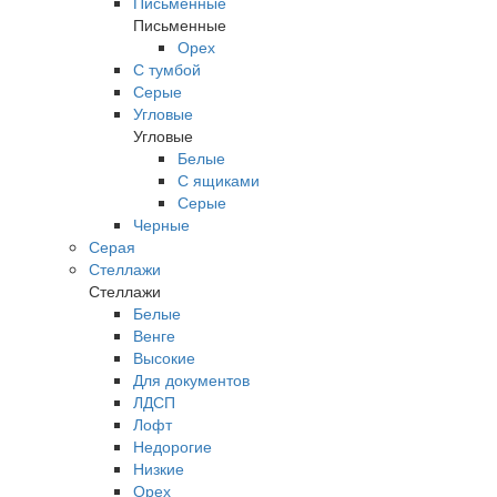
Письменные
Письменные
Орех
С тумбой
Серые
Угловые
Угловые
Белые
С ящиками
Серые
Черные
Серая
Стеллажи
Стеллажи
Белые
Венге
Высокие
Для документов
ЛДСП
Лофт
Недорогие
Низкие
Орех