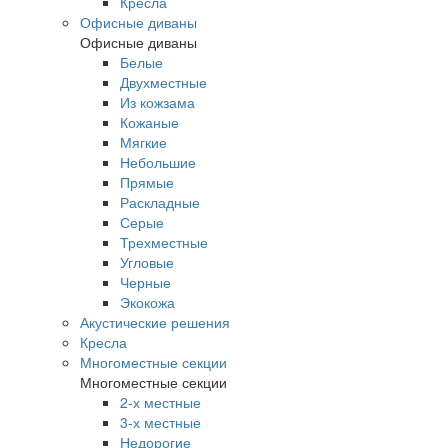
Кресла
Офисные диваны
Офисные диваны
Белые
Двухместные
Из кожзама
Кожаные
Мягкие
Небольшие
Прямые
Раскладные
Серые
Трехместные
Угловые
Черные
Экокожа
Акустические решения
Кресла
Многоместные секции
Многоместные секции
2-х местные
3-х местные
Недорогие