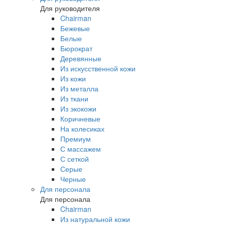
Для руководителя
Chairman
Бежевые
Белые
Бюрократ
Деревянные
Из искусственной кожи
Из кожи
Из металла
Из ткани
Из экокожи
Коричневые
На колесиках
Премиум
С массажем
С сеткой
Серые
Черные
Для персонала
Для персонала
Chairman
Из натуральной кожи