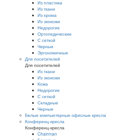
Из пластика
Из ткани
Из хрома
Из экокожи
Недорогие
Ортопедические
С сеткой
Черные
Эргономичные
Для посетителей
Для посетителей
Из ткани
Из экокожи
Кожа
Недорогие
С сеткой
Складные
Черные
Белые компьютерные офисные кресла
Конференц-кресла
Конференц-кресла
Chairman