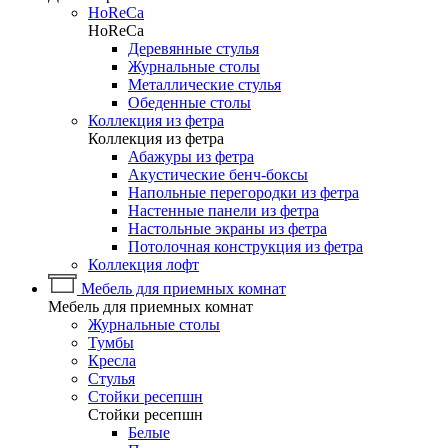
HoReCa
HoReCa
Деревянные стулья
Журнальные столы
Металлические стулья
Обеденные столы
Коллекция из фетра
Коллекция из фетра
Абажуры из фетра
Акустические бенч-боксы
Напольные перегородки из фетра
Настенные панели из фетра
Настольные экраны из фетра
Потолочная конструкция из фетра
Коллекция лофт
Мебель для приемных комнат
Мебель для приемных комнат
Журнальные столы
Тумбы
Кресла
Стулья
Стойки ресепшн
Стойки ресепшн
Белые