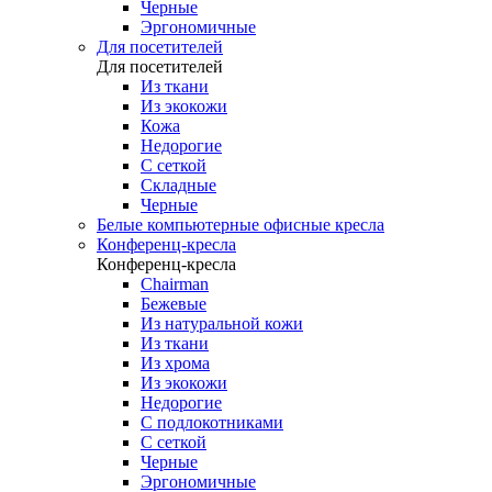
Черные
Эргономичные
Для посетителей
Для посетителей
Из ткани
Из экокожи
Кожа
Недорогие
С сеткой
Складные
Черные
Белые компьютерные офисные кресла
Конференц-кресла
Конференц-кресла
Chairman
Бежевые
Из натуральной кожи
Из ткани
Из хрома
Из экокожи
Недорогие
С подлокотниками
С сеткой
Черные
Эргономичные