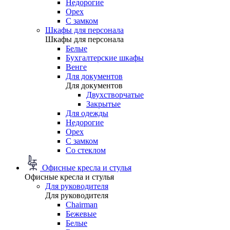
Недорогие
Орех
С замком
Шкафы для персонала
Шкафы для персонала
Белые
Бухгалтерские шкафы
Венге
Для документов
Для документов
Двухстворчатые
Закрытые
Для одежды
Недорогие
Орех
С замком
Со стеклом
Офисные кресла и стулья
Офисные кресла и стулья
Для руководителя
Для руководителя
Chairman
Бежевые
Белые