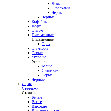
Левые
С полками
Черные
Черные
Кофейные
Лофт
Оптом
Письменные
Письменные
Орех
С тумбой
Серые
Угловые
Угловые
Белые
С ящиками
Серые
Черные
Серая
Стеллажи
Стеллажи
Белые
Венге
Высокие
Для документов