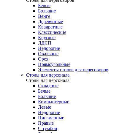
Столы для переговоров
Белые
Большие
Венге
Деревянные
Квадратные
Классические
Круглые
ЛДСП
Недорогие
Овальные
Орех
Прямоугольные
Элементы столов для переговоров
Столы для персонала
Столы для персонала
Cкладные
Белые
Большие
Компьютерные
Левые
Недорогие
Письменные
Правые
С тумбой