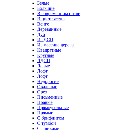
Белые
Большие
В современном стиле
В цвете ясень
Венге
Деревянные
Дуб
Из ДСП
Из массива дерева
Квадратные
Круглые
ЛДСП
Левые
Лофт
Лофт
Недорогие
Овальные
Орех
Письменные
Правые
Прямоугольные
Прямые
С брифингом
С тумбой
С ящиками