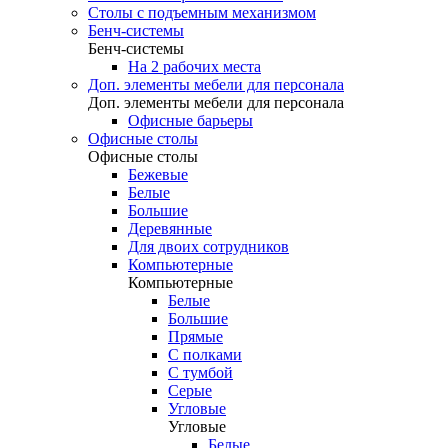
Столы с подъемным механизмом
Бенч-системы
Бенч-системы
На 2 рабочих места
Доп. элементы мебели для персонала
Доп. элементы мебели для персонала
Офисные барьеры
Офисные столы
Офисные столы
Бежевые
Белые
Большие
Деревянные
Для двоих сотрудников
Компьютерные
Компьютерные
Белые
Большие
Прямые
С полками
С тумбой
Серые
Угловые
Угловые
Белые