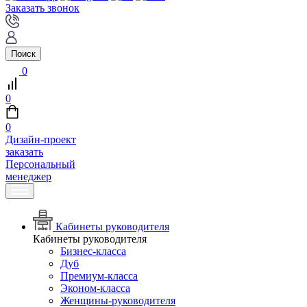
Заказать звонок
Поиск
0
0
0
Дизайн-проект
заказать
Персональный
менеджер
Кабинеты руководителя
Кабинеты руководителя
Бизнес-класса
Дуб
Премиум-класса
Эконом-класса
Женщины-руководителя