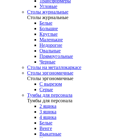
Трансформеры
Угловые
Столы журнальные
Столы журнальные
Белые
Большие
Круглые
Маленькие
Недорогие
Овальные
Прямоугольные
Черные
Столы на металлокаркасе
Столы эргономичные
Столы эргономичные
С вырезом
Серые
Тумбы для персонала
Тумбы для персонала
2 ящика
3 ящика
4 ящика
Белые
Венге
Выкатные