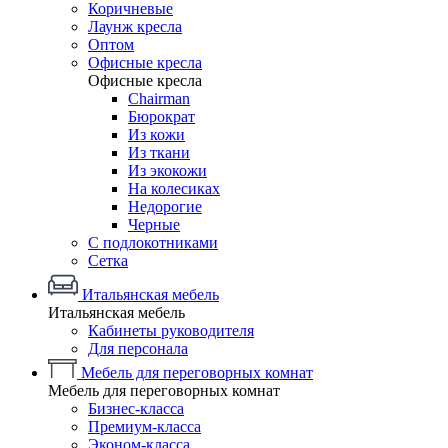
Коричневые
Лаунж кресла
Оптом
Офисные кресла
Офисные кресла
Chairman
Бюрократ
Из кожи
Из ткани
Из экокожи
На колесиках
Недорогие
Черные
С подлокотниками
Сетка
Итальянская мебель
Итальянская мебель
Кабинеты руководителя
Для персонала
Мебель для переговорных комнат
Мебель для переговорных комнат
Бизнес-класса
Премиум-класса
Эконом-класса