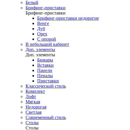
Белый
Брифинг-приставки
Брифинг-приставки
Брифинг-приставки недорогие
Венге
Дуб
Орех
С опорой
В небольшой кабинет
Доп. элементы
Доп. элементы
Бювары
Вставки
Панели
Пеналы
Приставки
Классический стиль
Комплект
Лофт
Мягкая
Недорогая
Светлая
Современный стиль
Столы
Столы