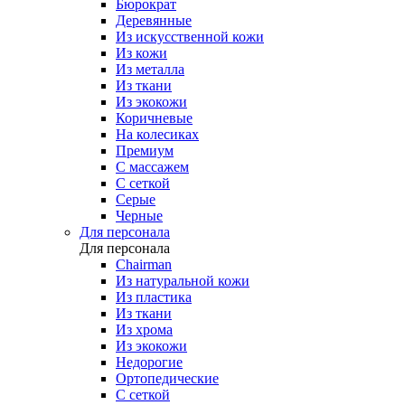
Бюрократ
Деревянные
Из искусственной кожи
Из кожи
Из металла
Из ткани
Из экокожи
Коричневые
На колесиках
Премиум
С массажем
С сеткой
Серые
Черные
Для персонала
Для персонала
Chairman
Из натуральной кожи
Из пластика
Из ткани
Из хрома
Из экокожи
Недорогие
Ортопедические
С сеткой