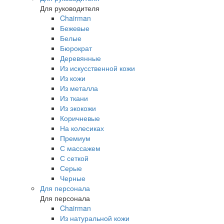
Для руководителя
Chairman
Бежевые
Белые
Бюрократ
Деревянные
Из искусственной кожи
Из кожи
Из металла
Из ткани
Из экокожи
Коричневые
На колесиках
Премиум
С массажем
С сеткой
Серые
Черные
Для персонала
Для персонала
Chairman
Из натуральной кожи