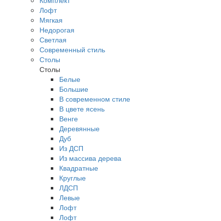
Комплект
Лофт
Мягкая
Недорогая
Светлая
Современный стиль
Столы
Столы
Белые
Большие
В современном стиле
В цвете ясень
Венге
Деревянные
Дуб
Из ДСП
Из массива дерева
Квадратные
Круглые
ЛДСП
Левые
Лофт
Лофт