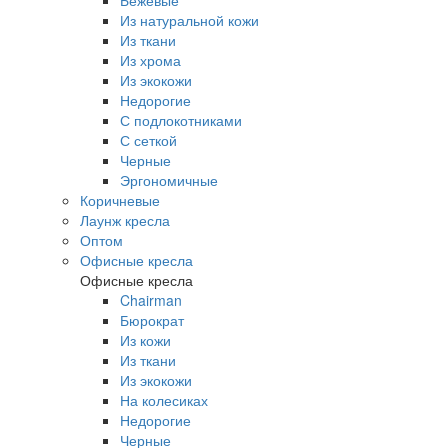
Бежевые
Из натуральной кожи
Из ткани
Из хрома
Из экокожи
Недорогие
С подлокотниками
С сеткой
Черные
Эргономичные
Коричневые
Лаунж кресла
Оптом
Офисные кресла
Офисные кресла
Chairman
Бюрократ
Из кожи
Из ткани
Из экокожи
На колесиках
Недорогие
Черные