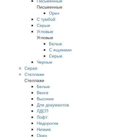
Письменные
Письменные
Орех
С тумбой
Серые
Угловые
Угловые
Белые
С ящиками
Серые
Черные
Серая
Стеллажи
Стеллажи
Белые
Венге
Высокие
Для документов
ЛДСП
Лофт
Недорогие
Низкие
Орех