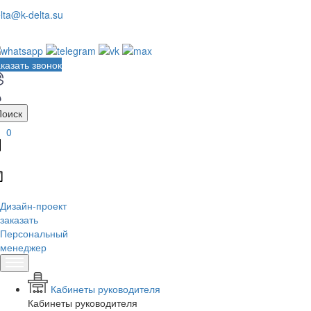
lta@k-delta.su
казать звонок
Поиск
0
Дизайн-проект
заказать
Персональный
менеджер
Кабинеты руководителя
Кабинеты руководителя