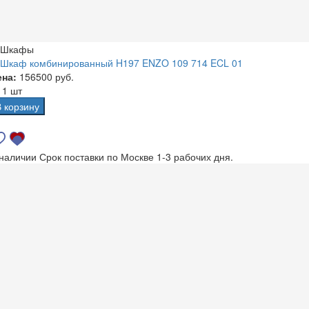
Шкафы
Шкаф комбинированный H197 ENZO 109 714 ECL 01
ена:
156500 руб.
а
1 шт
В корзину
 наличии
Срок поставки по Москве 1-3 рабочих дня.