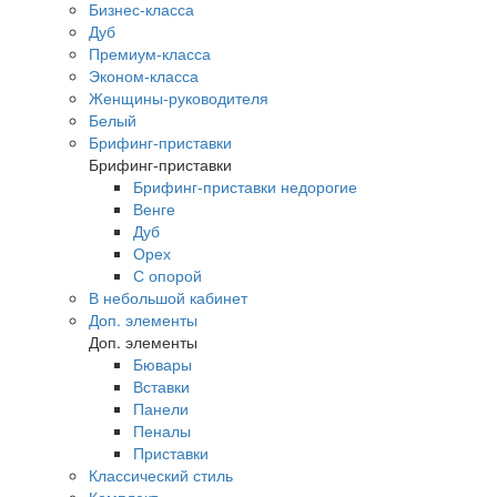
Бизнес-класса
Дуб
Премиум-класса
Эконом-класса
Женщины-руководителя
Белый
Брифинг-приставки
Брифинг-приставки
Брифинг-приставки недорогие
Венге
Дуб
Орех
С опорой
В небольшой кабинет
Доп. элементы
Доп. элементы
Бювары
Вставки
Панели
Пеналы
Приставки
Классический стиль