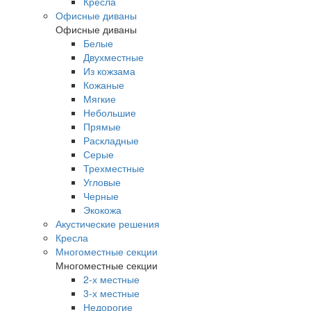
Кресла
Офисные диваны
Офисные диваны
Белые
Двухместные
Из кожзама
Кожаные
Мягкие
Небольшие
Прямые
Раскладные
Серые
Трехместные
Угловые
Черные
Экокожа
Акустические решения
Кресла
Многоместные секции
Многоместные секции
2-х местные
3-х местные
Недорогие