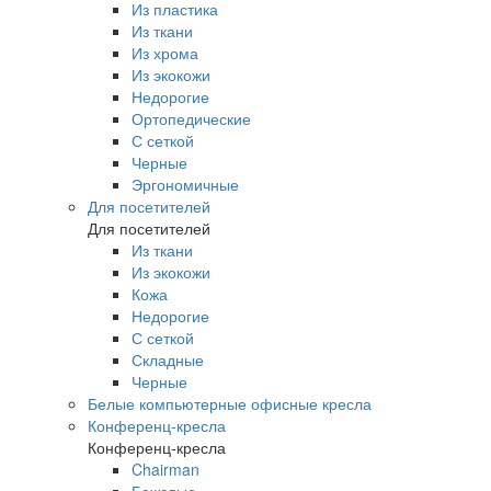
Из пластика
Из ткани
Из хрома
Из экокожи
Недорогие
Ортопедические
С сеткой
Черные
Эргономичные
Для посетителей
Для посетителей
Из ткани
Из экокожи
Кожа
Недорогие
С сеткой
Складные
Черные
Белые компьютерные офисные кресла
Конференц-кресла
Конференц-кресла
Chairman