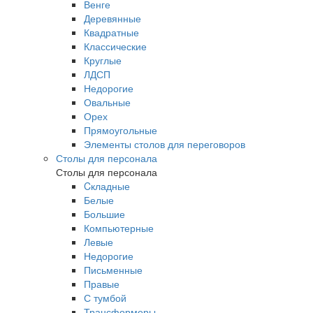
Венге
Деревянные
Квадратные
Классические
Круглые
ЛДСП
Недорогие
Овальные
Орех
Прямоугольные
Элементы столов для переговоров
Столы для персонала
Столы для персонала
Cкладные
Белые
Большие
Компьютерные
Левые
Недорогие
Письменные
Правые
С тумбой
Трансформеры