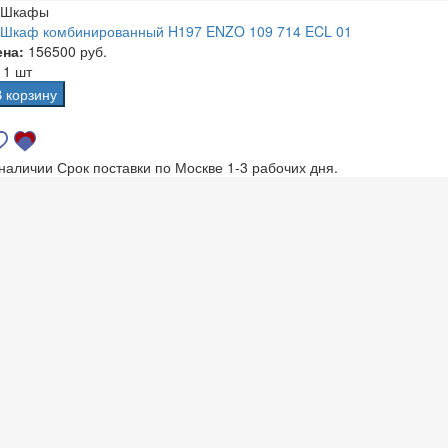
Шкафы
Шкаф комбинированный H197 ENZO 109 714 ECL 01
ена:
156500 руб.
а
1 шт
В корзину
 наличии
Срок поставки по Москве 1-3 рабочих дня.