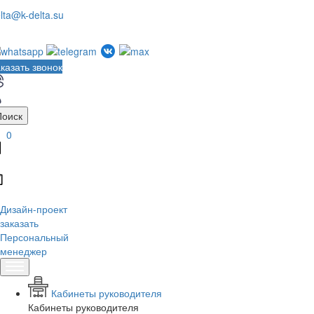
lta@k-delta.su
казать звонок
Поиск
0
Дизайн-проект
заказать
Персональный
менеджер
Кабинеты руководителя
Кабинеты руководителя