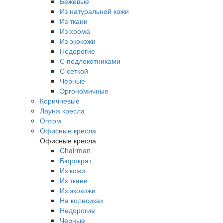
Бежевые
Из натуральной кожи
Из ткани
Из хрома
Из экокожи
Недорогие
С подлокотниками
С сеткой
Черные
Эргономичные
Коричневые
Лаунж кресла
Оптом
Офисные кресла
Офисные кресла
Chairman
Бюрократ
Из кожи
Из ткани
Из экокожи
На колесиках
Недорогие
Черные