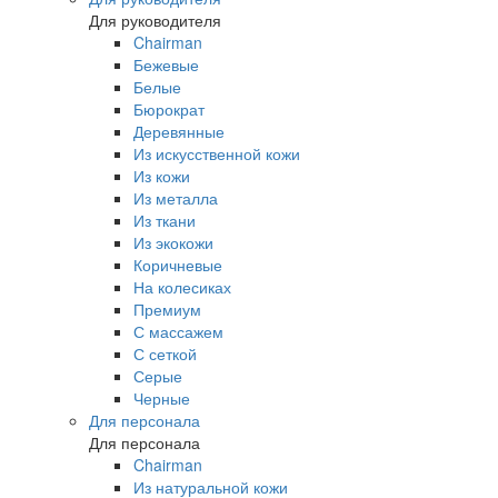
Для руководителя
Chairman
Бежевые
Белые
Бюрократ
Деревянные
Из искусственной кожи
Из кожи
Из металла
Из ткани
Из экокожи
Коричневые
На колесиках
Премиум
С массажем
С сеткой
Серые
Черные
Для персонала
Для персонала
Chairman
Из натуральной кожи