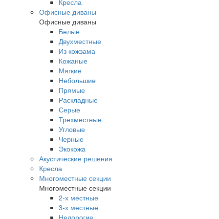
Кресла
Офисные диваны
Офисные диваны
Белые
Двухместные
Из кожзама
Кожаные
Мягкие
Небольшие
Прямые
Раскладные
Серые
Трехместные
Угловые
Черные
Экокожа
Акустические решения
Кресла
Многоместные секции
Многоместные секции
2-х местные
3-х местные
Недорогие