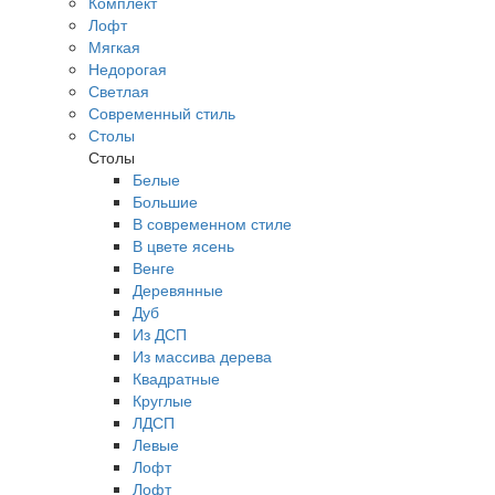
Комплект
Лофт
Мягкая
Недорогая
Светлая
Современный стиль
Столы
Столы
Белые
Большие
В современном стиле
В цвете ясень
Венге
Деревянные
Дуб
Из ДСП
Из массива дерева
Квадратные
Круглые
ЛДСП
Левые
Лофт
Лофт