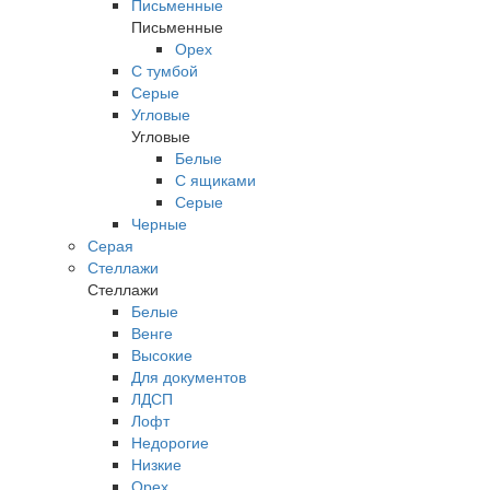
Письменные
Письменные
Орех
С тумбой
Серые
Угловые
Угловые
Белые
С ящиками
Серые
Черные
Серая
Стеллажи
Стеллажи
Белые
Венге
Высокие
Для документов
ЛДСП
Лофт
Недорогие
Низкие
Орех