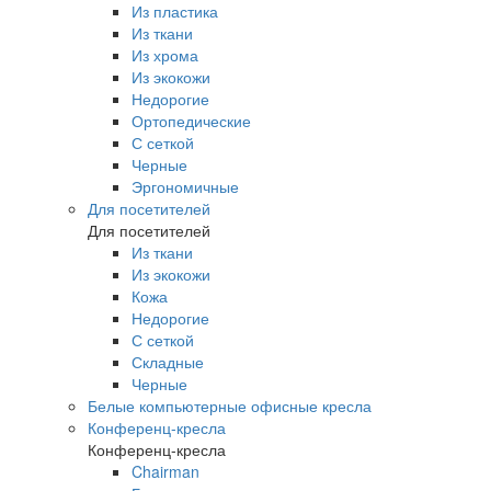
Из пластика
Из ткани
Из хрома
Из экокожи
Недорогие
Ортопедические
С сеткой
Черные
Эргономичные
Для посетителей
Для посетителей
Из ткани
Из экокожи
Кожа
Недорогие
С сеткой
Складные
Черные
Белые компьютерные офисные кресла
Конференц-кресла
Конференц-кресла
Chairman