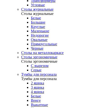
Трансформеры
Угловые
Столы журнальные
Столы журнальные
Белые
Большие
Круглые
Маленькие
Недорогие
Овальные
Прямоугольные
Черные
Столы на металлокаркасе
Столы эргономичные
Столы эргономичные
С вырезом
Серые
Тумбы для персонала
Тумбы для персонала
2 ящика
3 ящика
4 ящика
Белые
Венге
Выкатные