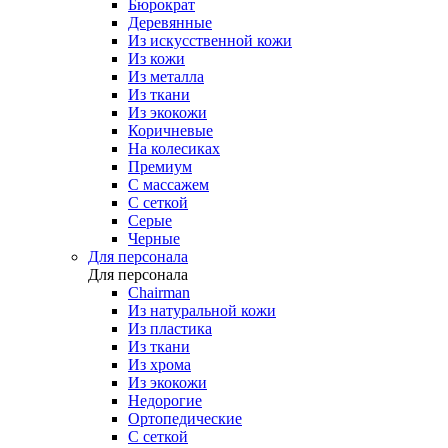
Бюрократ
Деревянные
Из искусственной кожи
Из кожи
Из металла
Из ткани
Из экокожи
Коричневые
На колесиках
Премиум
С массажем
С сеткой
Серые
Черные
Для персонала
Для персонала
Chairman
Из натуральной кожи
Из пластика
Из ткани
Из хрома
Из экокожи
Недорогие
Ортопедические
С сеткой