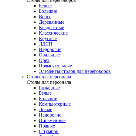
Столы для переговоров
Белые
Большие
Венге
Деревянные
Квадратные
Классические
Круглые
ЛДСП
Недорогие
Овальные
Орех
Прямоугольные
Элементы столов для переговоров
Столы для персонала
Столы для персонала
Cкладные
Белые
Большие
Компьютерные
Левые
Недорогие
Письменные
Правые
С тумбой