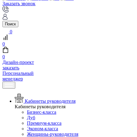
Заказать звонок
Поиск
0
0
0
Дизайн-проект
заказать
Персональный
менеджер
Кабинеты руководителя
Кабинеты руководителя
Бизнес-класса
Дуб
Премиум-класса
Эконом-класса
Женщины-руководителя