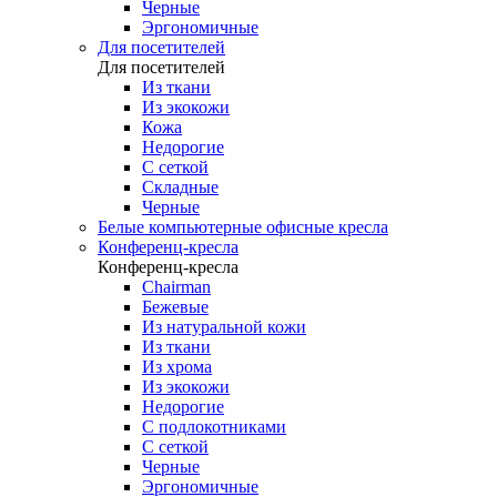
Черные
Эргономичные
Для посетителей
Для посетителей
Из ткани
Из экокожи
Кожа
Недорогие
С сеткой
Складные
Черные
Белые компьютерные офисные кресла
Конференц-кресла
Конференц-кресла
Chairman
Бежевые
Из натуральной кожи
Из ткани
Из хрома
Из экокожи
Недорогие
С подлокотниками
С сеткой
Черные
Эргономичные