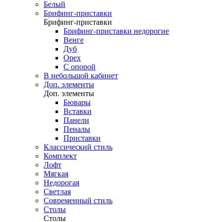
Белый
Брифинг-приставки
Брифинг-приставки
Брифинг-приставки недорогие
Венге
Дуб
Орех
С опорой
В небольшой кабинет
Доп. элементы
Доп. элементы
Бювары
Вставки
Панели
Пеналы
Приставки
Классический стиль
Комплект
Лофт
Мягкая
Недорогая
Светлая
Современный стиль
Столы
Столы