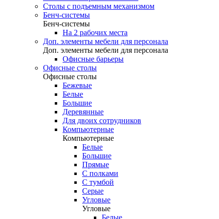
Столы с подъемным механизмом
Бенч-системы
Бенч-системы
На 2 рабочих места
Доп. элементы мебели для персонала
Доп. элементы мебели для персонала
Офисные барьеры
Офисные столы
Офисные столы
Бежевые
Белые
Большие
Деревянные
Для двоих сотрудников
Компьютерные
Компьютерные
Белые
Большие
Прямые
С полками
С тумбой
Серые
Угловые
Угловые
Белые