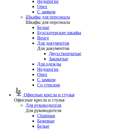
Недорогие
Орех
С замком
Шкафы для персонала
Шкафы для персонала
Белые
Бухгалтерские шкафы
Венге
Для документов
Для документов
Двухстворчатые
Закрытые
Для одежды
Недорогие
Орех
С замком
Со стеклом
Офисные кресла и стулья
Офисные кресла и стулья
Для руководителя
Для руководителя
Chairman
Бежевые
Белые