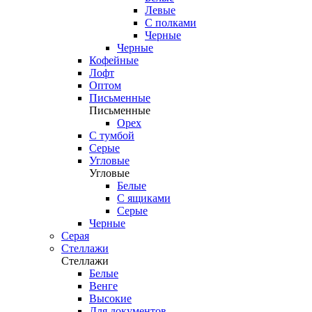
Левые
С полками
Черные
Черные
Кофейные
Лофт
Оптом
Письменные
Письменные
Орех
С тумбой
Серые
Угловые
Угловые
Белые
С ящиками
Серые
Черные
Серая
Стеллажи
Стеллажи
Белые
Венге
Высокие
Для документов