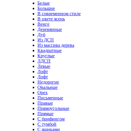
Белые
Большие
В современном стиле
В цвете ясень
Венге
Деревянные
Дуб
Из ДСП
Из массива дерева
Квадратные
Круглые
ЛДСП
Левые
Лофт
Лофт
Недорогие
Овальные
Орех
Письменные
Правые
Прямоугольные
Прямые
С брифингом
С тумбой
С ящиками