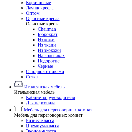
Коричневые
Лаунж кресла
Оптом
Офисные кресла
Офисные кресла
Chairman
Бюрократ
Из кожи
Из ткани
Из экокожи
На колесиках
Недорогие
Черные
С подлокотниками
Сетка
Итальянская мебель
Итальянская мебель
Кабинеты руководителя
Для персонала
Мебель для переговорных комнат
Мебель для переговорных комнат
Бизнес-класса
Премиум-класса
Эконом-класса