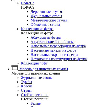
HoReCa
HoReCa
Деревянные стулья
Журнальные столы
Металлические стулья
Обеденные столы
Коллекция из фетра
Коллекция из фетра
Абажуры из фетра
Акустические бенч-боксы
Напольные перегородки из фетра
Настенные панели из фетра
Настольные экраны из фетра
Потолочная конструкция из фетра
Коллекция лофт
Мебель для приемных комнат
Мебель для приемных комнат
Журнальные столы
Тумбы
Кресла
Стулья
Стойки ресепшн
Стойки ресепшн
Белые