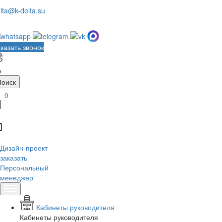
lta@k-delta.su
казать звонок
Поиск
0
Дизайн-проект
заказать
Персональный
менеджер
Кабинеты руководителя
Кабинеты руководителя