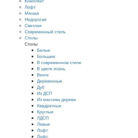
Комплект
Лофт
Мягкая
Недорогая
Светлая
Современный стиль
Столы
Столы
Белые
Большие
В современном стиле
В цвете ясень
Венге
Деревянные
Дуб
Из ДСП
Из массива дерева
Квадратные
Круглые
ЛДСП
Левые
Лофт
Лофт