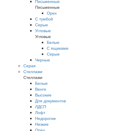
Письменные
Письменные
Орех
С тумбой
Серые
Угловые
Угловые
Белые
С ящиками
Серые
Черные
Серая
Стеллажи
Стеллажи
Белые
Венге
Высокие
Для документов
ЛДСП
Лофт
Недорогие
Низкие
Орех