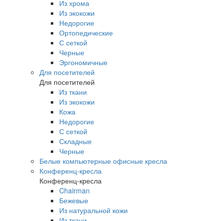
Из хрома
Из экокожи
Недорогие
Ортопедические
С сеткой
Черные
Эргономичные
Для посетителей
Для посетителей
Из ткани
Из экокожи
Кожа
Недорогие
С сеткой
Складные
Черные
Белые компьютерные офисные кресла
Конференц-кресла
Конференц-кресла
Chairman
Бежевые
Из натуральной кожи
Из ткани