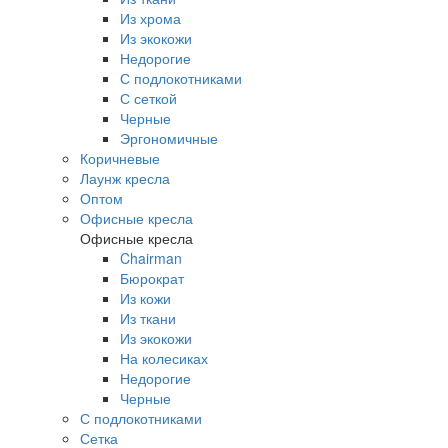
Из хрома
Из экокожи
Недорогие
С подлокотниками
С сеткой
Черные
Эргономичные
Коричневые
Лаунж кресла
Оптом
Офисные кресла
Офисные кресла
Chairman
Бюрократ
Из кожи
Из ткани
Из экокожи
На колесиках
Недорогие
Черные
С подлокотниками
Сетка