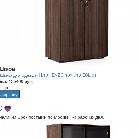
Шкафы
Шкаф для одежды H.197 ENZO 109 716 ECL 01
ена:
155400 руб.
а
1 шт
В корзину
 наличии
Срок поставки по Москве 1-3 рабочих дня.