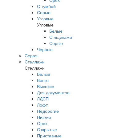
Орех
С тумбой
Серые
Угловые
Угловые
Белые
С ящиками
Серые
Черные
Серая
Стеллажи
Стеллажи
Белые
Венге
Высокие
Для документов
ЛДСП
Лофт
Недорогие
Низкие
Орех
Открытые
Приставные