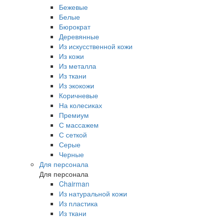
Бежевые
Белые
Бюрократ
Деревянные
Из искусственной кожи
Из кожи
Из металла
Из ткани
Из экокожи
Коричневые
На колесиках
Премиум
С массажем
С сеткой
Серые
Черные
Для персонала
Для персонала
Chairman
Из натуральной кожи
Из пластика
Из ткани