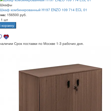
Шкафы
Шкаф комбинированный H197 ENZO 109 714 ECL 01
ена:
156500 руб.
а
1 шт
В корзину
 наличии
Срок поставки по Москве 1-3 рабочих дня.