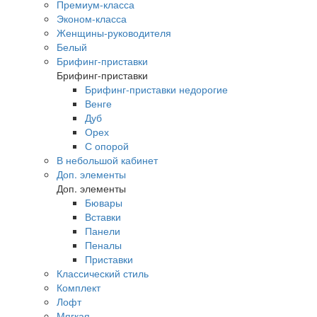
Премиум-класса
Эконом-класса
Женщины-руководителя
Белый
Брифинг-приставки
Брифинг-приставки
Брифинг-приставки недорогие
Венге
Дуб
Орех
С опорой
В небольшой кабинет
Доп. элементы
Доп. элементы
Бювары
Вставки
Панели
Пеналы
Приставки
Классический стиль
Комплект
Лофт
Мягкая