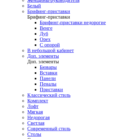
Женщины-руководителя
Белый
Брифинг-приставки
Брифинг-приставки
Брифинг-приставки недорогие
Венге
Дуб
Орех
С опорой
В небольшой кабинет
Доп. элементы
Доп. элементы
Бювары
Вставки
Панели
Пеналы
Приставки
Классический стиль
Комплект
Лофт
Мягкая
Недорогая
Светлая
Современный стиль
Столы