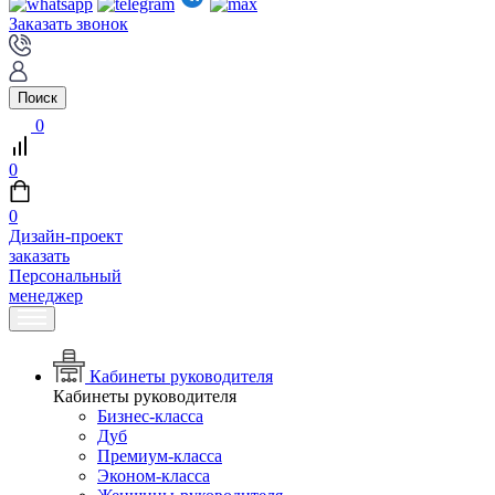
Заказать звонок
Поиск
0
0
0
Дизайн-проект
заказать
Персональный
менеджер
Кабинеты руководителя
Кабинеты руководителя
Бизнес-класса
Дуб
Премиум-класса
Эконом-класса