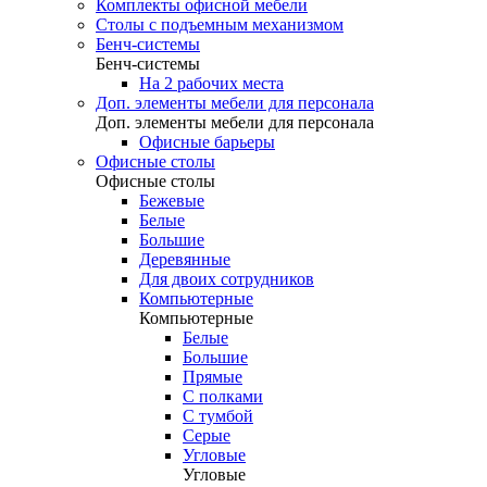
Комплекты офисной мебели
Столы с подъемным механизмом
Бенч-системы
Бенч-системы
На 2 рабочих места
Доп. элементы мебели для персонала
Доп. элементы мебели для персонала
Офисные барьеры
Офисные столы
Офисные столы
Бежевые
Белые
Большие
Деревянные
Для двоих сотрудников
Компьютерные
Компьютерные
Белые
Большие
Прямые
С полками
С тумбой
Серые
Угловые
Угловые