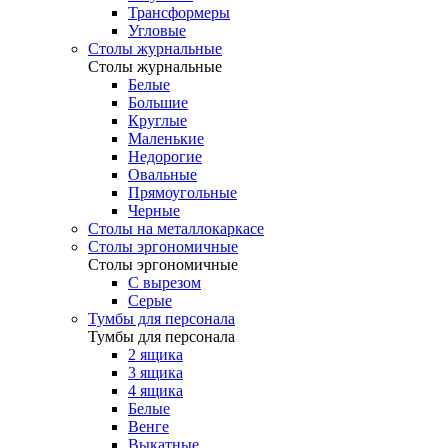
Трансформеры
Угловые
Столы журнальные
Столы журнальные
Белые
Большие
Круглые
Маленькие
Недорогие
Овальные
Прямоугольные
Черные
Столы на металлокаркасе
Столы эргономичные
Столы эргономичные
С вырезом
Серые
Тумбы для персонала
Тумбы для персонала
2 ящика
3 ящика
4 ящика
Белые
Венге
Выкатные