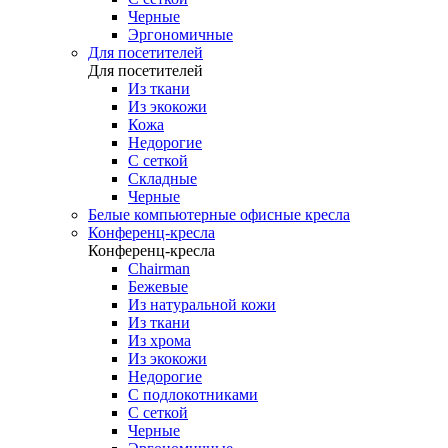
Черные
Эргономичные
Для посетителей
Для посетителей
Из ткани
Из экокожи
Кожа
Недорогие
С сеткой
Складные
Черные
Белые компьютерные офисные кресла
Конференц-кресла
Конференц-кресла
Chairman
Бежевые
Из натуральной кожи
Из ткани
Из хрома
Из экокожи
Недорогие
С подлокотниками
С сеткой
Черные