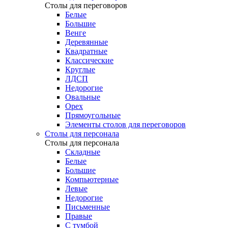
Столы для переговоров
Белые
Большие
Венге
Деревянные
Квадратные
Классические
Круглые
ЛДСП
Недорогие
Овальные
Орех
Прямоугольные
Элементы столов для переговоров
Столы для персонала
Столы для персонала
Cкладные
Белые
Большие
Компьютерные
Левые
Недорогие
Письменные
Правые
С тумбой