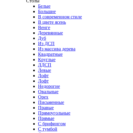
Столы
Белые
Большие
В современном стиле
В цвете ясень
Венге
Деревянные
Дуб
Из ДСП
Из массива дерева
Квадратные
Круглые
ЛДСП
Левые
Лофт
Лофт
Недорогие
Овальные
Орех
Письменные
Правые
Прямоугольные
Прямые
С брифингом
С тумбой