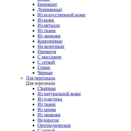
Бюрократ
Деревянные
Из искусственной кожи
Из кожи
Из металла
Из ткани
Из экокожи
Коричневые
На колесиках
Премиум
С массажем
С сеткой
Серые
Черные
Для персонала
Для персонала
Chairman
Из натуральной кожи
Из пластика
Из ткани
Из хрома
Из экокожи
Недорогие
Ортопедические
С сеткой