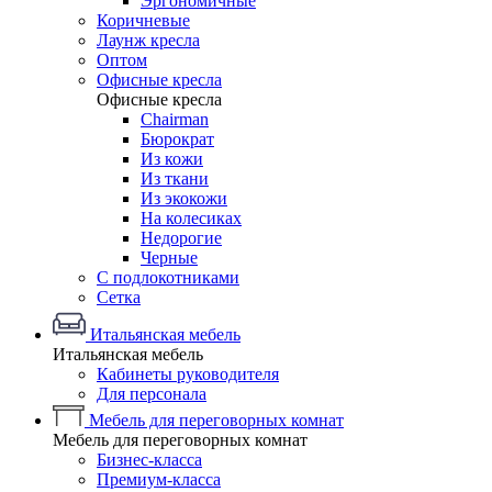
Эргономичные
Коричневые
Лаунж кресла
Оптом
Офисные кресла
Офисные кресла
Chairman
Бюрократ
Из кожи
Из ткани
Из экокожи
На колесиках
Недорогие
Черные
С подлокотниками
Сетка
Итальянская мебель
Итальянская мебель
Кабинеты руководителя
Для персонала
Мебель для переговорных комнат
Мебель для переговорных комнат
Бизнес-класса
Премиум-класса