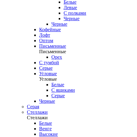
Белые
Левые
С полками
Черные
Черные
Кофейные
Лофт
Оптом
Письменные
Письменные
Орех
С тумбой
Серые
Угловые
Угловые
Белые
С ящиками
Серые
Черные
Серая
Стеллажи
Стеллажи
Белые
Венге
Высокие