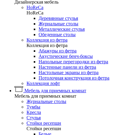
Дизайнерская мебель
HoReCa
HoReCa
Деревянные стулья
Журнальные столы
Металлические стулья
Обеденные столы
Коллекция из фетра
Коллекция из фетра
Абажуры из фетра
Акустические бенч-боксы
Напольные перегородки из фетра
Настенные панели из фетра
Настольные экраны из фетра
Потолочная конструкция из фетра
Коллекция лофт
Мебель для приемных комнат
Мебель для приемных комнат
Журнальные столы
Тумбы
Кресла
Стулья
Стойки ресепшн
Стойки ресепшн
Белые