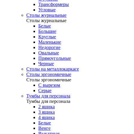
Трансформеры
Угловые
Столы журнальные
Столы журнальные
Белые
Большие
Круглые
Маленькие
Недорогие
Овальные
Прямоугольные
Черные
Столы на металлокаркасе
Столы эргономичные
Столы эргономичные
С вырезом
Серые
Тумбы для персонала
Тумбы для персонала
2 ящика
3 ящика
4 ящика
Белые
Венге
Выкатные