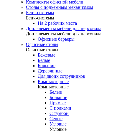
Комплекты офисной мебели
Столы с подъемным механизмом
Бенч-системы
Бенч-системы
На 2 рабочих места
Доп. элементы мебели для персонала
Доп. элементы мебели для персонала
Офисные барьеры
Офисные столы
Офисные столы
Бежевые
Белые
Большие
Деревянные
Для двоих сотрудников
Компьютерные
Компьютерные
Белые
Большие
Прямые
С полками
С тумбой
Серые
Угловые
Угловые