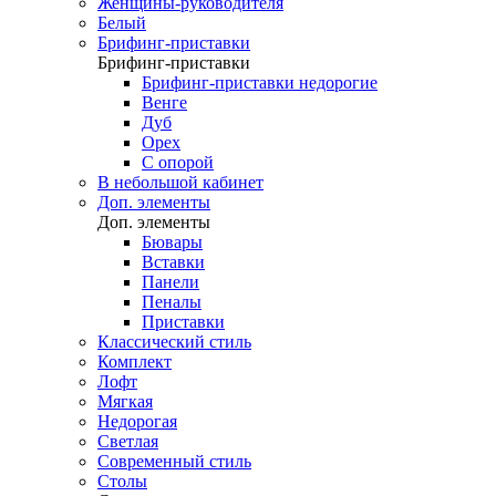
Женщины-руководителя
Белый
Брифинг-приставки
Брифинг-приставки
Брифинг-приставки недорогие
Венге
Дуб
Орех
С опорой
В небольшой кабинет
Доп. элементы
Доп. элементы
Бювары
Вставки
Панели
Пеналы
Приставки
Классический стиль
Комплект
Лофт
Мягкая
Недорогая
Светлая
Современный стиль
Столы