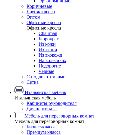
Эргономичные
Коричневые
Лаунж кресла
Оптом
Офисные кресла
Офисные кресла
Chairman
Бюрократ
Из кожи
Из ткани
Из экокожи
На колесиках
Недорогие
Черные
С подлокотниками
Сетка
Итальянская мебель
Итальянская мебель
Кабинеты руководителя
Для персонала
Мебель для переговорных комнат
Мебель для переговорных комнат
Бизнес-класса
Премиум-класса