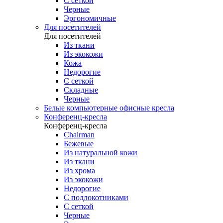
С сеткой
Черные
Эргономичные
Для посетителей
Для посетителей
Из ткани
Из экокожи
Кожа
Недорогие
С сеткой
Складные
Черные
Белые компьютерные офисные кресла
Конференц-кресла
Конференц-кресла
Chairman
Бежевые
Из натуральной кожи
Из ткани
Из хрома
Из экокожи
Недорогие
С подлокотниками
С сеткой
Черные