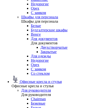
Недорогие
Орех
С замком
Шкафы для персонала
Шкафы для персонала
Белые
Бухгалтерские шкафы
Венге
Для документов
Для документов
Двухстворчатые
Закрытые
Для одежды
Недорогие
Орех
С замком
Со стеклом
Офисные кресла и стулья
Офисные кресла и стулья
Для руководителя
Для руководителя
Chairman
Бежевые
Белые