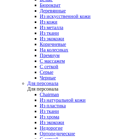
Бюрократ
Деревянные
Из искусственной кожи
Из кожи
Из металла
Из ткани
Из экокожи
Коричневые
На колесиках
Премиум
С массажем
С сеткой
Серые
Черные
Для персонала
Для персонала
Chairman
Из натуральной кожи
Из пластика
Из ткани
Из хрома
Из экокожи
Недорогие
Ортопедические