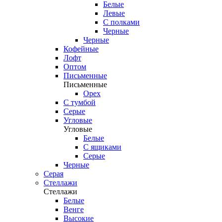
Белые
Левые
С полками
Черные
Черные
Кофейные
Лофт
Оптом
Письменные
Письменные
Орех
С тумбой
Серые
Угловые
Угловые
Белые
С ящиками
Серые
Черные
Серая
Стеллажи
Стеллажи
Белые
Венге
Высокие