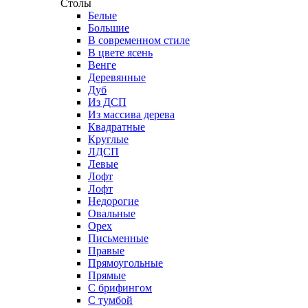
Столы
Белые
Большие
В современном стиле
В цвете ясень
Венге
Деревянные
Дуб
Из ДСП
Из массива дерева
Квадратные
Круглые
ЛДСП
Левые
Лофт
Лофт
Недорогие
Овальные
Орех
Письменные
Правые
Прямоугольные
Прямые
С брифингом
С тумбой