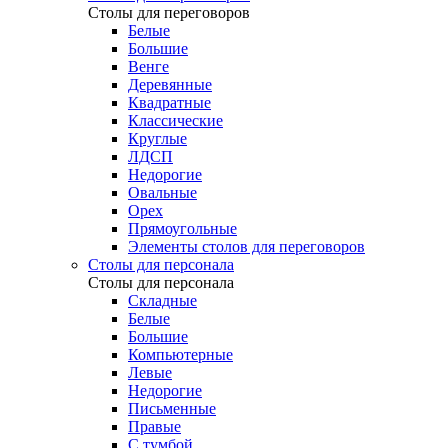
Столы для переговоров
Белые
Большие
Венге
Деревянные
Квадратные
Классические
Круглые
ЛДСП
Недорогие
Овальные
Орех
Прямоугольные
Элементы столов для переговоров
Столы для персонала
Столы для персонала
Cкладные
Белые
Большие
Компьютерные
Левые
Недорогие
Письменные
Правые
С тумбой