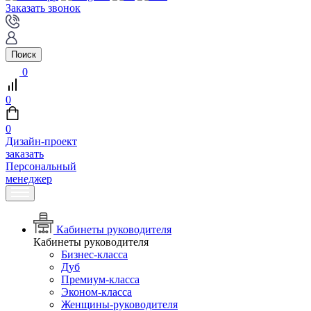
Заказать звонок
Поиск
0
0
0
Дизайн-проект
заказать
Персональный
менеджер
Кабинеты руководителя
Кабинеты руководителя
Бизнес-класса
Дуб
Премиум-класса
Эконом-класса
Женщины-руководителя