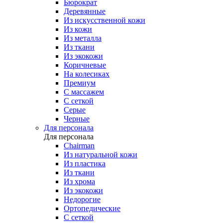
Бюрократ
Деревянные
Из искусственной кожи
Из кожи
Из металла
Из ткани
Из экокожи
Коричневые
На колесиках
Премиум
С массажем
С сеткой
Серые
Черные
Для персонала
Для персонала
Chairman
Из натуральной кожи
Из пластика
Из ткани
Из хрома
Из экокожи
Недорогие
Ортопедические
С сеткой