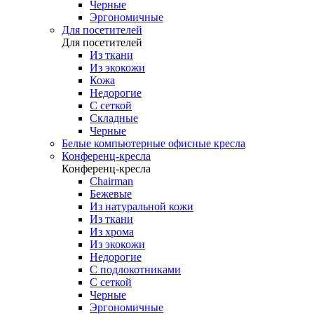
Черные
Эргономичные
Для посетителей
Для посетителей
Из ткани
Из экокожи
Кожа
Недорогие
С сеткой
Складные
Черные
Белые компьютерные офисные кресла
Конференц-кресла
Конференц-кресла
Chairman
Бежевые
Из натуральной кожи
Из ткани
Из хрома
Из экокожи
Недорогие
С подлокотниками
С сеткой
Черные
Эргономичные