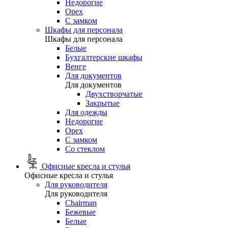
Недорогие
Орех
С замком
Шкафы для персонала
Шкафы для персонала
Белые
Бухгалтерские шкафы
Венге
Для документов
Для документов
Двухстворчатые
Закрытые
Для одежды
Недорогие
Орех
С замком
Со стеклом
Офисные кресла и стулья
Офисные кресла и стулья
Для руководителя
Для руководителя
Chairman
Бежевые
Белые