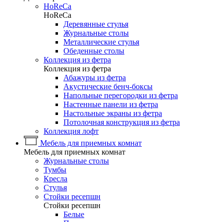
HoReCa
HoReCa
Деревянные стулья
Журнальные столы
Металлические стулья
Обеденные столы
Коллекция из фетра
Коллекция из фетра
Абажуры из фетра
Акустические бенч-боксы
Напольные перегородки из фетра
Настенные панели из фетра
Настольные экраны из фетра
Потолочная конструкция из фетра
Коллекция лофт
Мебель для приемных комнат
Мебель для приемных комнат
Журнальные столы
Тумбы
Кресла
Стулья
Стойки ресепшн
Стойки ресепшн
Белые