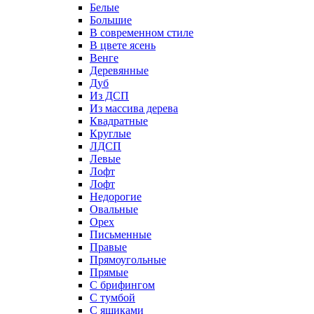
Белые
Большие
В современном стиле
В цвете ясень
Венге
Деревянные
Дуб
Из ДСП
Из массива дерева
Квадратные
Круглые
ЛДСП
Левые
Лофт
Лофт
Недорогие
Овальные
Орех
Письменные
Правые
Прямоугольные
Прямые
С брифингом
С тумбой
С ящиками