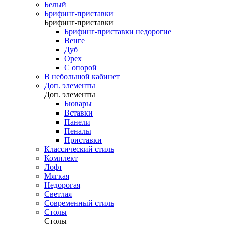
Белый
Брифинг-приставки
Брифинг-приставки
Брифинг-приставки недорогие
Венге
Дуб
Орех
С опорой
В небольшой кабинет
Доп. элементы
Доп. элементы
Бювары
Вставки
Панели
Пеналы
Приставки
Классический стиль
Комплект
Лофт
Мягкая
Недорогая
Светлая
Современный стиль
Столы
Столы