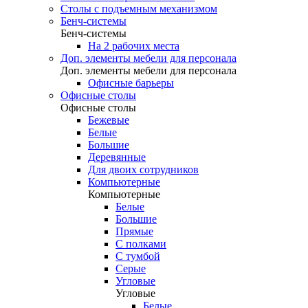
Столы с подъемным механизмом
Бенч-системы
Бенч-системы
На 2 рабочих места
Доп. элементы мебели для персонала
Доп. элементы мебели для персонала
Офисные барьеры
Офисные столы
Офисные столы
Бежевые
Белые
Большие
Деревянные
Для двоих сотрудников
Компьютерные
Компьютерные
Белые
Большие
Прямые
С полками
С тумбой
Серые
Угловые
Угловые
Белые