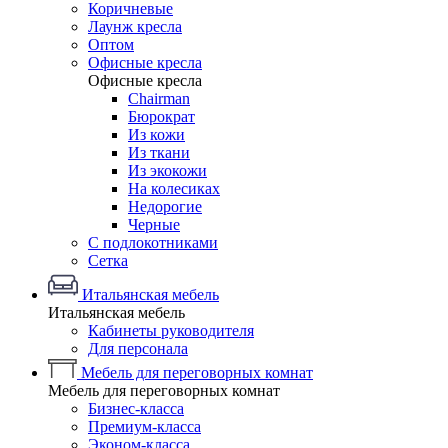
Коричневые
Лаунж кресла
Оптом
Офисные кресла
Офисные кресла
Chairman
Бюрократ
Из кожи
Из ткани
Из экокожи
На колесиках
Недорогие
Черные
С подлокотниками
Сетка
Итальянская мебель
Итальянская мебель
Кабинеты руководителя
Для персонала
Мебель для переговорных комнат
Мебель для переговорных комнат
Бизнес-класса
Премиум-класса
Эконом-класса