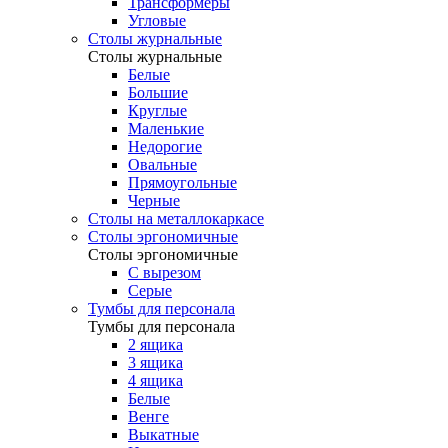
Трансформеры
Угловые
Столы журнальные
Столы журнальные
Белые
Большие
Круглые
Маленькие
Недорогие
Овальные
Прямоугольные
Черные
Столы на металлокаркасе
Столы эргономичные
Столы эргономичные
С вырезом
Серые
Тумбы для персонала
Тумбы для персонала
2 ящика
3 ящика
4 ящика
Белые
Венге
Выкатные