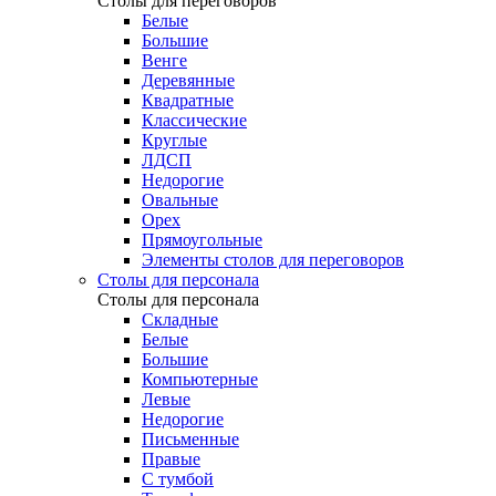
Столы для переговоров
Белые
Большие
Венге
Деревянные
Квадратные
Классические
Круглые
ЛДСП
Недорогие
Овальные
Орех
Прямоугольные
Элементы столов для переговоров
Столы для персонала
Столы для персонала
Cкладные
Белые
Большие
Компьютерные
Левые
Недорогие
Письменные
Правые
С тумбой