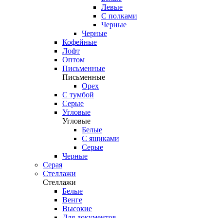
Левые
С полками
Черные
Черные
Кофейные
Лофт
Оптом
Письменные
Письменные
Орех
С тумбой
Серые
Угловые
Угловые
Белые
С ящиками
Серые
Черные
Серая
Стеллажи
Стеллажи
Белые
Венге
Высокие
Для документов