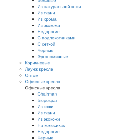
Бежевые
Из натуральной кожи
Из ткани
Из хрома
Из экокожи
Недорогие
С подлокотниками
С сеткой
Черные
Эргономичные
Коричневые
Лаунж кресла
Оптом
Офисные кресла
Офисные кресла
Chairman
Бюрократ
Из кожи
Из ткани
Из экокожи
На колесиках
Недорогие
Черные