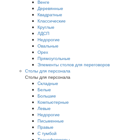
Венге
Деревянные
Квадратные
Классические
Круглые
ЛДСП
Недорогие
Овальные
Орех
Прямоугольные
Элементы столов для переговоров
Столы для персонала
Столы для персонала
Cкладные
Белые
Большие
Компьютерные
Левые
Недорогие
Письменные
Правые
С тумбой
Трансформеры