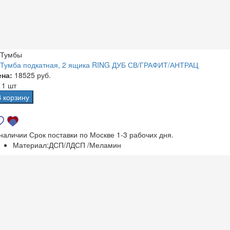
Тумбы
Тумба подкатная, 2 ящика RING ДУБ СВ/ГРАФИТ/АНТРАЦ
ена:
18525 руб.
а
1 шт
В корзину
 наличии
Срок поставки по Москве 1-3 рабочих дня.
Материал:
ДСП/ЛДСП /Меламин