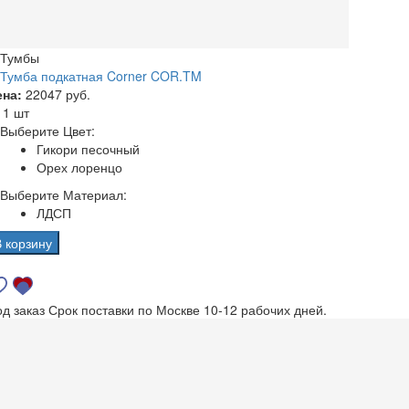
Тумбы
Тумба подкатная Corner COR.TM
ена:
22047 руб.
а
1 шт
Выберите Цвет:
Гикори песочный
Орех лоренцо
Выберите Материал:
ЛДСП
В корзину
од заказ
Срок поставки по Москве 10-12 рабочих дней.