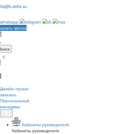
lta@k-delta.su
казать звонок
Поиск
0
Дизайн-проект
заказать
Персональный
менеджер
Кабинеты руководителя
Кабинеты руководителя