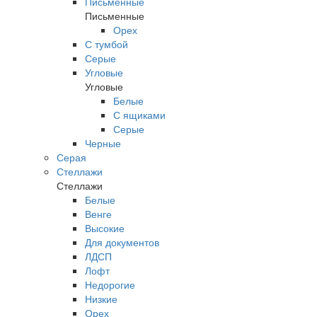
Письменные
Письменные
Орех
С тумбой
Серые
Угловые
Угловые
Белые
С ящиками
Серые
Черные
Серая
Стеллажи
Стеллажи
Белые
Венге
Высокие
Для документов
ЛДСП
Лофт
Недорогие
Низкие
Орех