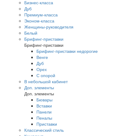
Бизнес-класса
Дуб
Премиум-класса
Эконом-класса
Женщины-руководителя
Белый
Брифинг-приставки
Брифинг-приставки
Брифинг-приставки недорогие
Венге
Дуб
Орех
С опорой
В небольшой кабинет
Доп. элементы
Доп. элементы
Бювары
Вставки
Панели
Пеналы
Приставки
Классический стиль