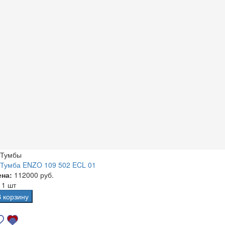
Тумбы
Тумба ENZO 109 502 ECL 01
ена:
112000 руб.
а
1 шт
В корзину