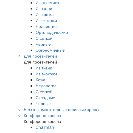
Из пластика
Из ткани
Из хрома
Из экокожи
Недорогие
Ортопедические
С сеткой
Черные
Эргономичные
Для посетителей
Для посетителей
Из ткани
Из экокожи
Кожа
Недорогие
С сеткой
Складные
Черные
Белые компьютерные офисные кресла
Конференц-кресла
Конференц-кресла
Chairman