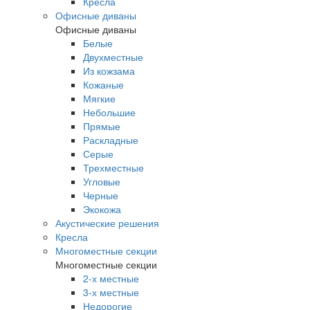
Кресла
Офисные диваны
Офисные диваны
Белые
Двухместные
Из кожзама
Кожаные
Мягкие
Небольшие
Прямые
Раскладные
Серые
Трехместные
Угловые
Черные
Экокожа
Акустические решения
Кресла
Многоместные секции
Многоместные секции
2-х местные
3-х местные
Недорогие