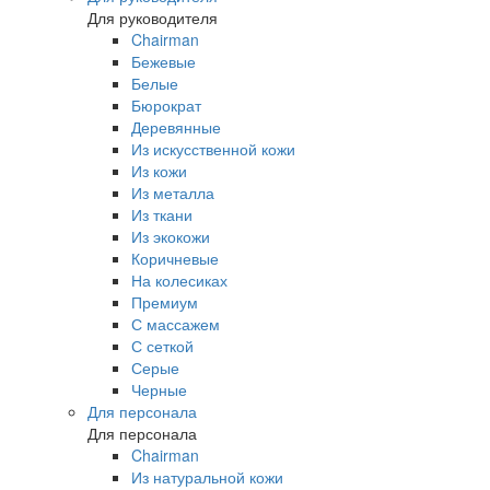
Для руководителя
Chairman
Бежевые
Белые
Бюрократ
Деревянные
Из искусственной кожи
Из кожи
Из металла
Из ткани
Из экокожи
Коричневые
На колесиках
Премиум
С массажем
С сеткой
Серые
Черные
Для персонала
Для персонала
Chairman
Из натуральной кожи