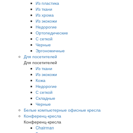
Из пластика
Из ткани
Из хрома
Из экокожи
Недорогие
Ортопедические
С сеткой
Черные
Эргономичные
Для посетителей
Для посетителей
Из ткани
Из экокожи
Кожа
Недорогие
С сеткой
Складные
Черные
Белые компьютерные офисные кресла
Конференц-кресла
Конференц-кресла
Chairman