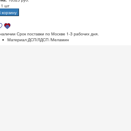
а
1 шт
В корзину
 наличии
Срок поставки по Москве 1-3 рабочих дня.
Материал:
ДСП/ЛДСП /Меламин