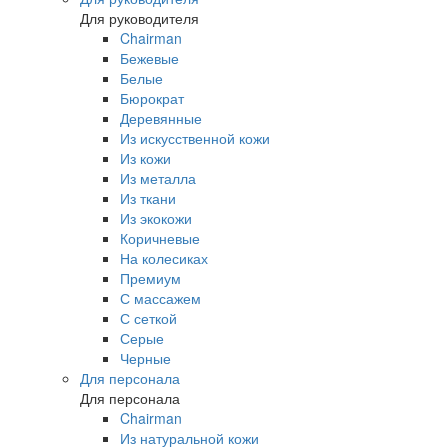
Для руководителя
Chairman
Бежевые
Белые
Бюрократ
Деревянные
Из искусственной кожи
Из кожи
Из металла
Из ткани
Из экокожи
Коричневые
На колесиках
Премиум
С массажем
С сеткой
Серые
Черные
Для персонала
Для персонала
Chairman
Из натуральной кожи