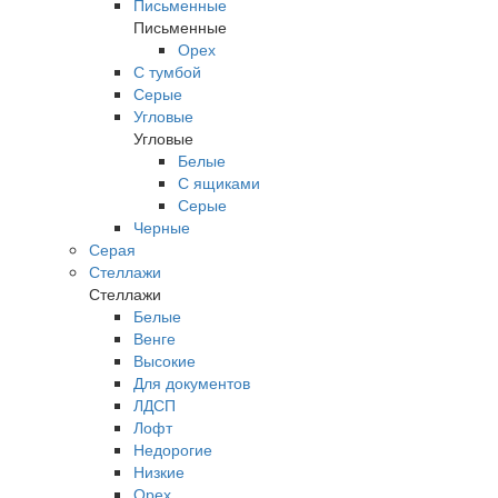
Письменные
Письменные
Орех
С тумбой
Серые
Угловые
Угловые
Белые
С ящиками
Серые
Черные
Серая
Стеллажи
Стеллажи
Белые
Венге
Высокие
Для документов
ЛДСП
Лофт
Недорогие
Низкие
Орех