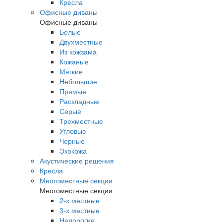
Кресла
Офисные диваны
Офисные диваны
Белые
Двухместные
Из кожзама
Кожаные
Мягкие
Небольшие
Прямые
Раскладные
Серые
Трехместные
Угловые
Черные
Экокожа
Акустические решения
Кресла
Многоместные секции
Многоместные секции
2-х местные
3-х местные
Недорогие