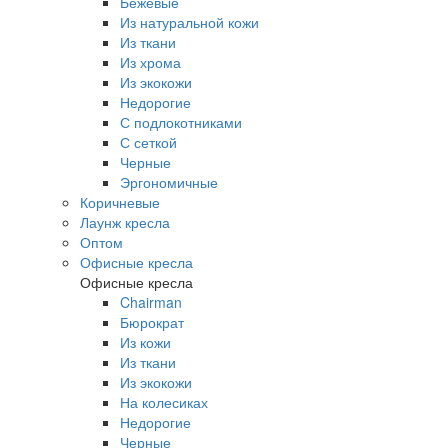
Бежевые
Из натуральной кожи
Из ткани
Из хрома
Из экокожи
Недорогие
С подлокотниками
С сеткой
Черные
Эргономичные
Коричневые
Лаунж кресла
Оптом
Офисные кресла
Офисные кресла
Chairman
Бюрократ
Из кожи
Из ткани
Из экокожи
На колесиках
Недорогие
Черные