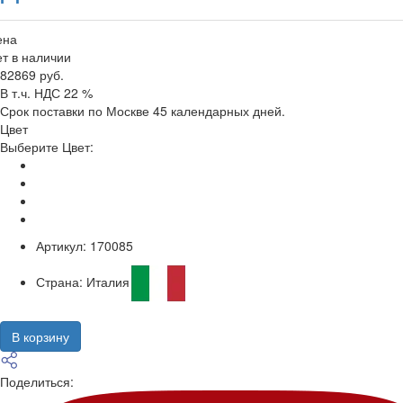
ена
т в наличии
82869 руб.
В т.ч. НДС 22 %
Срок поставки по Москве 45 календарных дней.
Цвет
Выберите Цвет:
Артикул:
170085
Страна:
Италия
В корзину
Поделиться: