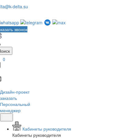
lta@k-delta.su
казать звонок
Поиск
0
Дизайн-проект
заказать
Персональный
менеджер
Кабинеты руководителя
Кабинеты руководителя