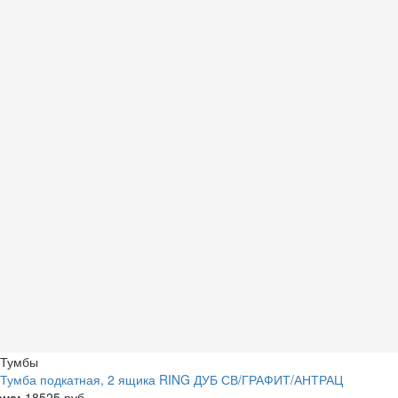
Тумбы
Тумба подкатная, 2 ящика RING ДУБ СВ/ГРАФИТ/АНТРАЦ
ена:
18525 руб.