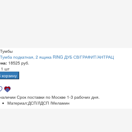
Тумбы
Тумба подкатная, 2 ящика RING ДУБ СВ/ГРАФИТ/АНТРАЦ
ена:
18525 руб.
а
1 шт
В корзину
 наличии
Срок поставки по Москве 1-3 рабочих дня.
Материал:
ДСП/ЛДСП /Меламин