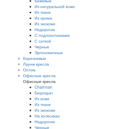
Бежевые
Из натуральной кожи
Из ткани
Из хрома
Из экокожи
Недорогие
С подлокотниками
С сеткой
Черные
Эргономичные
Коричневые
Лаунж кресла
Оптом
Офисные кресла
Офисные кресла
Chairman
Бюрократ
Из кожи
Из ткани
Из экокожи
На колесиках
Недорогие
Черные