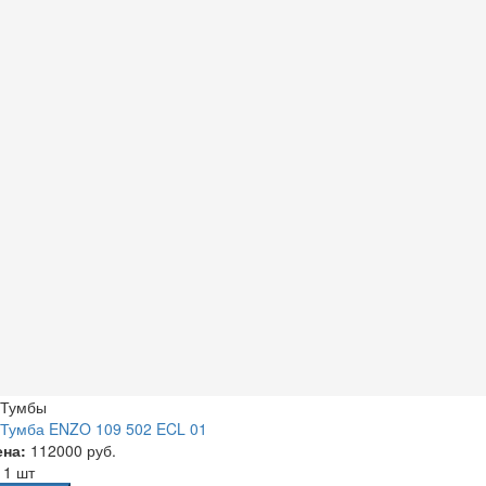
Тумбы
Тумба ENZO 109 502 ECL 01
ена:
112000 руб.
а
1 шт