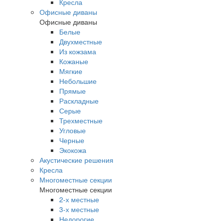
Кресла
Офисные диваны
Офисные диваны
Белые
Двухместные
Из кожзама
Кожаные
Мягкие
Небольшие
Прямые
Раскладные
Серые
Трехместные
Угловые
Черные
Экокожа
Акустические решения
Кресла
Многоместные секции
Многоместные секции
2-х местные
3-х местные
Недорогие