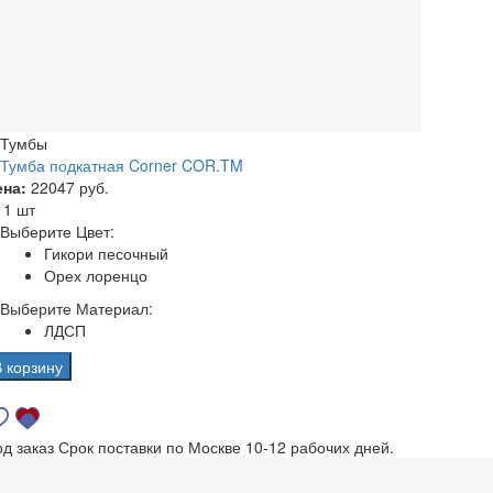
Тумбы
Тумба подкатная Corner COR.TM
ена:
22047 руб.
а
1 шт
Выберите Цвет:
Гикори песочный
Орех лоренцо
Выберите Материал:
ЛДСП
В корзину
од заказ
Срок поставки по Москве 10-12 рабочих дней.