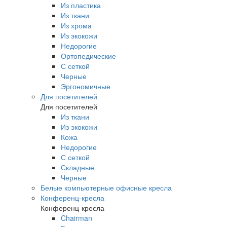
Из пластика
Из ткани
Из хрома
Из экокожи
Недорогие
Ортопедические
С сеткой
Черные
Эргономичные
Для посетителей
Для посетителей
Из ткани
Из экокожи
Кожа
Недорогие
С сеткой
Складные
Черные
Белые компьютерные офисные кресла
Конференц-кресла
Конференц-кресла
Chairman