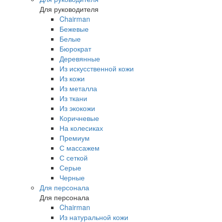
Для руководителя
Chairman
Бежевые
Белые
Бюрократ
Деревянные
Из искусственной кожи
Из кожи
Из металла
Из ткани
Из экокожи
Коричневые
На колесиках
Премиум
С массажем
С сеткой
Серые
Черные
Для персонала
Для персонала
Chairman
Из натуральной кожи