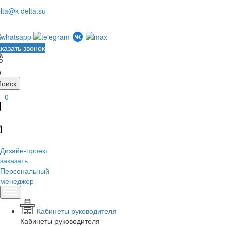
lta@k-delta.su
казать звонок
Поиск
0
Дизайн-проект
заказать
Персональный
менеджер
Кабинеты руководителя
Кабинеты руководителя