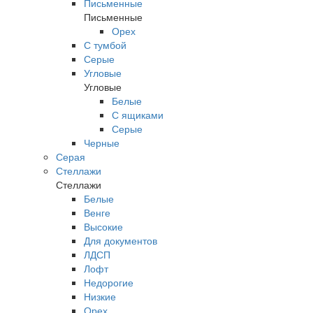
Письменные
Письменные
Орех
С тумбой
Серые
Угловые
Угловые
Белые
С ящиками
Серые
Черные
Серая
Стеллажи
Стеллажи
Белые
Венге
Высокие
Для документов
ЛДСП
Лофт
Недорогие
Низкие
Орех