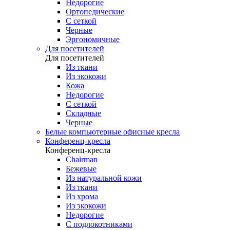
Недорогие
Ортопедические
С сеткой
Черные
Эргономичные
Для посетителей
Для посетителей
Из ткани
Из экокожи
Кожа
Недорогие
С сеткой
Складные
Черные
Белые компьютерные офисные кресла
Конференц-кресла
Конференц-кресла
Chairman
Бежевые
Из натуральной кожи
Из ткани
Из хрома
Из экокожи
Недорогие
С подлокотниками