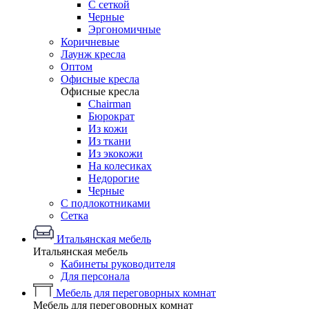
С сеткой
Черные
Эргономичные
Коричневые
Лаунж кресла
Оптом
Офисные кресла
Офисные кресла
Chairman
Бюрократ
Из кожи
Из ткани
Из экокожи
На колесиках
Недорогие
Черные
С подлокотниками
Сетка
Итальянская мебель
Итальянская мебель
Кабинеты руководителя
Для персонала
Мебель для переговорных комнат
Мебель для переговорных комнат