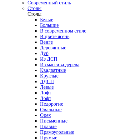
Современный стиль
Столы
Столы
Белые
Большие
В современном стиле
В цвете ясень
Венге
Деревянные
Дуб
Из ДСП
Из массива дерева
Квадратные
Круглые
ЛДСП
Левые
Лофт
Лофт
Недорогие
Овальные
Орех
Письменные
Правые
Прямоугольные
Прямые