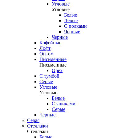
Угловые
Угловые
Белые
Левые
С полками
Черные
Черные
Кофейные
Лофт
Оптом
Письменные
Письменные
Орех
С тумбой
Серые
Угловые
Угловые
Белые
С ящиками
Серые
Черные
Серая
Стеллажи
Стеллажи
Белые