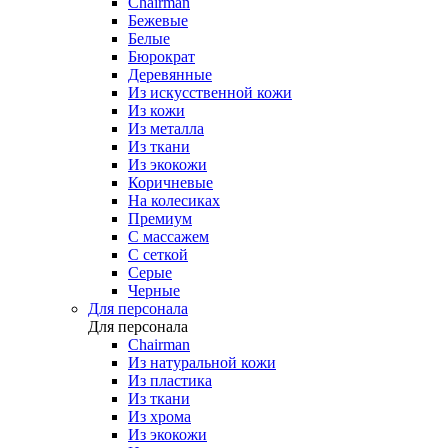
Chairman
Бежевые
Белые
Бюрократ
Деревянные
Из искусственной кожи
Из кожи
Из металла
Из ткани
Из экокожи
Коричневые
На колесиках
Премиум
С массажем
С сеткой
Серые
Черные
Для персонала
Для персонала
Chairman
Из натуральной кожи
Из пластика
Из ткани
Из хрома
Из экокожи