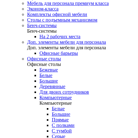
Мебель для персонала премиум класса
Эконом-класса
Комплекты офисной мебели
Столы с подъемным механизмом
Бенч-системы
Бенч-системы
На 2 рабочих места
Доп. элементы мебели для персонала
Доп. элементы мебели для персонала
Офисные барьеры
Офисные столы
Офисные столы
Бежевые
Белые
Большие
Деревянные
Для двоих сотрудников
Компьютерные
Компьютерные
Белые
Большие
Прямые
С полками
С тумбой
Серые