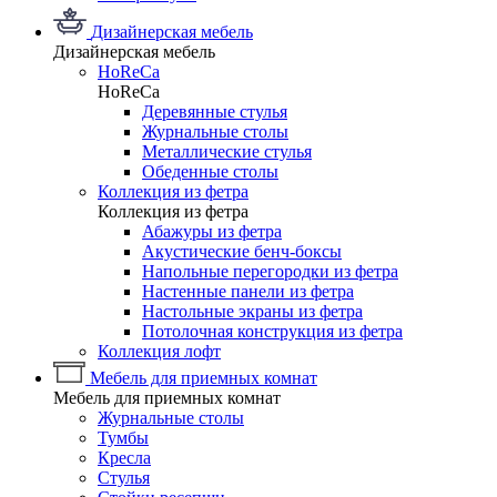
Дизайнерская мебель
Дизайнерская мебель
HoReCa
HoReCa
Деревянные стулья
Журнальные столы
Металлические стулья
Обеденные столы
Коллекция из фетра
Коллекция из фетра
Абажуры из фетра
Акустические бенч-боксы
Напольные перегородки из фетра
Настенные панели из фетра
Настольные экраны из фетра
Потолочная конструкция из фетра
Коллекция лофт
Мебель для приемных комнат
Мебель для приемных комнат
Журнальные столы
Тумбы
Кресла
Стулья