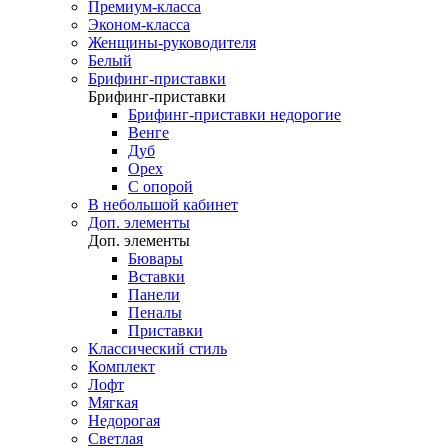
Премиум-класса
Эконом-класса
Женщины-руководителя
Белый
Брифинг-приставки
Брифинг-приставки
Брифинг-приставки недорогие
Венге
Дуб
Орех
С опорой
В небольшой кабинет
Доп. элементы
Доп. элементы
Бювары
Вставки
Панели
Пеналы
Приставки
Классический стиль
Комплект
Лофт
Мягкая
Недорогая
Светлая