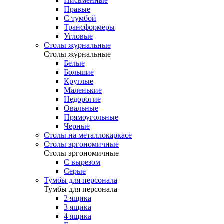
Письменные
Правые
С тумбой
Трансформеры
Угловые
Столы журнальные
Столы журнальные
Белые
Большие
Круглые
Маленькие
Недорогие
Овальные
Прямоугольные
Черные
Столы на металлокаркасе
Столы эргономичные
Столы эргономичные
С вырезом
Серые
Тумбы для персонала
Тумбы для персонала
2 ящика
3 ящика
4 ящика