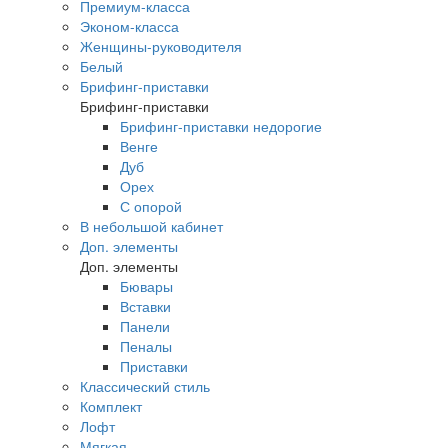
Премиум-класса
Эконом-класса
Женщины-руководителя
Белый
Брифинг-приставки
Брифинг-приставки
Брифинг-приставки недорогие
Венге
Дуб
Орех
С опорой
В небольшой кабинет
Доп. элементы
Доп. элементы
Бювары
Вставки
Панели
Пеналы
Приставки
Классический стиль
Комплект
Лофт
Мягкая