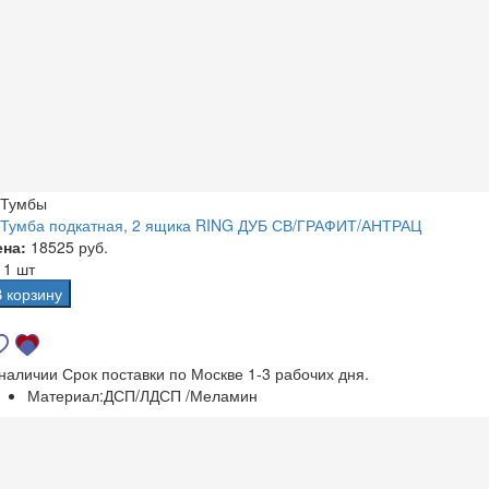
Тумбы
Тумба подкатная, 2 ящика RING ДУБ СВ/ГРАФИТ/АНТРАЦ
ена:
18525 руб.
а
1 шт
В корзину
 наличии
Срок поставки по Москве 1-3 рабочих дня.
Материал:
ДСП/ЛДСП /Меламин