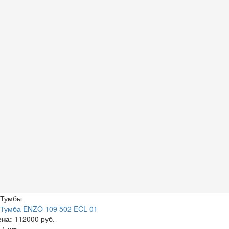
Тумбы
Тумба ENZO 109 502 ECL 01
ена:
112000 руб.
а
1 шт