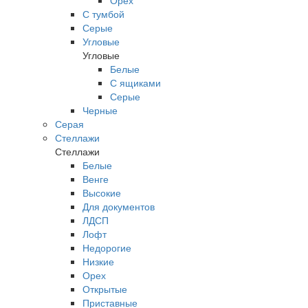
Орех
С тумбой
Серые
Угловые
Угловые
Белые
С ящиками
Серые
Черные
Серая
Стеллажи
Стеллажи
Белые
Венге
Высокие
Для документов
ЛДСП
Лофт
Недорогие
Низкие
Орех
Открытые
Приставные