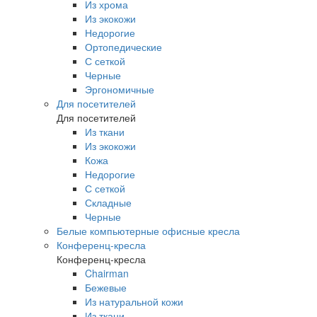
Из хрома
Из экокожи
Недорогие
Ортопедические
С сеткой
Черные
Эргономичные
Для посетителей
Для посетителей
Из ткани
Из экокожи
Кожа
Недорогие
С сеткой
Складные
Черные
Белые компьютерные офисные кресла
Конференц-кресла
Конференц-кресла
Chairman
Бежевые
Из натуральной кожи
Из ткани