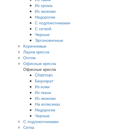
Из хрома
Из экокожи
Недорогие
С подлокотниками
С сеткой
Черные
Эргономичные
Коричневые
Лаунж кресла
Оптом
Офисные кресла
Офисные кресла
Chairman
Бюрократ
Из кожи
Из ткани
Из экокожи
На колесиках
Недорогие
Черные
С подлокотниками
Сетка