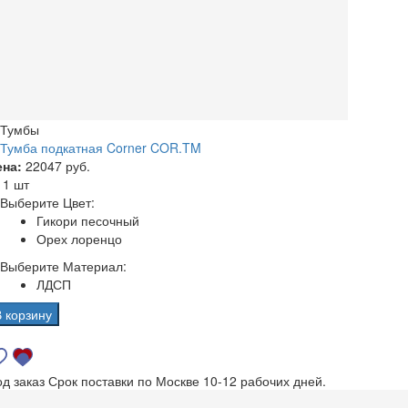
Тумбы
Тумба подкатная Corner COR.TM
ена:
22047 руб.
а
1 шт
Выберите Цвет:
Гикори песочный
Орех лоренцо
Выберите Материал:
ЛДСП
В корзину
од заказ
Срок поставки по Москве 10-12 рабочих дней.