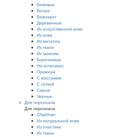
Бежевые
Белые
Бюрократ
Деревянные
Из искусственной кожи
Из кожи
Из металла
Из ткани
Из экокожи
Коричневые
На колесиках
Премиум
С массажем
С сеткой
Серые
Черные
Для персонала
Для персонала
Chairman
Из натуральной кожи
Из пластика
Из ткани