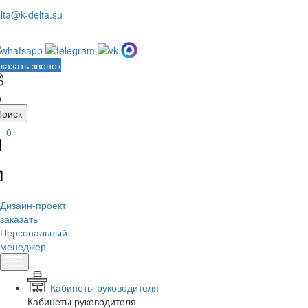
lta@k-delta.su
казать звонок
Поиск
0
Дизайн-проект
заказать
Персональный
менеджер
Кабинеты руководителя
Кабинеты руководителя