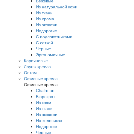
Бежевые
Из натуральной кожи
Из ткани
Из хрома
Из экокожи
Недорогие
С подлокотниками
С сеткой
Черные
Эргономичные
Коричневые
Лаунж кресла
Оптом
Офисные кресла
Офисные кресла
Chairman
Бюрократ
Из кожи
Из ткани
Из экокожи
На колесиках
Недорогие
Черные