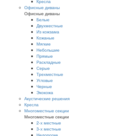
Кресла
Офисные диваны
Офисные диваны
Белые
Двухместные
Из кожзама
Кожаные
Мягкие
Небольшие
Прямые
Раскладные
Серые
Трехместные
Угловые
Черные
Экокожа
Акустические решения
Кресла
Многоместные секции
Многоместные секции
2-х местные
3-х местные
Недорогие