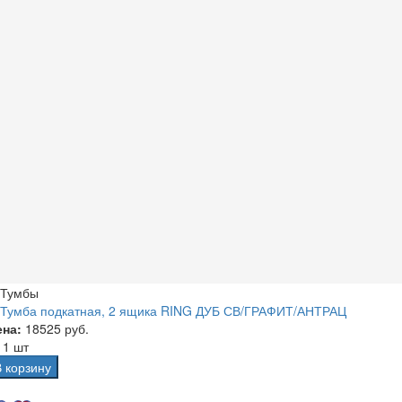
Тумбы
Тумба подкатная, 2 ящика RING ДУБ СВ/ГРАФИТ/АНТРАЦ
ена:
18525 руб.
а
1 шт
В корзину