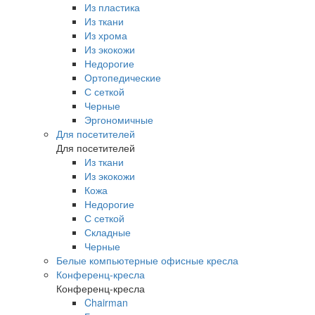
Из пластика
Из ткани
Из хрома
Из экокожи
Недорогие
Ортопедические
С сеткой
Черные
Эргономичные
Для посетителей
Для посетителей
Из ткани
Из экокожи
Кожа
Недорогие
С сеткой
Складные
Черные
Белые компьютерные офисные кресла
Конференц-кресла
Конференц-кресла
Chairman