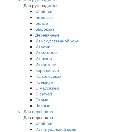
Для руководителя
Chairman
Бежевые
Белые
Бюрократ
Деревянные
Из искусственной кожи
Из кожи
Из металла
Из ткани
Из экокожи
Коричневые
На колесиках
Премиум
С массажем
С сеткой
Серые
Черные
Для персонала
Для персонала
Chairman
Из натуральной кожи