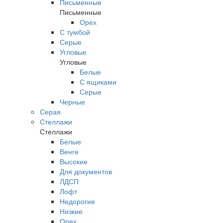
Письменные
Письменные
Орех
С тумбой
Серые
Угловые
Угловые
Белые
С ящиками
Серые
Черные
Серая
Стеллажи
Стеллажи
Белые
Венге
Высокие
Для документов
ЛДСП
Лофт
Недорогие
Низкие
Орех