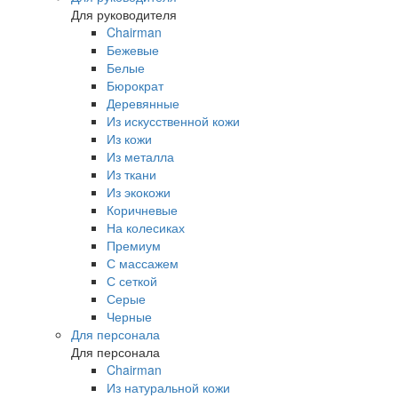
Для руководителя
Chairman
Бежевые
Белые
Бюрократ
Деревянные
Из искусственной кожи
Из кожи
Из металла
Из ткани
Из экокожи
Коричневые
На колесиках
Премиум
С массажем
С сеткой
Серые
Черные
Для персонала
Для персонала
Chairman
Из натуральной кожи