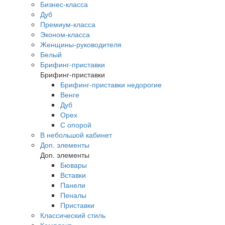
Бизнес-класса
Дуб
Премиум-класса
Эконом-класса
Женщины-руководителя
Белый
Брифинг-приставки
Брифинг-приставки
Брифинг-приставки недорогие
Венге
Дуб
Орех
С опорой
В небольшой кабинет
Доп. элементы
Доп. элементы
Бювары
Вставки
Панели
Пеналы
Приставки
Классический стиль