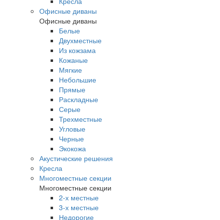
Кресла
Офисные диваны
Офисные диваны
Белые
Двухместные
Из кожзама
Кожаные
Мягкие
Небольшие
Прямые
Раскладные
Серые
Трехместные
Угловые
Черные
Экокожа
Акустические решения
Кресла
Многоместные секции
Многоместные секции
2-х местные
3-х местные
Недорогие