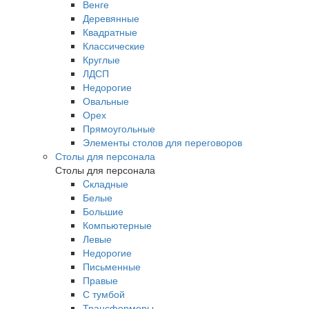
Венге
Деревянные
Квадратные
Классические
Круглые
ЛДСП
Недорогие
Овальные
Орех
Прямоугольные
Элементы столов для переговоров
Столы для персонала
Столы для персонала
Cкладные
Белые
Большие
Компьютерные
Левые
Недорогие
Письменные
Правые
С тумбой
Трансформеры