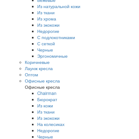
Бежевые
Из натуральной кожи
Из ткани
Из хрома
Из экокожи
Недорогие
С подлокотниками
С сеткой
Черные
Эргономичные
Коричневые
Лаунж кресла
Оптом
Офисные кресла
Офисные кресла
Chairman
Бюрократ
Из кожи
Из ткани
Из экокожи
На колесиках
Недорогие
Черные