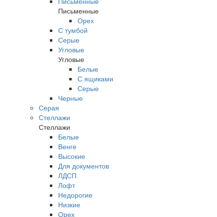
Письменные
Письменные
Орех
С тумбой
Серые
Угловые
Угловые
Белые
С ящиками
Серые
Черные
Серая
Стеллажи
Стеллажи
Белые
Венге
Высокие
Для документов
ЛДСП
Лофт
Недорогие
Низкие
Орех