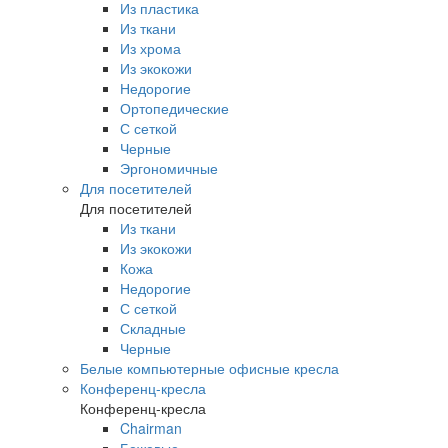
Из пластика
Из ткани
Из хрома
Из экокожи
Недорогие
Ортопедические
С сеткой
Черные
Эргономичные
Для посетителей
Для посетителей
Из ткани
Из экокожи
Кожа
Недорогие
С сеткой
Складные
Черные
Белые компьютерные офисные кресла
Конференц-кресла
Конференц-кресла
Chairman