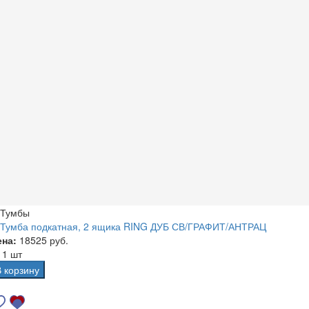
Тумбы
Тумба подкатная, 2 ящика RING ДУБ СВ/ГРАФИТ/АНТРАЦ
ена:
18525 руб.
а
1 шт
В корзину