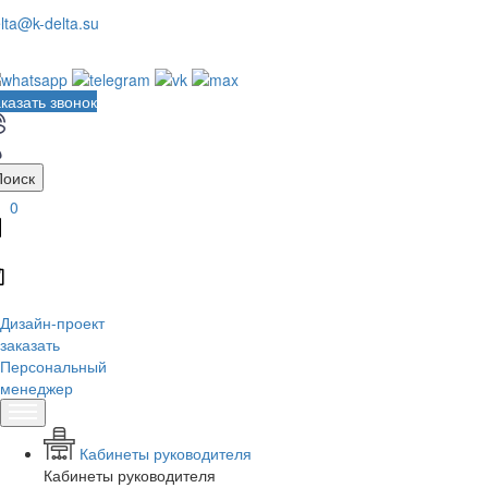
lta@k-delta.su
казать звонок
Поиск
0
Дизайн-проект
заказать
Персональный
менеджер
Кабинеты руководителя
Кабинеты руководителя