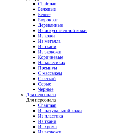
Chairman
Бежевые
Белые
Бюрократ
Деревянные
Из искусственной кожи
Из кожи
Из металла
Из ткани
Из экокожи
Коричневые
На колесиках
Премиум
С массажем
С сеткой
Серые
Черные
Для персонала
Для персонала
Chairman
Из натуральной кожи
Из пластика
Из ткани
Из хрома
Из экокожи