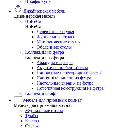
Шкафы-купе
Дизайнерская мебель
Дизайнерская мебель
HoReCa
HoReCa
Деревянные стулья
Журнальные столы
Металлические стулья
Обеденные столы
Коллекция из фетра
Коллекция из фетра
Абажуры из фетра
Акустические бенч-боксы
Напольные перегородки из фетра
Настенные панели из фетра
Настольные экраны из фетра
Потолочная конструкция из фетра
Коллекция лофт
Мебель для приемных комнат
Мебель для приемных комнат
Журнальные столы
Тумбы
Кресла
Стулья