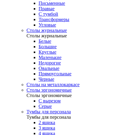
Письменные
Правые
С тумбой
Трансформеры
Угловые
Столы журнальные
Столы журнальные
Белые
Большие
Круглые
Маленькие
Недорогие
Овальные
Прямоугольные
Черные
Столы на металлокаркасе
Столы эргономичные
Столы эргономичные
С вырезом
Серые
Тумбы для персонала
Тумбы для персонала
2 ящика
3 ящика
4 ящика