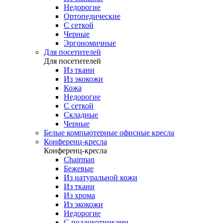
Недорогие
Ортопедические
С сеткой
Черные
Эргономичные
Для посетителей
Для посетителей
Из ткани
Из экокожи
Кожа
Недорогие
С сеткой
Складные
Черные
Белые компьютерные офисные кресла
Конференц-кресла
Конференц-кресла
Chairman
Бежевые
Из натуральной кожи
Из ткани
Из хрома
Из экокожи
Недорогие
С подлокотниками