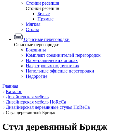
Стойки ресепшн
Стойки ресепшн
Белые
Прямые
Мягкая
Столы
Офисные перегородки
Офисные перегородки
Боковины
Комплект соединителей перегородок
На металлических опорах
На фетровых подпятниках
Напольные офисные перегородки
Недорогие
Главная
Каталог
Дизайнерская мебель
Дизайнерская мебель HoReCa
Дизайнерская деревянные стулья HoReCa
Стул деревянный Бридж
Стул деревянный Бридж