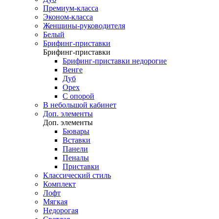
Премиум-класса
Эконом-класса
Женщины-руководителя
Белый
Брифинг-приставки
Брифинг-приставки
Брифинг-приставки недорогие
Венге
Дуб
Орех
С опорой
В небольшой кабинет
Доп. элементы
Доп. элементы
Бювары
Вставки
Панели
Пеналы
Приставки
Классический стиль
Комплект
Лофт
Мягкая
Недорогая