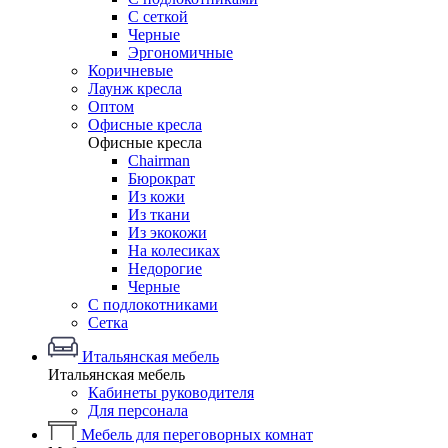
С сеткой
Черные
Эргономичные
Коричневые
Лаунж кресла
Оптом
Офисные кресла
Офисные кресла
Chairman
Бюрократ
Из кожи
Из ткани
Из экокожи
На колесиках
Недорогие
Черные
С подлокотниками
Сетка
Итальянская мебель
Итальянская мебель
Кабинеты руководителя
Для персонала
Мебель для переговорных комнат