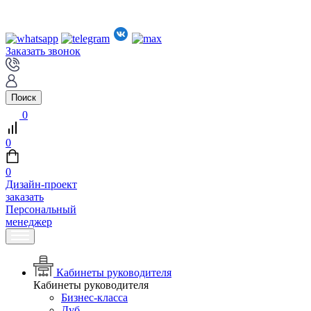
Заказать звонок
Поиск
0
0
0
Дизайн-проект
заказать
Персональный
менеджер
Кабинеты руководителя
Кабинеты руководителя
Бизнес-класса
Дуб