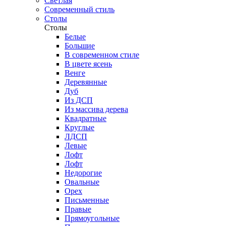
Светлая
Современный стиль
Столы
Столы
Белые
Большие
В современном стиле
В цвете ясень
Венге
Деревянные
Дуб
Из ДСП
Из массива дерева
Квадратные
Круглые
ЛДСП
Левые
Лофт
Лофт
Недорогие
Овальные
Орех
Письменные
Правые
Прямоугольные