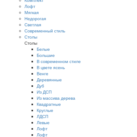
Комплект
Лофт
Мягкая
Недорогая
Светлая
Современный стиль
Столы
Столы
Белые
Большие
В современном стиле
В цвете ясень
Венге
Деревянные
Дуб
Из ДСП
Из массива дерева
Квадратные
Круглые
ЛДСП
Левые
Лофт
Лофт