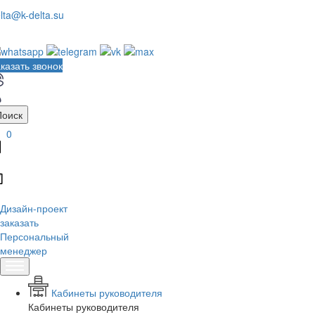
lta@k-delta.su
казать звонок
Поиск
0
Дизайн-проект
заказать
Персональный
менеджер
Кабинеты руководителя
Кабинеты руководителя