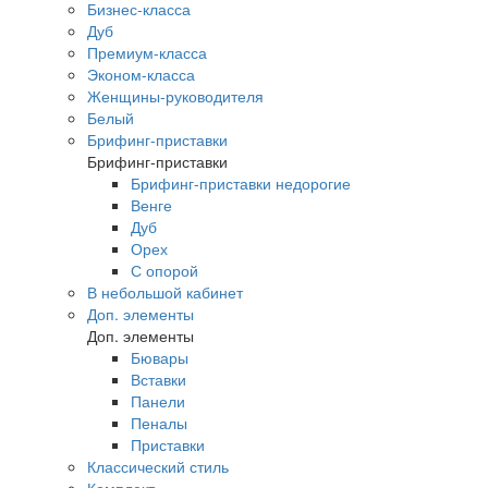
Бизнес-класса
Дуб
Премиум-класса
Эконом-класса
Женщины-руководителя
Белый
Брифинг-приставки
Брифинг-приставки
Брифинг-приставки недорогие
Венге
Дуб
Орех
С опорой
В небольшой кабинет
Доп. элементы
Доп. элементы
Бювары
Вставки
Панели
Пеналы
Приставки
Классический стиль