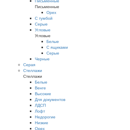
Письменные
Письменные
Орех
С тумбой
Серые
Угловые
Угловые
Белые
С ящиками
Серые
Черные
Серая
Стеллажи
Стеллажи
Белые
Венге
Высокие
Для документов
ЛДСП
Лофт
Недорогие
Низкие
Орех