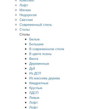
Комплект
Лофт
Мягкая
Недорогая
Светлая
Современный стиль
Столы
Столы
Белые
Большие
В современном стиле
В цвете ясень
Венге
Деревянные
Дуб
Из ДСП
Из массива дерева
Квадратные
Круглые
ЛДСП
Левые
Лофт
Лофт