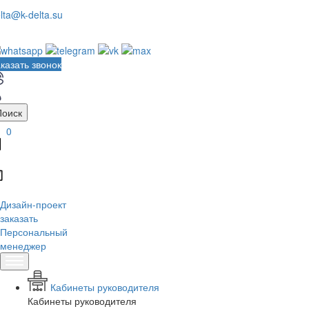
lta@k-delta.su
казать звонок
Поиск
0
Дизайн-проект
заказать
Персональный
менеджер
Кабинеты руководителя
Кабинеты руководителя