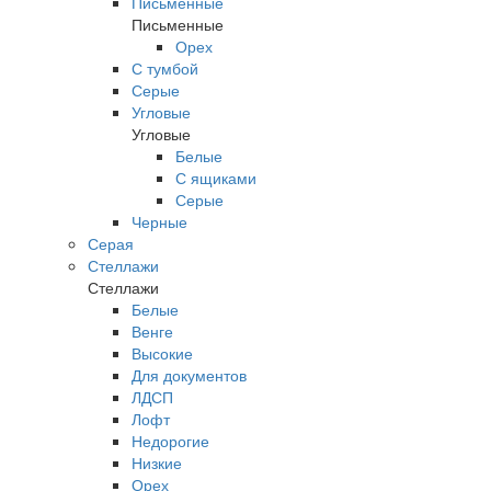
Письменные
Письменные
Орех
С тумбой
Серые
Угловые
Угловые
Белые
С ящиками
Серые
Черные
Серая
Стеллажи
Стеллажи
Белые
Венге
Высокие
Для документов
ЛДСП
Лофт
Недорогие
Низкие
Орех