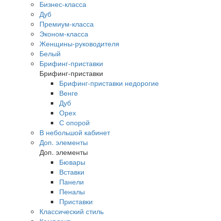
Бизнес-класса
Дуб
Премиум-класса
Эконом-класса
Женщины-руководителя
Белый
Брифинг-приставки
Брифинг-приставки
Брифинг-приставки недорогие
Венге
Дуб
Орех
С опорой
В небольшой кабинет
Доп. элементы
Доп. элементы
Бювары
Вставки
Панели
Пеналы
Приставки
Классический стиль