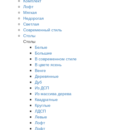
Комплект
Лофт
Мягкая
Недорогая
Светлая
Современный стиль
Столы
Столы
Белые
Большие
В современном стиле
В цвете ясень
Венге
Деревянные
Дуб
Из ДСП
Из массива дерева
Квадратные
Круглые
ЛДСП
Левые
Лофт
Лофт