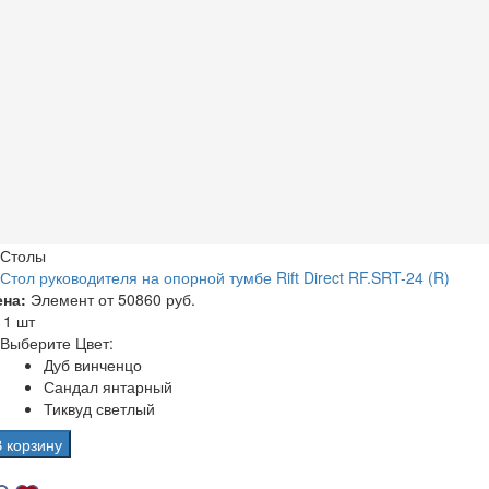
Столы
Стол руководителя на опорной тумбе Rift Direct RF.SRT-24 (R)
ена:
Элемент от
50860 руб.
а
1 шт
Выберите Цвет:
Дуб винченцо
Сандал янтарный
Тиквуд светлый
В корзину