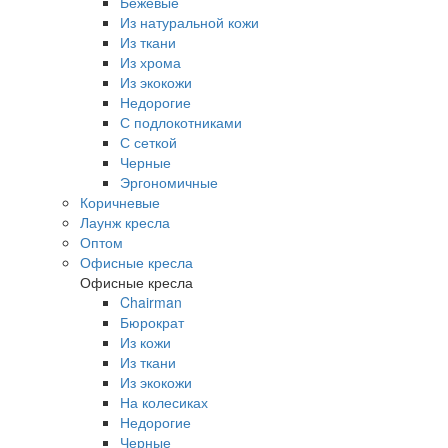
Бежевые
Из натуральной кожи
Из ткани
Из хрома
Из экокожи
Недорогие
С подлокотниками
С сеткой
Черные
Эргономичные
Коричневые
Лаунж кресла
Оптом
Офисные кресла
Офисные кресла
Chairman
Бюрократ
Из кожи
Из ткани
Из экокожи
На колесиках
Недорогие
Черные