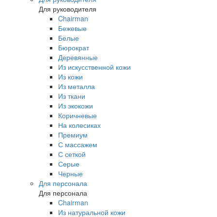
Для руководителя
Chairman
Бежевые
Белые
Бюрократ
Деревянные
Из искусственной кожи
Из кожи
Из металла
Из ткани
Из экокожи
Коричневые
На колесиках
Премиум
С массажем
С сеткой
Серые
Черные
Для персонала
Для персонала
Chairman
Из натуральной кожи