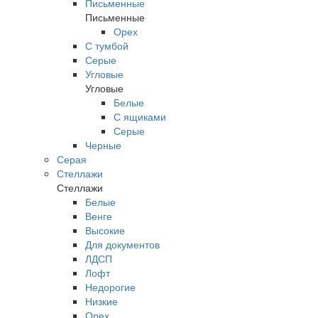
Письменные
Письменные
Орех
С тумбой
Серые
Угловые
Угловые
Белые
С ящиками
Серые
Черные
Серая
Стеллажи
Стеллажи
Белые
Венге
Высокие
Для документов
ЛДСП
Лофт
Недорогие
Низкие
Орех