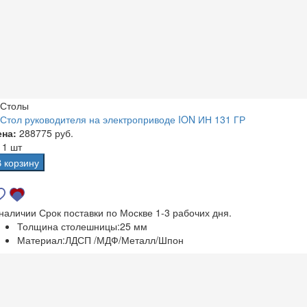
Столы
Стол руководителя на электроприводе ION ИН 131 ГР
ена:
288775 руб.
а
1 шт
В корзину
 наличии
Срок поставки по Москве 1-3 рабочих дня.
Толщина столешницы:
25 мм
Материал:
ЛДСП /МДФ/Металл/Шпон