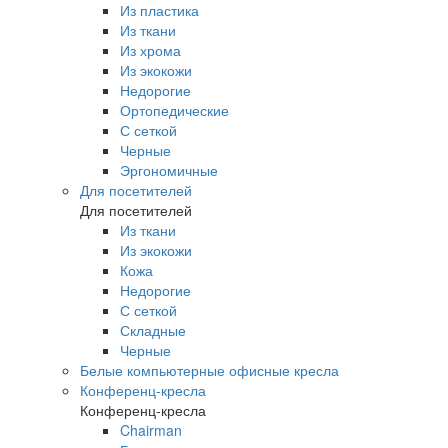
Из пластика
Из ткани
Из хрома
Из экокожи
Недорогие
Ортопедические
С сеткой
Черные
Эргономичные
Для посетителей
Для посетителей
Из ткани
Из экокожи
Кожа
Недорогие
С сеткой
Складные
Черные
Белые компьютерные офисные кресла
Конференц-кресла
Конференц-кресла
Chairman