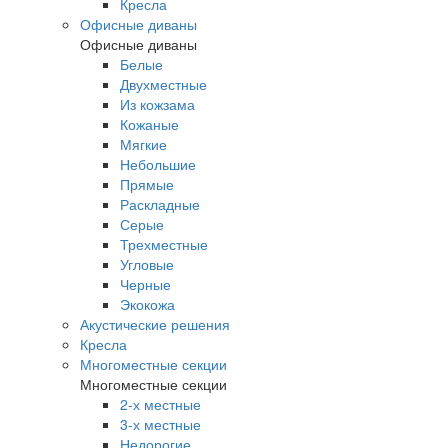
Кресла
Офисные диваны
Офисные диваны
Белые
Двухместные
Из кожзама
Кожаные
Мягкие
Небольшие
Прямые
Раскладные
Серые
Трехместные
Угловые
Черные
Экокожа
Акустические решения
Кресла
Многоместные секции
Многоместные секции
2-х местные
3-х местные
Недорогие