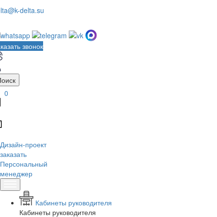
lta@k-delta.su
казать звонок
Поиск
0
Дизайн-проект
заказать
Персональный
менеджер
Кабинеты руководителя
Кабинеты руководителя