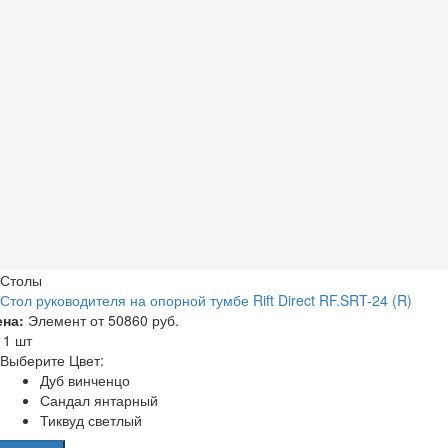
Столы
Стол руководителя на опорной тумбе Rift Direct RF.SRT-24 (R)
ена:
Элемент от
50860 руб.
а
1 шт
Выберите Цвет:
Дуб винченцо
Сандал янтарный
Тиквуд светлый