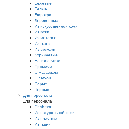
Бежевые
Белые
Бюрократ
Деревянные
Из искусственной кожи
Из кожи
Из металла
Из ткани
Из экокожи
Коричневые
На колесиках
Премиум
С массажем
С сеткой
Серые
Черные
Для персонала
Для персонала
Chairman
Из натуральной кожи
Из пластика
Из ткани