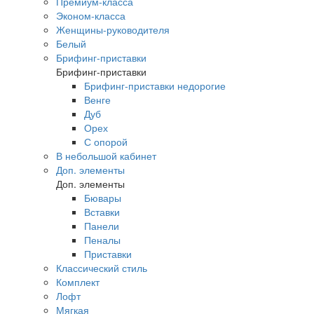
Премиум-класса
Эконом-класса
Женщины-руководителя
Белый
Брифинг-приставки
Брифинг-приставки
Брифинг-приставки недорогие
Венге
Дуб
Орех
С опорой
В небольшой кабинет
Доп. элементы
Доп. элементы
Бювары
Вставки
Панели
Пеналы
Приставки
Классический стиль
Комплект
Лофт
Мягкая