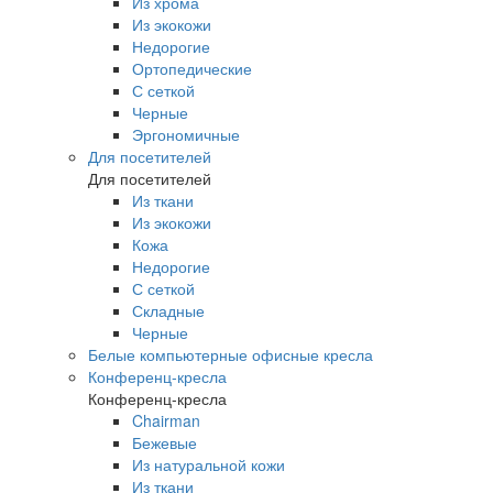
Из хрома
Из экокожи
Недорогие
Ортопедические
С сеткой
Черные
Эргономичные
Для посетителей
Для посетителей
Из ткани
Из экокожи
Кожа
Недорогие
С сеткой
Складные
Черные
Белые компьютерные офисные кресла
Конференц-кресла
Конференц-кресла
Chairman
Бежевые
Из натуральной кожи
Из ткани