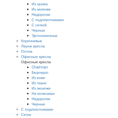
Из хрома
Из экокожи
Недорогие
С подлокотниками
С сеткой
Черные
Эргономичные
Коричневые
Лаунж кресла
Оптом
Офисные кресла
Офисные кресла
Chairman
Бюрократ
Из кожи
Из ткани
Из экокожи
На колесиках
Недорогие
Черные
С подлокотниками
Сетка