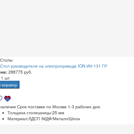
Столы
Стол руководителя на электроприводе ION ИН 131 ГР
ена:
288775 руб.
а
1 шт
В корзину
 наличии
Срок поставки по Москве 1-3 рабочих дня.
Толщина столешницы:
25 мм
Материал:
ЛДСП /МДФ/Металл/Шпон