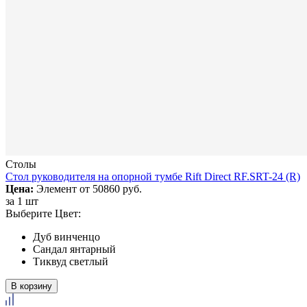
Столы
Стол руководителя на опорной тумбе Rift Direct RF.SRT-24 (R)
Цена:
Элемент от
50860 руб.
за
1 шт
Выберите Цвет:
Дуб винченцо
Сандал янтарный
Тиквуд светлый
В корзину