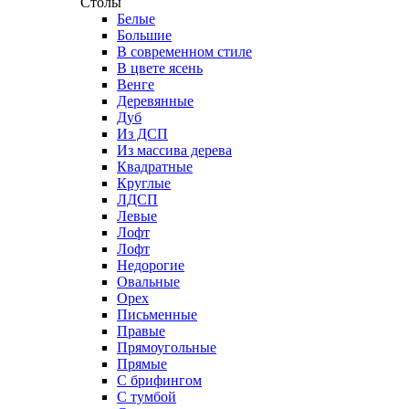
Столы
Белые
Большие
В современном стиле
В цвете ясень
Венге
Деревянные
Дуб
Из ДСП
Из массива дерева
Квадратные
Круглые
ЛДСП
Левые
Лофт
Лофт
Недорогие
Овальные
Орех
Письменные
Правые
Прямоугольные
Прямые
С брифингом
С тумбой