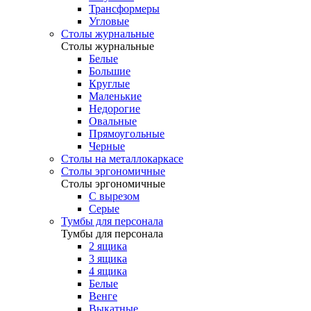
Трансформеры
Угловые
Столы журнальные
Столы журнальные
Белые
Большие
Круглые
Маленькие
Недорогие
Овальные
Прямоугольные
Черные
Столы на металлокаркасе
Столы эргономичные
Столы эргономичные
С вырезом
Серые
Тумбы для персонала
Тумбы для персонала
2 ящика
3 ящика
4 ящика
Белые
Венге
Выкатные