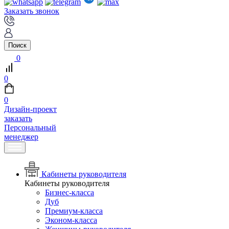
Заказать звонок
Поиск
0
0
0
Дизайн-проект
заказать
Персональный
менеджер
Кабинеты руководителя
Кабинеты руководителя
Бизнес-класса
Дуб
Премиум-класса
Эконом-класса