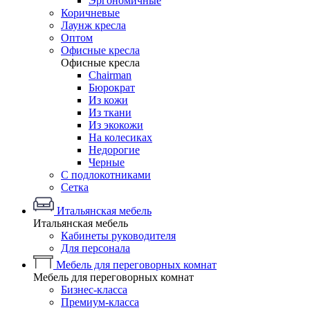
Эргономичные
Коричневые
Лаунж кресла
Оптом
Офисные кресла
Офисные кресла
Chairman
Бюрократ
Из кожи
Из ткани
Из экокожи
На колесиках
Недорогие
Черные
С подлокотниками
Сетка
Итальянская мебель
Итальянская мебель
Кабинеты руководителя
Для персонала
Мебель для переговорных комнат
Мебель для переговорных комнат
Бизнес-класса
Премиум-класса