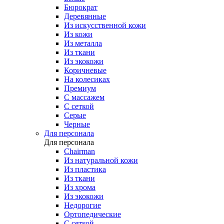
Бюрократ
Деревянные
Из искусственной кожи
Из кожи
Из металла
Из ткани
Из экокожи
Коричневые
На колесиках
Премиум
С массажем
С сеткой
Серые
Черные
Для персонала
Для персонала
Chairman
Из натуральной кожи
Из пластика
Из ткани
Из хрома
Из экокожи
Недорогие
Ортопедические
С сеткой