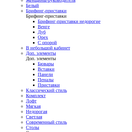
Женщины-руководителя
Белый
Брифинг-приставки
Брифинг-приставки
Брифинг-приставки недорогие
Венге
Дуб
Орех
С опорой
В небольшой кабинет
Доп. элементы
Доп. элементы
Бювары
Вставки
Панели
Пеналы
Приставки
Классический стиль
Комплект
Лофт
Мягкая
Недорогая
Светлая
Современный стиль
Столы