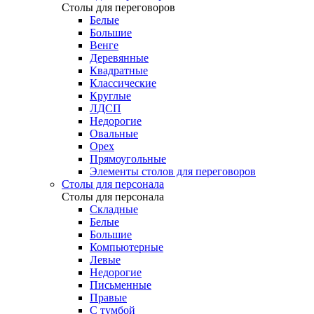
Столы для переговоров
Белые
Большие
Венге
Деревянные
Квадратные
Классические
Круглые
ЛДСП
Недорогие
Овальные
Орех
Прямоугольные
Элементы столов для переговоров
Столы для персонала
Столы для персонала
Cкладные
Белые
Большие
Компьютерные
Левые
Недорогие
Письменные
Правые
С тумбой