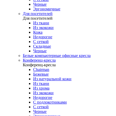
Черные
Эргономичные
Для посетителей
Для посетителей
Из ткани
Из экокожи
Кожа
Недорогие
С сеткой
Складные
Черные
Белые компьютерные офисные кресла
Конференц-кресла
Конференц-кресла
Chairman
Бежевые
Из натуральной кожи
Из ткани
Из хрома
Из экокожи
Недорогие
С подлокотниками
С сеткой
Черные