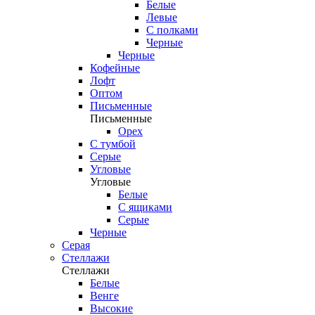
Белые
Левые
С полками
Черные
Черные
Кофейные
Лофт
Оптом
Письменные
Письменные
Орех
С тумбой
Серые
Угловые
Угловые
Белые
С ящиками
Серые
Черные
Серая
Стеллажи
Стеллажи
Белые
Венге
Высокие