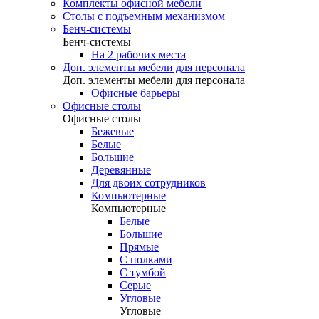
Комплекты офисной мебели
Столы с подъемным механизмом
Бенч-системы
Бенч-системы
На 2 рабочих места
Доп. элементы мебели для персонала
Доп. элементы мебели для персонала
Офисные барьеры
Офисные столы
Офисные столы
Бежевые
Белые
Большие
Деревянные
Для двоих сотрудников
Компьютерные
Компьютерные
Белые
Большие
Прямые
С полками
С тумбой
Серые
Угловые
Угловые