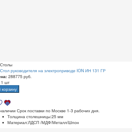
Столы
Стол руководителя на электроприводе ION ИН 131 ГР
ена:
288775 руб.
а
1 шт
В корзину
 наличии
Срок поставки по Москве 1-3 рабочих дня.
Толщина столешницы:
25 мм
Материал:
ЛДСП /МДФ/Металл/Шпон