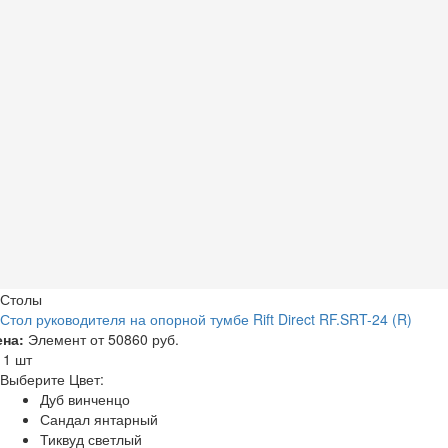
Столы
Стол руководителя на опорной тумбе Rift Direct RF.SRT-24 (R)
ена:
Элемент от
50860 руб.
а
1 шт
Выберите Цвет:
Дуб винченцо
Сандал янтарный
Тиквуд светлый