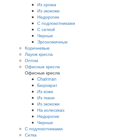
Из хрома
Из экокожи
Недорогие
С подлокотниками
С сеткой
Черные
Эргономичные
Коричневые
Лаунж кресла
Оптом
Офисные кресла
Офисные кресла
Chairman
Бюрократ
Из кожи
Из ткани
Из экокожи
На колесиках
Недорогие
Черные
С подлокотниками
Сетка