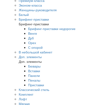
Премиум-класса
Эконом-класса
Женщины-руководителя
Белый
Брифинг-приставки
Брифинг-приставки
Брифинг-приставки недорогие
Венге
Дуб
Орех
С опорой
В небольшой кабинет
Доп. элементы
Доп. элементы
Бювары
Вставки
Панели
Пеналы
Приставки
Классический стиль
Комплект
Лофт
Мягкая