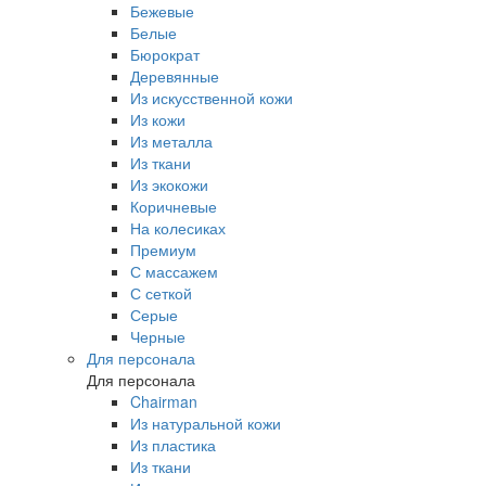
Бежевые
Белые
Бюрократ
Деревянные
Из искусственной кожи
Из кожи
Из металла
Из ткани
Из экокожи
Коричневые
На колесиках
Премиум
С массажем
С сеткой
Серые
Черные
Для персонала
Для персонала
Chairman
Из натуральной кожи
Из пластика
Из ткани