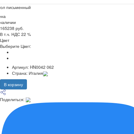
тол письменный
ена
 наличии
165238 руб.
В т.ч. НДС 22 %
Цвет
Выберите Цвет:
Артикул:
HN0042 062
Страна:
Италия
В корзину
Поделиться: