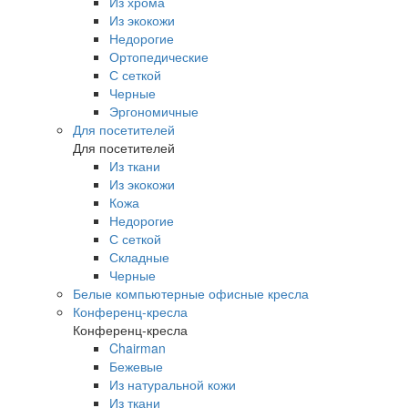
Из хрома
Из экокожи
Недорогие
Ортопедические
С сеткой
Черные
Эргономичные
Для посетителей
Для посетителей
Из ткани
Из экокожи
Кожа
Недорогие
С сеткой
Складные
Черные
Белые компьютерные офисные кресла
Конференц-кресла
Конференц-кресла
Chairman
Бежевые
Из натуральной кожи
Из ткани