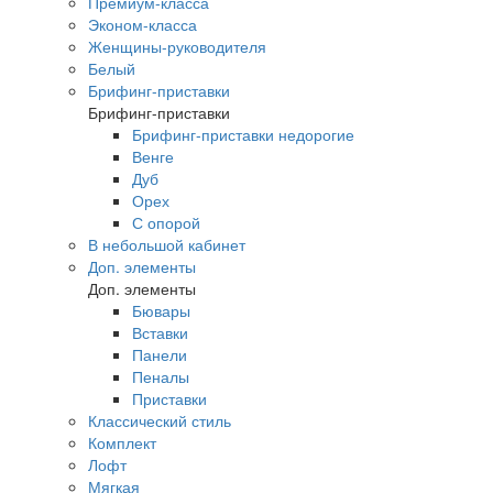
Премиум-класса
Эконом-класса
Женщины-руководителя
Белый
Брифинг-приставки
Брифинг-приставки
Брифинг-приставки недорогие
Венге
Дуб
Орех
С опорой
В небольшой кабинет
Доп. элементы
Доп. элементы
Бювары
Вставки
Панели
Пеналы
Приставки
Классический стиль
Комплект
Лофт
Мягкая