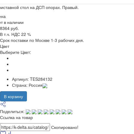
иставной стол на ДСП опорах. Правый.
ена
т в наличии
8364 руб.
В т.ч. НДС 22 %
Срок поставки по Москве 1-3 рабочих дня.
Цвет
Выберите Цвет:
Артикул:
TES284132
Страна:
Россия
В корзину
Поделиться:
Ссылка на товар
Скопировано!