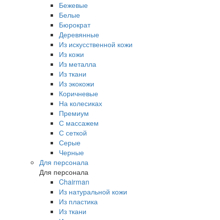
Бежевые
Белые
Бюрократ
Деревянные
Из искусственной кожи
Из кожи
Из металла
Из ткани
Из экокожи
Коричневые
На колесиках
Премиум
С массажем
С сеткой
Серые
Черные
Для персонала
Для персонала
Chairman
Из натуральной кожи
Из пластика
Из ткани