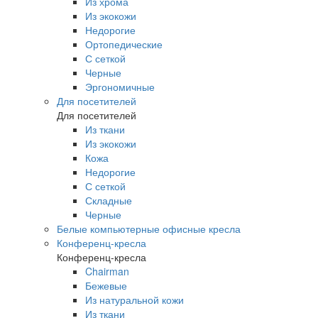
Из хрома
Из экокожи
Недорогие
Ортопедические
С сеткой
Черные
Эргономичные
Для посетителей
Для посетителей
Из ткани
Из экокожи
Кожа
Недорогие
С сеткой
Складные
Черные
Белые компьютерные офисные кресла
Конференц-кресла
Конференц-кресла
Chairman
Бежевые
Из натуральной кожи
Из ткани