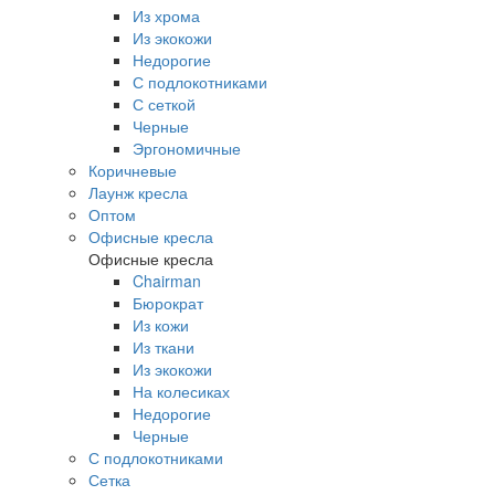
Из хрома
Из экокожи
Недорогие
С подлокотниками
С сеткой
Черные
Эргономичные
Коричневые
Лаунж кресла
Оптом
Офисные кресла
Офисные кресла
Chairman
Бюрократ
Из кожи
Из ткани
Из экокожи
На колесиках
Недорогие
Черные
С подлокотниками
Сетка