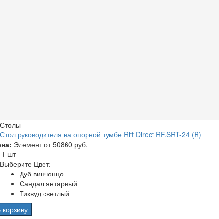
Столы
Стол руководителя на опорной тумбе Rift Direct RF.SRT-24 (R)
ена:
Элемент от
50860 руб.
а
1 шт
Выберите Цвет:
Дуб винченцо
Сандал янтарный
Тиквуд светлый
В корзину