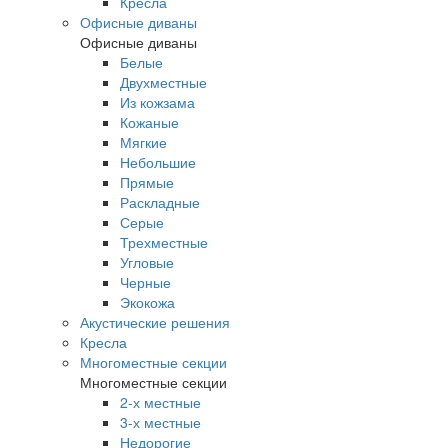
Кресла
Офисные диваны
Офисные диваны
Белые
Двухместные
Из кожзама
Кожаные
Мягкие
Небольшие
Прямые
Раскладные
Серые
Трехместные
Угловые
Черные
Экокожа
Акустические решения
Кресла
Многоместные секции
Многоместные секции
2-х местные
3-х местные
Недорогие