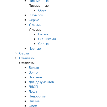
Письменные
Письменные
Орех
С тумбой
Серые
Угловые
Угловые
Белые
С ящиками
Серые
Черные
Серая
Стеллажи
Стеллажи
Белые
Венге
Высокие
Для документов
ЛДСП
Лофт
Недорогие
Низкие
Орех