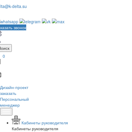
lta@k-delta.su
казать звонок
Поиск
0
Дизайн-проект
заказать
Персональный
менеджер
Кабинеты руководителя
Кабинеты руководителя