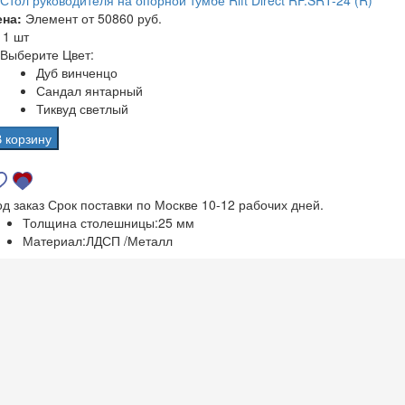
Стол руководителя на опорной тумбе Rift Direct RF.SRT-24 (R)
ена:
Элемент от
50860 руб.
а
1 шт
Выберите Цвет:
Дуб винченцо
Сандал янтарный
Тиквуд светлый
В корзину
од заказ
Срок поставки по Москве 10-12 рабочих дней.
Толщина столешницы:
25 мм
Материал:
ЛДСП /Металл