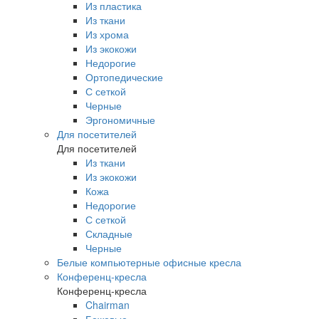
Из пластика
Из ткани
Из хрома
Из экокожи
Недорогие
Ортопедические
С сеткой
Черные
Эргономичные
Для посетителей
Для посетителей
Из ткани
Из экокожи
Кожа
Недорогие
С сеткой
Складные
Черные
Белые компьютерные офисные кресла
Конференц-кресла
Конференц-кресла
Chairman