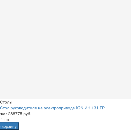
Столы
Стол руководителя на электроприводе ION ИН 131 ГР
ена:
288775 руб.
а
1 шт
В корзину