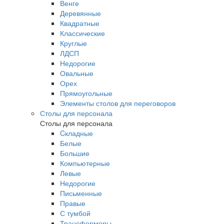
Венге
Деревянные
Квадратные
Классические
Круглые
ЛДСП
Недорогие
Овальные
Орех
Прямоугольные
Элементы столов для переговоров
Столы для персонала
Столы для персонала
Cкладные
Белые
Большие
Компьютерные
Левые
Недорогие
Письменные
Правые
С тумбой
Трансформеры