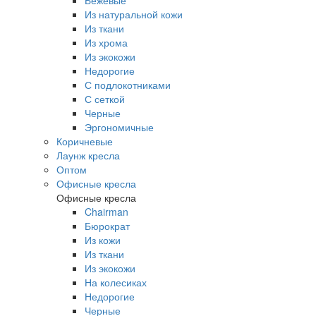
Бежевые
Из натуральной кожи
Из ткани
Из хрома
Из экокожи
Недорогие
С подлокотниками
С сеткой
Черные
Эргономичные
Коричневые
Лаунж кресла
Оптом
Офисные кресла
Офисные кресла
Chairman
Бюрократ
Из кожи
Из ткани
Из экокожи
На колесиках
Недорогие
Черные