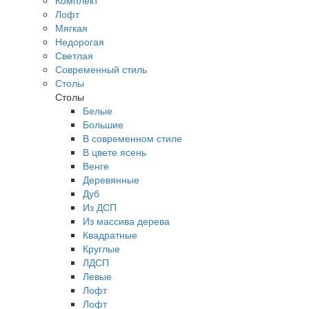
Комплект
Лофт
Мягкая
Недорогая
Светлая
Современный стиль
Столы
Столы
Белые
Большие
В современном стиле
В цвете ясень
Венге
Деревянные
Дуб
Из ДСП
Из массива дерева
Квадратные
Круглые
ЛДСП
Левые
Лофт
Лофт