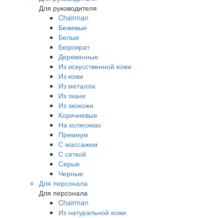
Для руководителя
Chairman
Бежевые
Белые
Бюрократ
Деревянные
Из искусственной кожи
Из кожи
Из металла
Из ткани
Из экокожи
Коричневые
На колесиках
Премиум
С массажем
С сеткой
Серые
Черные
Для персонала
Для персонала
Chairman
Из натуральной кожи