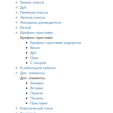
Бизнес-класса
Дуб
Премиум-класса
Эконом-класса
Женщины-руководителя
Белый
Брифинг-приставки
Брифинг-приставки
Брифинг-приставки недорогие
Венге
Дуб
Орех
С опорой
В небольшой кабинет
Доп. элементы
Доп. элементы
Бювары
Вставки
Панели
Пеналы
Приставки
Классический стиль