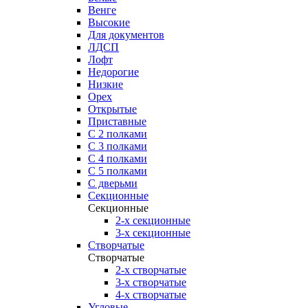
Венге
Высокие
Для документов
ЛДСП
Лофт
Недорогие
Низкие
Орех
Открытые
Приставные
С 2 полками
С 3 полками
С 4 полками
С 5 полками
С дверьми
Секционные
Секционные
2-х секционные
3-х секционные
Створчатые
Створчатые
2-х створчатые
3-х створчатые
4-х створчатые
Угловые