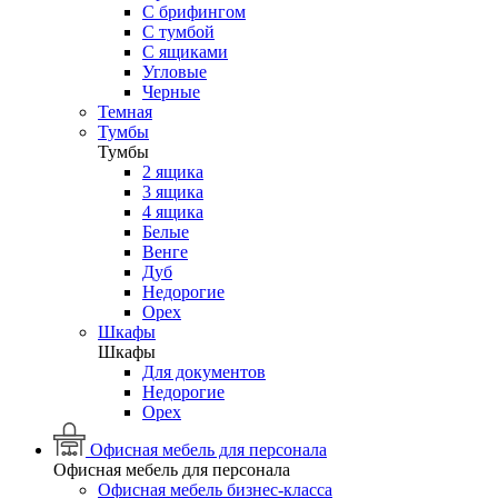
С брифингом
С тумбой
С ящиками
Угловые
Черные
Темная
Тумбы
Тумбы
2 ящика
3 ящика
4 ящика
Белые
Венге
Дуб
Недорогие
Орех
Шкафы
Шкафы
Для документов
Недорогие
Орех
Офисная мебель для персонала
Офисная мебель для персонала
Офисная мебель бизнес-класса