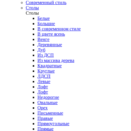
Современный стиль
Столы
Столы
Белые
Большие
В современном стиле
В цвете ясень
Венге
Деревянные
Дуб
Из ДСП
Из массива дерева
Квадратные
Круглые
ЛДСП
Левые
Лофт
Лофт
Недорогие
Овальные
Орех
Письменные
Правые
Прямоугольные
Прямые