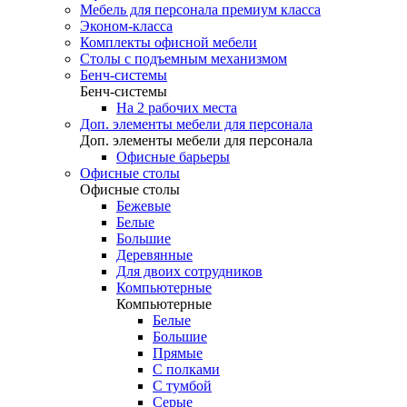
Мебель для персонала премиум класса
Эконом-класса
Комплекты офисной мебели
Столы с подъемным механизмом
Бенч-системы
Бенч-системы
На 2 рабочих места
Доп. элементы мебели для персонала
Доп. элементы мебели для персонала
Офисные барьеры
Офисные столы
Офисные столы
Бежевые
Белые
Большие
Деревянные
Для двоих сотрудников
Компьютерные
Компьютерные
Белые
Большие
Прямые
С полками
С тумбой
Серые