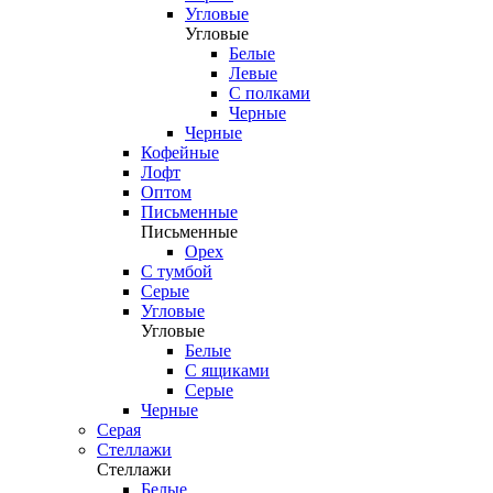
Угловые
Угловые
Белые
Левые
С полками
Черные
Черные
Кофейные
Лофт
Оптом
Письменные
Письменные
Орех
С тумбой
Серые
Угловые
Угловые
Белые
С ящиками
Серые
Черные
Серая
Стеллажи
Стеллажи
Белые