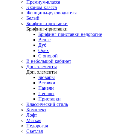
Премиум-класса
Эконом-класса
Женщины-руководителя
Белый
Брифинг-приставки
Брифинг-приставки
Брифинг-приставки недорогие
Венге
Дуб
Орех
С опорой
В небольшой кабинет
Доп. элементы
Доп. элементы
Бювары
Вставки
Панели
Пеналы
Приставки
Классический стиль
Комплект
Лофт
Мягкая
Недорогая
Светлая