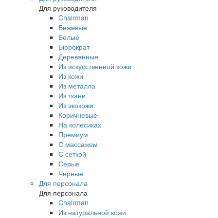
Для руководителя
Chairman
Бежевые
Белые
Бюрократ
Деревянные
Из искусственной кожи
Из кожи
Из металла
Из ткани
Из экокожи
Коричневые
На колесиках
Премиум
С массажем
С сеткой
Серые
Черные
Для персонала
Для персонала
Chairman
Из натуральной кожи