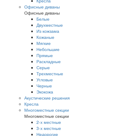
Кресла
Офисные диваны
Офисные диваны
Белые
Двухместные
Из кожзама
Кожаные
Мягкие
Небольшие
Прямые
Раскладные
Серые
Трехместные
Угловые
Черные
Экокожа
Акустические решения
Кресла
Многоместные секции
Многоместные секции
2-х местные
3-х местные
Недорогие