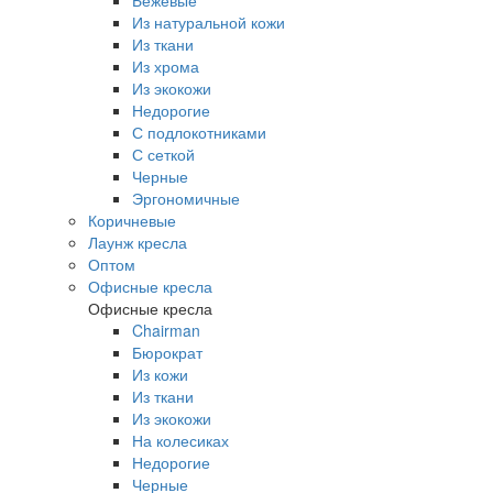
Бежевые
Из натуральной кожи
Из ткани
Из хрома
Из экокожи
Недорогие
С подлокотниками
С сеткой
Черные
Эргономичные
Коричневые
Лаунж кресла
Оптом
Офисные кресла
Офисные кресла
Chairman
Бюрократ
Из кожи
Из ткани
Из экокожи
На колесиках
Недорогие
Черные