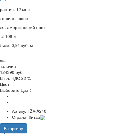
рантия: 12 мес
атериал: шпон
ет: американский орех
с: 108 кг
ъем: 0,91 куб. м
ена
 наличии
124390 руб.
В т.ч. НДС 22 %
Цвет
Выберите Цвет:
Артикул:
ZV-A240
Страна:
Китай
В корзину