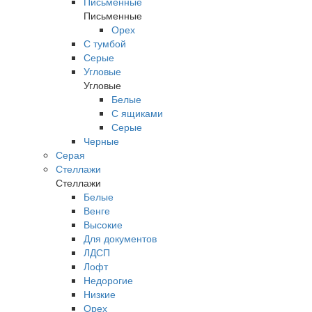
Письменные
Письменные
Орех
С тумбой
Серые
Угловые
Угловые
Белые
С ящиками
Серые
Черные
Серая
Стеллажи
Стеллажи
Белые
Венге
Высокие
Для документов
ЛДСП
Лофт
Недорогие
Низкие
Орех