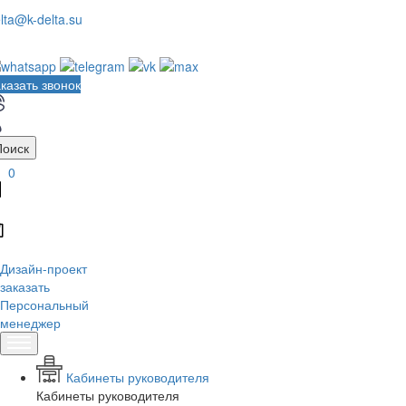
lta@k-delta.su
казать звонок
Поиск
0
Дизайн-проект
заказать
Персональный
менеджер
Кабинеты руководителя
Кабинеты руководителя