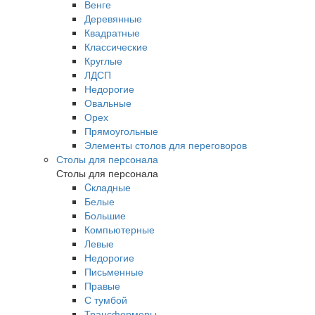
Венге
Деревянные
Квадратные
Классические
Круглые
ЛДСП
Недорогие
Овальные
Орех
Прямоугольные
Элементы столов для переговоров
Столы для персонала
Столы для персонала
Cкладные
Белые
Большие
Компьютерные
Левые
Недорогие
Письменные
Правые
С тумбой
Трансформеры