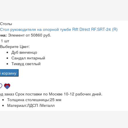
Столы
Стол руководителя на опорной тумбе Rift Direct RF.SRT-24 (R)
ена:
Элемент от
50860 руб.
а
1 шт
Выберите Цвет:
Дуб винченцо
Сандал янтарный
Тиквуд светлый
В корзину
од заказ
Срок поставки по Москве 10-12 рабочих дней.
Толщина столешницы:
25 мм
Материал:
ЛДСП /Металл