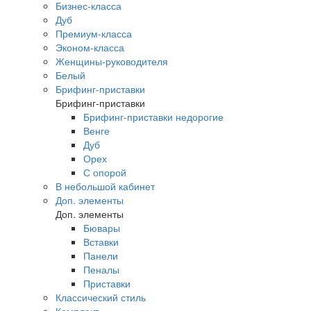
Бизнес-класса
Дуб
Премиум-класса
Эконом-класса
Женщины-руководителя
Белый
Брифинг-приставки
Брифинг-приставки
Брифинг-приставки недорогие
Венге
Дуб
Орех
С опорой
В небольшой кабинет
Доп. элементы
Доп. элементы
Бювары
Вставки
Панели
Пеналы
Приставки
Классический стиль