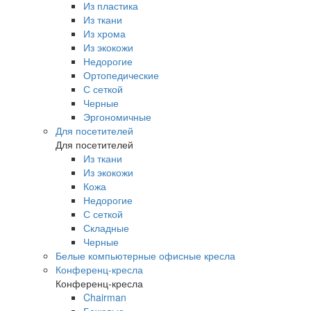
Из пластика
Из ткани
Из хрома
Из экокожи
Недорогие
Ортопедические
С сеткой
Черные
Эргономичные
Для посетителей
Для посетителей
Из ткани
Из экокожи
Кожа
Недорогие
С сеткой
Складные
Черные
Белые компьютерные офисные кресла
Конференц-кресла
Конференц-кресла
Chairman