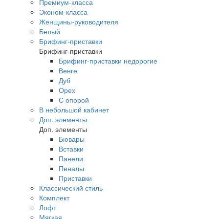
Премиум-класса
Эконом-класса
Женщины-руководителя
Белый
Брифинг-приставки
Брифинг-приставки
Брифинг-приставки недорогие
Венге
Дуб
Орех
С опорой
В небольшой кабинет
Доп. элементы
Доп. элементы
Бювары
Вставки
Панели
Пеналы
Приставки
Классический стиль
Комплект
Лофт
Мягкая