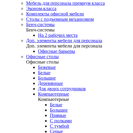
Мебель для персонала премиум класса
Эконом-класса
Комплекты офисной мебели
Столы с подъемным механизмом
Бенч-системы
Бенч-системы
На 2 рабочих места
Доп. элементы мебели для персонала
Доп. элементы мебели для персонала
Офисные барьеры
Офисные столы
Офисные столы
Бежевые
Белые
Большие
Деревянные
Для двоих сотрудников
Компьютерные
Компьютерные
Белые
Большие
Прямые
С полками
С тумбой
Серые