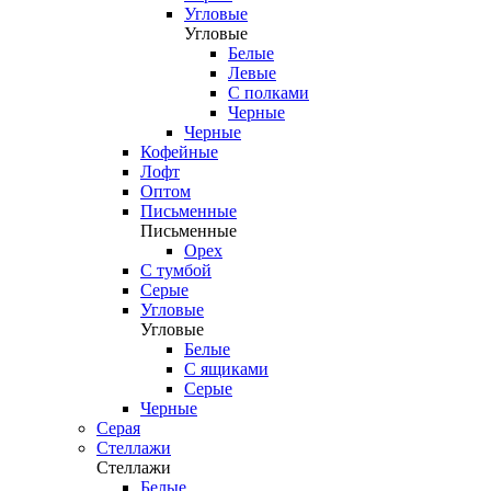
Угловые
Угловые
Белые
Левые
С полками
Черные
Черные
Кофейные
Лофт
Оптом
Письменные
Письменные
Орех
С тумбой
Серые
Угловые
Угловые
Белые
С ящиками
Серые
Черные
Серая
Стеллажи
Стеллажи
Белые