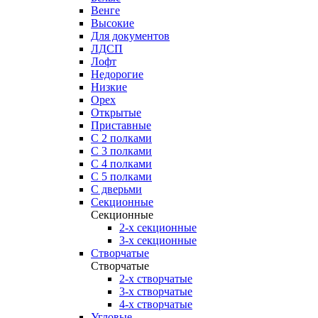
Венге
Высокие
Для документов
ЛДСП
Лофт
Недорогие
Низкие
Орех
Открытые
Приставные
С 2 полками
С 3 полками
С 4 полками
С 5 полками
С дверьми
Секционные
Секционные
2-х секционные
3-х секционные
Створчатые
Створчатые
2-х створчатые
3-х створчатые
4-х створчатые
Угловые