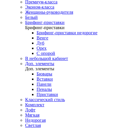
Премиум-класса
Эконом-класса
Женщины-руководителя
Белый
Брифинг-приставки
Брифинг-приставки
Брифинг-приставки недорогие
Венге
Дуб
Орех
С опорой
В небольшой кабинет
Доп. элементы
Доп. элементы
Бювары
Вставки
Панели
Пеналы
Приставки
Классический стиль
Комплект
Лофт
Мягкая
Недорогая
Светлая