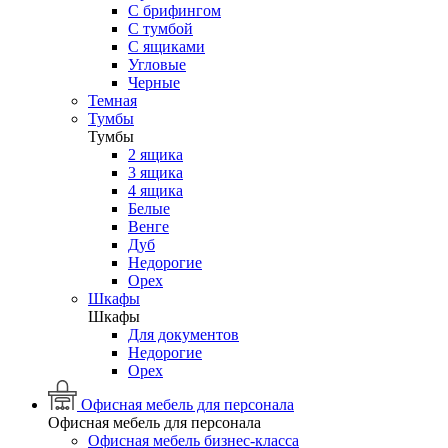
С брифингом
С тумбой
С ящиками
Угловые
Черные
Темная
Тумбы
Тумбы
2 ящика
3 ящика
4 ящика
Белые
Венге
Дуб
Недорогие
Орех
Шкафы
Шкафы
Для документов
Недорогие
Орех
Офисная мебель для персонала
Офисная мебель для персонала
Офисная мебель бизнес-класса