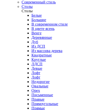
Современный стиль
Столы
Столы
Белые
Большие
В современном стиле
В цвете ясень
Венге
Деревянные
Дуб
Из ДСП
Из массива дерева
Квадратные
Круглые
ЛДСП
Левые
Лофт
Лофт
Недорогие
Овальные
Орех
Письменные
Правые
Прямоугольные
Прямые