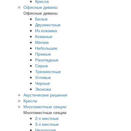
Кресла
Офисные диваны
Офисные диваны
Белые
Двухместные
Из кожзама
Кожаные
Мягкие
Небольшие
Прямые
Раскладные
Серые
Трехместные
Угловые
Черные
Экокожа
Акустические решения
Кресла
Многоместные секции
Многоместные секции
2-х местные
3-х местные
Недорогие