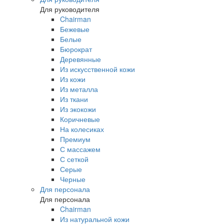
Для руководителя
Chairman
Бежевые
Белые
Бюрократ
Деревянные
Из искусственной кожи
Из кожи
Из металла
Из ткани
Из экокожи
Коричневые
На колесиках
Премиум
С массажем
С сеткой
Серые
Черные
Для персонала
Для персонала
Chairman
Из натуральной кожи