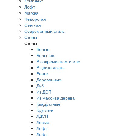
Комплект
Лофт
Мягкая
Недорогая
Светлая
Современный стиль
Столы
Столы
Белые
Большие
В современном стиле
В цвете ясень
Венге
Деревянные
Дуб
Из ДСП
Из массива дерева
Квадратные
Круглые
ЛДСП
Левые
Лофт
Лофт