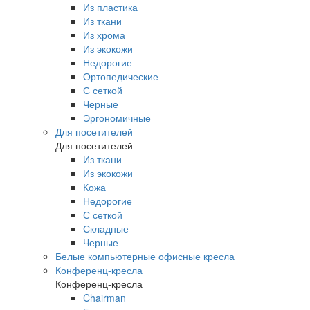
Из пластика
Из ткани
Из хрома
Из экокожи
Недорогие
Ортопедические
С сеткой
Черные
Эргономичные
Для посетителей
Для посетителей
Из ткани
Из экокожи
Кожа
Недорогие
С сеткой
Складные
Черные
Белые компьютерные офисные кресла
Конференц-кресла
Конференц-кресла
Chairman