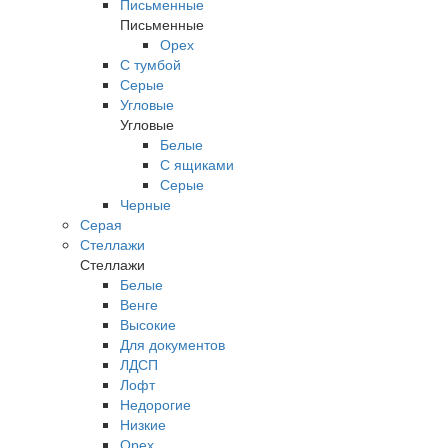
Письменные
Письменные
Орех
С тумбой
Серые
Угловые
Угловые
Белые
С ящиками
Серые
Черные
Серая
Стеллажи
Стеллажи
Белые
Венге
Высокие
Для документов
ЛДСП
Лофт
Недорогие
Низкие
Орех