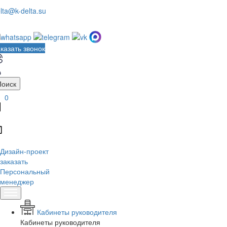
lta@k-delta.su
казать звонок
Поиск
0
Дизайн-проект
заказать
Персональный
менеджер
Кабинеты руководителя
Кабинеты руководителя