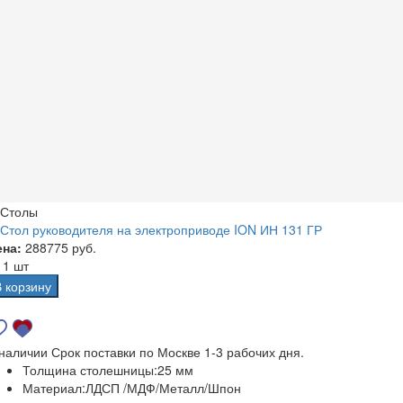
Столы
Стол руководителя на электроприводе ION ИН 131 ГР
ена:
288775 руб.
а
1 шт
В корзину
 наличии
Срок поставки по Москве 1-3 рабочих дня.
Толщина столешницы:
25 мм
Материал:
ЛДСП /МДФ/Металл/Шпон