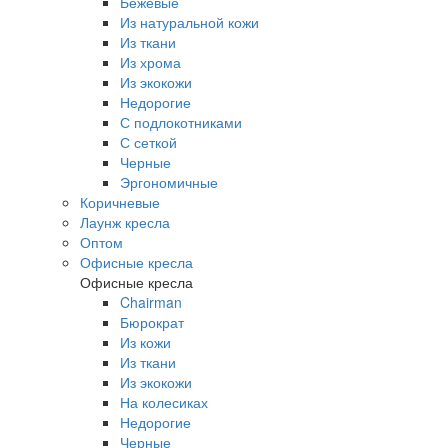
Бежевые
Из натуральной кожи
Из ткани
Из хрома
Из экокожи
Недорогие
С подлокотниками
С сеткой
Черные
Эргономичные
Коричневые
Лаунж кресла
Оптом
Офисные кресла
Офисные кресла
Chairman
Бюрократ
Из кожи
Из ткани
Из экокожи
На колесиках
Недорогие
Черные