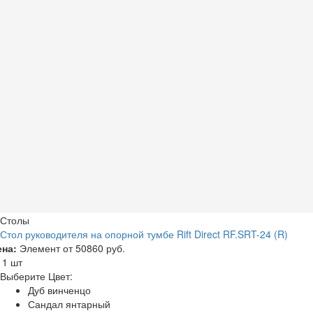
Столы
Стол руководителя на опорной тумбе Rift Direct RF.SRT-24 (R)
ена:
Элемент от
50860 руб.
а
1 шт
Выберите Цвет:
Дуб винченцо
Сандал янтарный