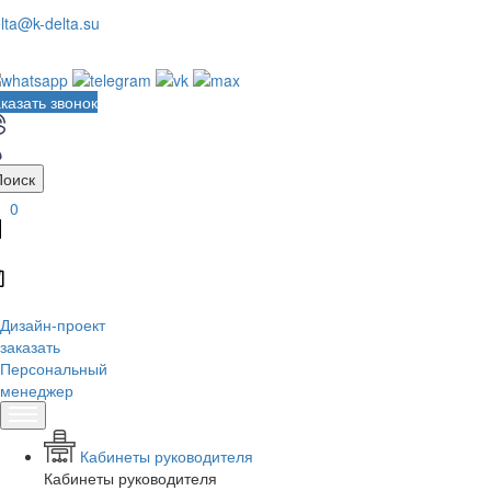
lta@k-delta.su
казать звонок
Поиск
0
Дизайн-проект
заказать
Персональный
менеджер
Кабинеты руководителя
Кабинеты руководителя