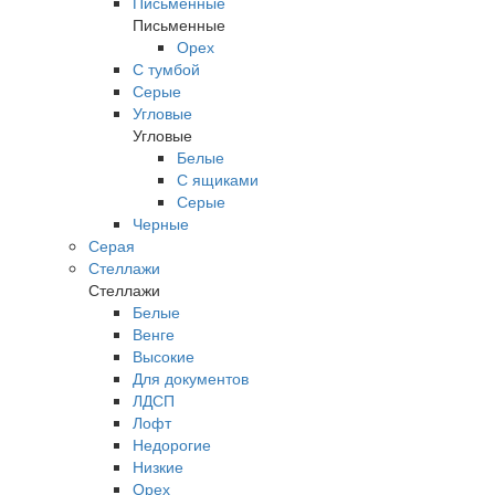
Письменные
Письменные
Орех
С тумбой
Серые
Угловые
Угловые
Белые
С ящиками
Серые
Черные
Серая
Стеллажи
Стеллажи
Белые
Венге
Высокие
Для документов
ЛДСП
Лофт
Недорогие
Низкие
Орех