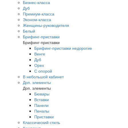
Бизнес-класса
Дуб
Премиум-класса
Эконом-класса
Женщины-руководителя
Белый
Брифинг-приставки
Брифинг-приставки
Брифинг-приставки недорогие
Венге
Дуб
Орех
С опорой
В небольшой кабинет
Доп. элементы
Доп. элементы
Бювары
Вставки
Панели
Пеналы
Приставки
Классический стиль