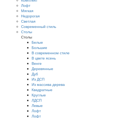
Комплект
Лофт
Мягкая
Недорогая
Светлая
Современный стиль
Столы
Столы
Белые
Большие
В современном стиле
В цвете ясень
Венге
Деревянные
Дуб
Из ДСП
Из массива дерева
Квадратные
Круглые
ЛДСП
Левые
Лофт
Лофт