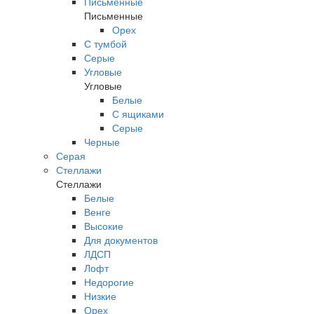
Письменные
Письменные
Орех
С тумбой
Серые
Угловые
Угловые
Белые
С ящиками
Серые
Черные
Серая
Стеллажи
Стеллажи
Белые
Венге
Высокие
Для документов
ЛДСП
Лофт
Недорогие
Низкие
Орех