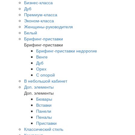
Бизнес-класса
Дуб
Премиум-класса
Эконом-класса
Женщины-руководителя
Белый
Брифинг-приставки
Брифинг-приставки
Брифинг-приставки недорогие
Венге
Дуб
Орех
С опорой
В небольшой кабинет
Доп. элементы
Доп. элементы
Бювары
Вставки
Панели
Пеналы
Приставки
Классический стиль