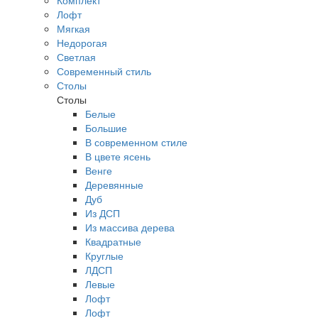
Комплект
Лофт
Мягкая
Недорогая
Светлая
Современный стиль
Столы
Столы
Белые
Большие
В современном стиле
В цвете ясень
Венге
Деревянные
Дуб
Из ДСП
Из массива дерева
Квадратные
Круглые
ЛДСП
Левые
Лофт
Лофт