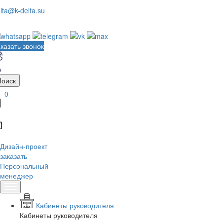
lta@k-delta.su
казать звонок
Поиск
0
Дизайн-проект
заказать
Персональный
менеджер
Кабинеты руководителя
Кабинеты руководителя