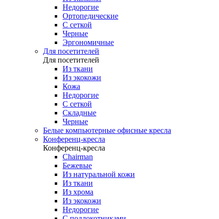
Недорогие
Ортопедические
С сеткой
Черные
Эргономичные
Для посетителей
Для посетителей
Из ткани
Из экокожи
Кожа
Недорогие
С сеткой
Складные
Черные
Белые компьютерные офисные кресла
Конференц-кресла
Конференц-кресла
Chairman
Бежевые
Из натуральной кожи
Из ткани
Из хрома
Из экокожи
Недорогие
С подлокотниками