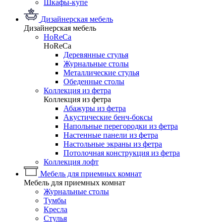
Шкафы-купе
Дизайнерская мебель
Дизайнерская мебель
HoReCa
HoReCa
Деревянные стулья
Журнальные столы
Металлические стулья
Обеденные столы
Коллекция из фетра
Коллекция из фетра
Абажуры из фетра
Акустические бенч-боксы
Напольные перегородки из фетра
Настенные панели из фетра
Настольные экраны из фетра
Потолочная конструкция из фетра
Коллекция лофт
Мебель для приемных комнат
Мебель для приемных комнат
Журнальные столы
Тумбы
Кресла
Стулья