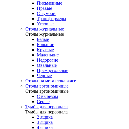
Письменные
Правые
С тумбой
Трансформеры
Угловые
Столы журнальные
Столы журнальные
Белые
Большие
Круглые
Маленькие
Недорогие
Овальные
Прямоугольные
Черные
Столы на металлокаркасе
Столы эргономичные
Столы эргономичные
С вырезом
Серые
Тумбы для персонала
Тумбы для персонала
2 ящика
3 ящика
4 ящика