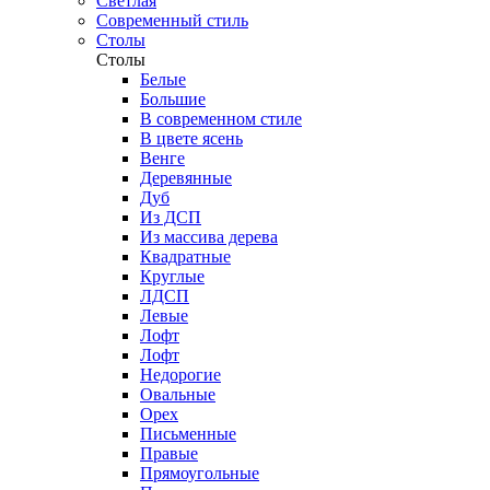
Светлая
Современный стиль
Столы
Столы
Белые
Большие
В современном стиле
В цвете ясень
Венге
Деревянные
Дуб
Из ДСП
Из массива дерева
Квадратные
Круглые
ЛДСП
Левые
Лофт
Лофт
Недорогие
Овальные
Орех
Письменные
Правые
Прямоугольные