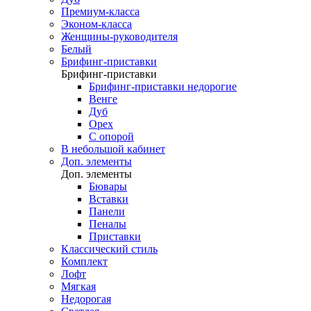
Премиум-класса
Эконом-класса
Женщины-руководителя
Белый
Брифинг-приставки
Брифинг-приставки
Брифинг-приставки недорогие
Венге
Дуб
Орех
С опорой
В небольшой кабинет
Доп. элементы
Доп. элементы
Бювары
Вставки
Панели
Пеналы
Приставки
Классический стиль
Комплект
Лофт
Мягкая
Недорогая