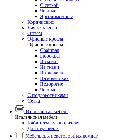
С сеткой
Черные
Эргономичные
Коричневые
Лаунж кресла
Оптом
Офисные кресла
Офисные кресла
Chairman
Бюрократ
Из кожи
Из ткани
Из экокожи
На колесиках
Недорогие
Черные
С подлокотниками
Сетка
Итальянская мебель
Итальянская мебель
Кабинеты руководителя
Для персонала
Мебель для переговорных комнат