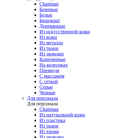
Chairman
Бежевые
Белые
Бюрократ
Деревянные
Из искусственной кожи
Из кожи
Из металла
Из ткани
Из экокожи
Коричневые
На колесиках
Премиум
С массажем
С сеткой
Серые
Черные
Для персонала
Для персонала
Chairman
Из натуральной кожи
Из пластика
Из ткани
Из хрома
Из экокожи