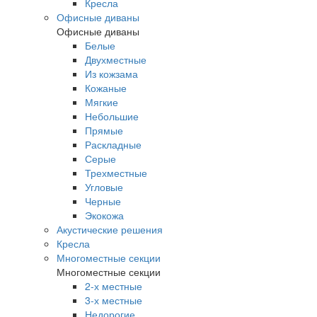
Кресла
Офисные диваны
Офисные диваны
Белые
Двухместные
Из кожзама
Кожаные
Мягкие
Небольшие
Прямые
Раскладные
Серые
Трехместные
Угловые
Черные
Экокожа
Акустические решения
Кресла
Многоместные секции
Многоместные секции
2-х местные
3-х местные
Недорогие