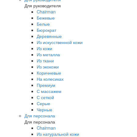
Для руководителя
Chairman
Бежевые
Белые
Бюрократ
Деревянные
Из искусственной кожи
Из кожи
Из металла
Из ткани
Из экокожи
Коричневые
На колесиках
Премиум
С массажем
С сеткой
Серые
Черные
Для персонала
Для персонала
Chairman
Из натуральной кожи