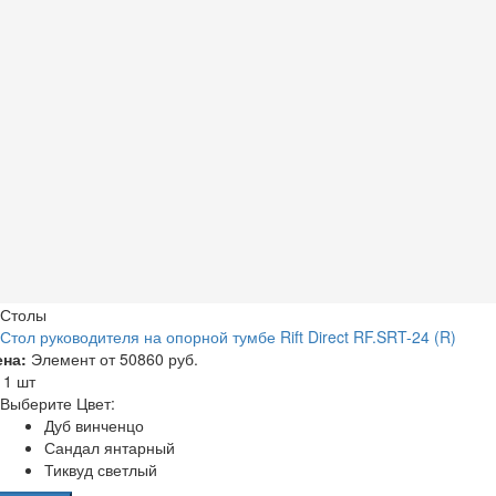
Столы
Стол руководителя на опорной тумбе Rift Direct RF.SRT-24 (R)
ена:
Элемент от
50860 руб.
а
1 шт
Выберите Цвет:
Дуб винченцо
Сандал янтарный
Тиквуд светлый