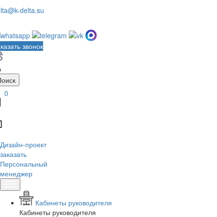
lta@k-delta.su
казать звонок
Поиск
0
Дизайн-проект
заказать
Персональный
менеджер
Кабинеты руководителя
Кабинеты руководителя