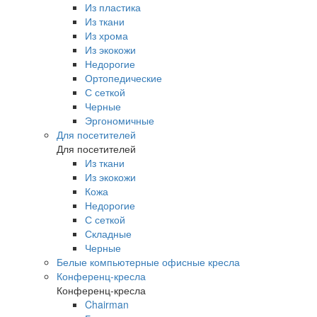
Из пластика
Из ткани
Из хрома
Из экокожи
Недорогие
Ортопедические
С сеткой
Черные
Эргономичные
Для посетителей
Для посетителей
Из ткани
Из экокожи
Кожа
Недорогие
С сеткой
Складные
Черные
Белые компьютерные офисные кресла
Конференц-кресла
Конференц-кресла
Chairman