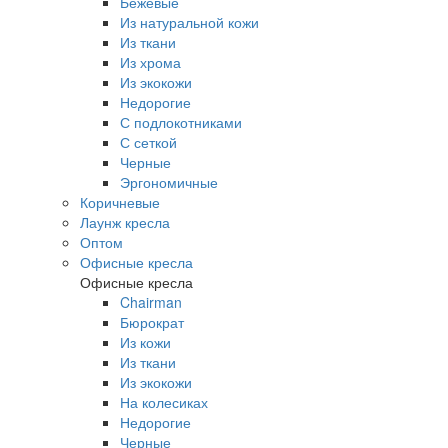
Бежевые
Из натуральной кожи
Из ткани
Из хрома
Из экокожи
Недорогие
С подлокотниками
С сеткой
Черные
Эргономичные
Коричневые
Лаунж кресла
Оптом
Офисные кресла
Офисные кресла
Chairman
Бюрократ
Из кожи
Из ткани
Из экокожи
На колесиках
Недорогие
Черные