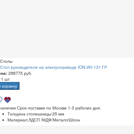
Столы
Стол руководителя на электроприводе ION ИН 131 ГР
ена:
288775 руб.
а
1 шт
В корзину
 наличии
Срок поставки по Москве 1-3 рабочих дня.
Толщина столешницы:
25 мм
Материал:
ЛДСП /МДФ/Металл/Шпон