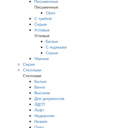
Письменные
Письменные
Орех
С тумбой
Серые
Угловые
Угловые
Белые
С ящиками
Серые
Черные
Серая
Стеллажи
Стеллажи
Белые
Венге
Высокие
Для документов
ЛДСП
Лофт
Недорогие
Низкие
Орех